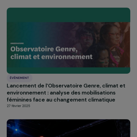
ÉVÈNEMENT
La Fondation RAJA-Danièle Marcovici présen
à la CSW69 pour porter la voix des femmes là
où se jouent leurs droits !
13 mars 2025
ÉVÈNEMENT