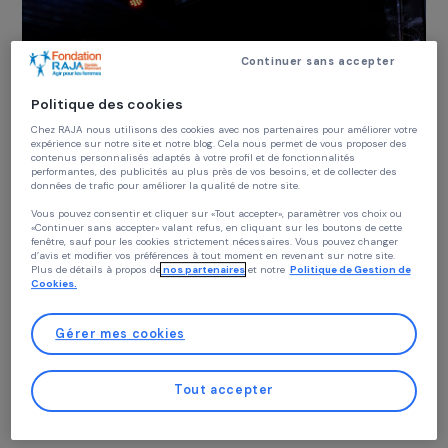
Lancement de l’Observatoire Genre, climat e
environnement : analyse des mobilisations
féminines face au changement climatique
27 février 2025
Continuer sans accepter
Politique des cookies
Chez RAJA nous utilisons des cookies avec nos partenaires pour améliorer vo
expérience sur notre site et notre blog. Cela nous permet de vous proposer de
contenus personnalisés adaptés à votre profil et de fonctionnalités
performantes, des publicités au plus près de vos besoins, et de collecter des
ÉVÈNEMENT
données de trafic pour améliorer la qualité de notre site.
Cinquantenaire de la loi Veil – l’hommage du
Vous pouvez consentir et cliquer sur «Tout accepter», paramètrer vos choix ou
Planning Familial