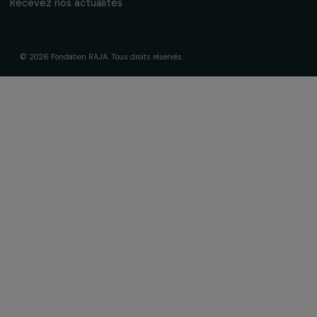
S'abonner
Suivez-nous
Fondation RAJA–Danièle Marcovici
16, rue de l’étang, Paris Nord 2
95 977 Roissy CDG Cedex