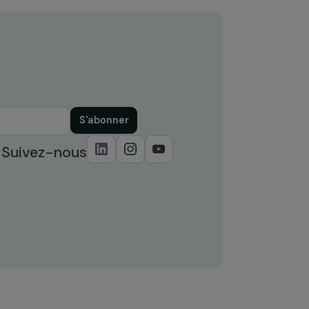
s
Gantzer et Dr. Leila Chaouachi :
lutter contre les violences
sexistes et sexuelles – Focus sur
la soumission chimique
7 octobre 2024