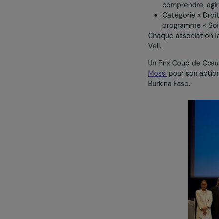
Catégorie 
l’associat
Bâtiment 
Catégorie 
comprendre
Catégorie 
programme 
Chaque associa
Vell.
Un Prix Coup d
Mossi
pour son
Burkina Faso.