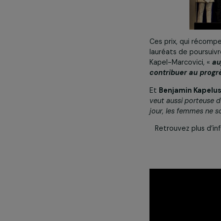
Ces prix, qui 
lauréats de po
Kapel-Marcovic
contribuer au 
Et
Benjamin K
veut aussi por
jour, les femm
Retrouvez plu