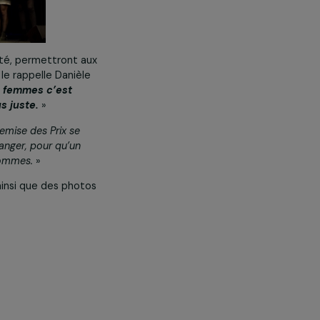
 leur efficacité, permettront aux
 Car, comme le rappelle Danièle
is : aider les femmes c’est
lleure et plus juste.
»
érémonie de remise des Prix se
ontribuer à changer, pour qu’un
roits que les hommes.
»
 cliquant ici, ainsi que des photos