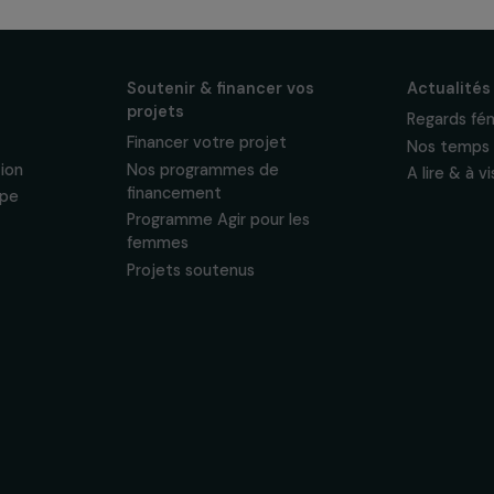
ewsletter mensuelle
projets, interviews,
énements en faveur
sonnelles.
Politique de
 & ses
Soutenir & financer vos