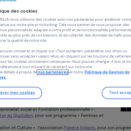
emise des Prix a réuni près de 300 personnes à la Maison de 
Continue
-Marcovici
, Présidente de la Fondation RAJA – Danièle Mar
deux objectifs poursuivis par les « Women’s Awards » :
Politique des cookies
onté d’informer, de témoigner, de dénoncer encore plus fort le
ue subissent
Chez RAJA nous utilisons des cookies avec nos partenaires pour 
expérience sur notre site et notre blog. Cela nous permet de vou
les femmes en France et dans le monde. […]Les « Women’s Award
contenus personnalisés adaptés à votre profil et de fonctionnali
ccasion de mettre en valeur toutes ces associations qui font 
publicités au plus près de vos besoins, et de collecter des donnée
améliorer la qualité de notre site.
ain remarquable et parmi elles, récompenser des associations
Vous pouvez consentir et cliquer sur «Tout accepter», paramètrer
«Continuer sans accepter» valant refus, en cliquant sur les bouton
présentée par la journaliste Frédérique Bedos, réservait
sauf pour les cookies strictement nécessaires. Vous pouvez chang
ises aux invités. Parmi elles, une représentation de Théâtre
vos préférences à tout moment en revenant sur notre site.
des stéréotypes homme-femme dans la vie professionnelle
Plus de détails à propos de
nos partenaires
et notre
Politique 
e(s)amorce(s), soutenue en février 2013 par la Fondation
Cookies.
arcovici.
rois lauréats de cette édition 2013 des Prix ont ensuite ét
Gérer mes cookies