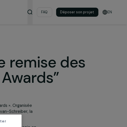
s & ressources
FAQ
Déposer son pro
Awards”
ie de remise des
n’s Awards”
A Women’s Awards ». Organisée
par Perla Servan-Schreiber, la