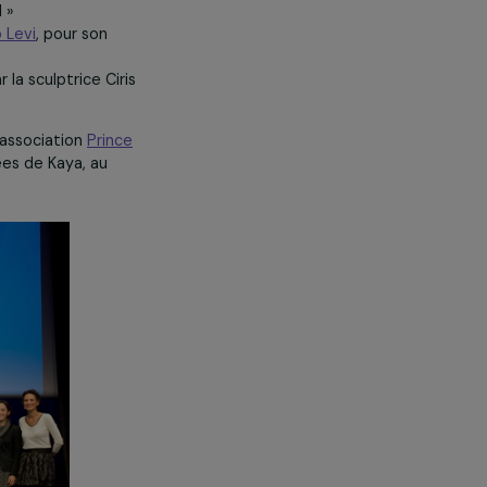
ur son programme « Apprendre,
nces au Népal »
ociation
Primo Levi
, pour son
 réalisé par la sculptrice Ciris
é décerné à l’association
Prince
es défavorisées de Kaya, au