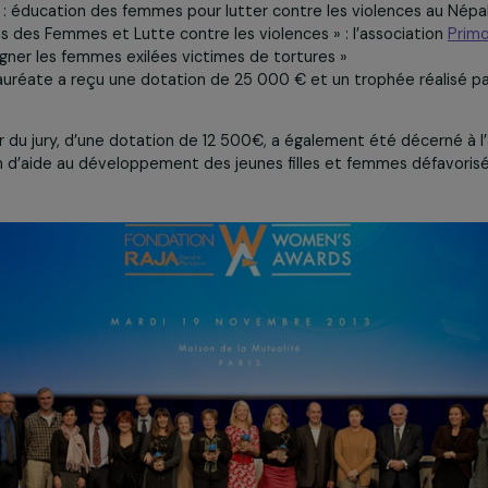
« Entreprenariat social et Formation professionnelle » :
ion
Habiter au Quotidien
, pour son programme « Femmes et
»
« Éducation et Culture » : l’association
Planète Enfants
, po
, agir : éducation des femmes pour lutter contre les viole
« Droits des Femmes et Lutte contre les violences » : l’ass
« Soigner les femmes exilées victimes de tortures »
tion lauréate a reçu une dotation de 25 000 € et un trophée
e Cœur du jury, d’une dotation de 12 500€, a également ét
 action d’aide au développement des jeunes filles et femm