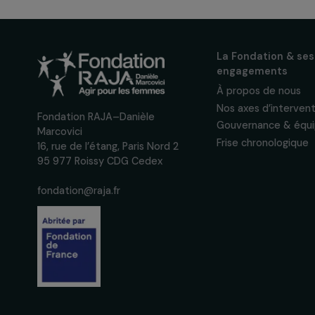
actualités
Inscrivez-vous à notre n
pour suivre nos appels à 
actions concrètes et év
des droits des femmes.
Nous respectons vos données per
confidentialité
La Fondation