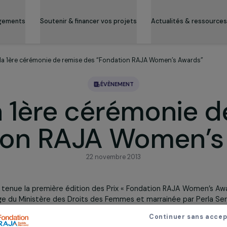
es engagements
Soutenir & financer vos projets
Actualité
our sur la 1ère cérémonie de remise des “Fondation RAJA Women’s 
ÉVÈNEMENT
 la 1ère cérémon
ation RAJA Wome
22 novembre 2013
 s’est tenue la première édition des Prix « Fondation RAJ
atronage du Ministère des Droits des Femmes et marrainée 