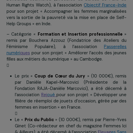
du monde de Karaté et Fondatrice de l’association F
For Dignity), à l’association
BA
TIK International
pour 
projet « Aider les ouvrières migrantes à faire reconna
leurs droits » au Vietnam.
– Catégorie «
Éducation et Action sociale
» remis 
Bénédicte Jeannerod (Directrice du bureau de Pari
Human Rights Watch), à l’association
Objectif France-
pour son projet « Accompagner les femmes marginali
vers la sortie de la pauvreté via la mise en place de S
Help Groups » en Inde.
– Catégorie «
Formation et Insertion professionnel
remis par Bouchera Azzouz (Fondatrice des Atelier
Féminisme Populaire), à l’association
Passere
numéri
ques
pour son projet « Améliorer l’accès des je
filles aux métiers du numérique » au Cambodge.

Le prix «
Coup de Cœur du Jury
» (10 000€), r