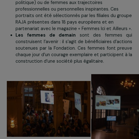
4 continents de
Grand Chemin Traiteur
et fleuri
l’association
Du Pain et des Roses
(compositions flor
locales et de saison, réalisées par des fem
demandeuses d’asile).