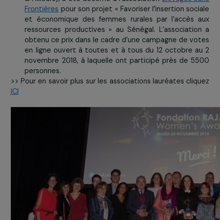
par Danièle Kapel-Marcovici (Présidente de
Fondation RAJA-Danièle Marcovici), a été décer
l’association
Rej
oué
pour son projet « Développer
filière de réemploi de jouets d’occasion, gérée par
femmes en insertion » en France.

Le «
Prix du Public
» (10 000€), remis par Pierre-
Ginet (Co-rédacteur en chef du magazine Femmes
& Ailleurs), a été décerné à l’association
Elevag
es 
Frontières
pour son projet « Favoriser l’insertion soc
et économique des femmes rurales par l’accès 
ressources productives » au Sénégal. L’associati
obtenu ce prix dans le cadre d’une campagne de v
en ligne ouvert à toutes et à tous du 12 octobre 
novembre 2018, à laquelle ont participé près de 
personnes.
>> Pour en savoir plus sur les associations lauréates cli
ICI