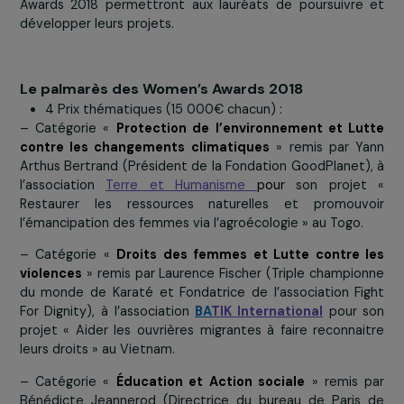
journaliste Cécilia Gabizon, 6 Prix ont été décernés à
associations soutenues par la Fondation, afin de valor
leurs actions remarquables en faveur de la cause 
femmes. D’une dotation totale de 80 000 €, les Wom
Awards 2018 permettront aux lauréats de poursuivr
développer leurs projets.
Le palmarès des Women’s Awards 2018
4 Prix thématiques (15 000€ chacun) :
– Catégorie «
Protection de l’environnement et Lu
contre les changements climatiques
» remis par Y
Arthus Bertrand (Président de la Fondation GoodPlanet
l’association
Terre et Humanisme
pour
son proje
Restaurer les ressources naturelles et promouv
l’émancipation des femmes via l’agroécologie » au Togo.
– Catégorie «
Droits des femmes et Lutte contre 
violences
» remis par Laurence Fischer (Triple champi