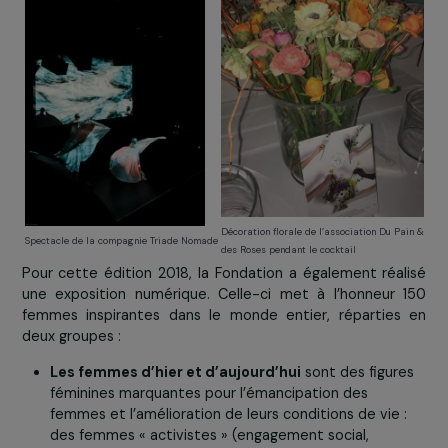
Je souhaite que notre Fondation soit un exemple, qu’
donne envie à d’autres entreprises de s’engager, dans
actions de mécénat et de philanthropie. »
Une soirée festive sous le thème 
femmes d’ici et d’ailleurs
Une danse poétique sur échasses, réalisée par
compagnie
Triade Nomade
, clôture cette cérémoni
invite les participant.e.s vers un cocktail sur le thème