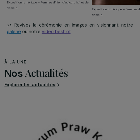
Décoration florale de l’association Du P
Spectacle de la compagnie Triade Nomade
des Roses pendant le cocktail
Pour cette édition 2018, la Fondation a également réa
une exposition numérique. Celle-ci met à l’honneur
femmes inspirantes dans le monde entier, répartie
deux groupes :
Les femmes d’hier et d’aujourd’hui
sont des figur
féminines marquantes pour l’émancipation des
femmes et l’amélioration de leurs conditions de vie 
des femmes « activistes » (engagement social,
politique) ou de femmes aux trajectoires
professionnelles ou personnelles inspirantes. Ces
portraits ont été sélectionnés par les filiales du gr
RAJA présentes dans 18 pays européens et en
partenariat avec le magazine « Femmes Ici et Ailleur
Les femmes de demain
sont des femmes 
construisent l’avenir : il s’agit de bénéficiaires d’act
soutenues par la Fondation. Ces femmes font pr
chaque jour d’un courage exemplaire et participent 