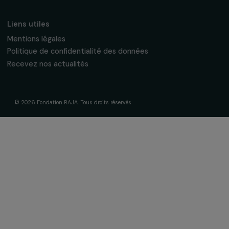
Suivez-nous
Fondation RAJA–Danièle Marcovici
16, rue de l’étang, Paris Nord 2
95 977 Roissy CDG Cedex
fondation@raja.fr