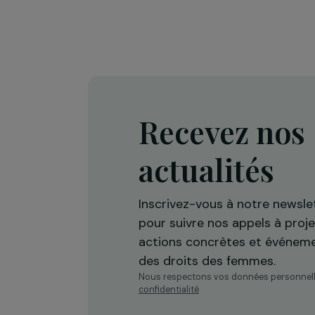
La Fondation valorise les initiatives p
femmes en faveur de la justice climati
leur plaidoyer en tant qu’actrices du
En savoir plus