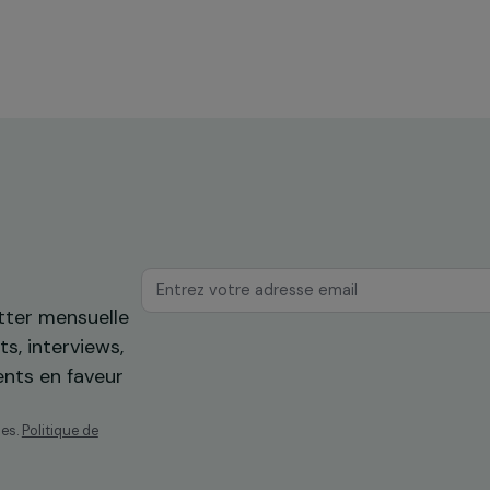
ortées par les
que et soutient
 changement.
Gret