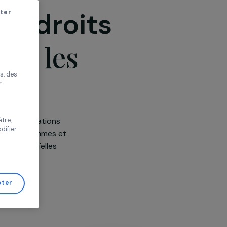
e des droits
r sans accepter
 contre les
améliorer votre
s proposer des
tés performantes, des
es
s de trafic pour
 vos choix ou
s actions et les associations
s de cette fenêtre,
er d’avis et modifier
ts fondamentaux des femmes et
ormes de violences, qu'elles
de Gestion de
ologiques, sexuelles ou