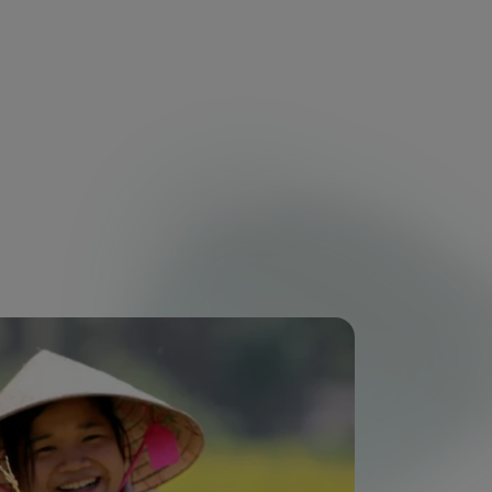
ionnelle
 projets qui favorisent
le, l’accès à un emploi durable
ance des droits économiques