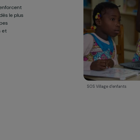
ciale
 qui renforcent
ualité dès le plus
téréotypes
olaires et