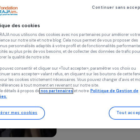
Défens
Continue
Politique des cookies
& lutte
Chez RAJA nous utilisons des cookies avec nos partenaires pour 
expérience sur notre site et notre blog. Cela nous permet de vou
contenus personnalisés adaptés à votre profil et de fonctionnali
violenc
publicités au plus près de vos besoins, et de collecter des donnée
améliorer la qualité de notre site.
Vous pouvez consentir et cliquer sur «Tout accepter», paramètrer
La Fondation soutient le
«Continuer sans accepter» valant refus, en cliquant sur les bouton
sauf pour les cookies strictement nécessaires. Vous pouvez chang
qui défendent les droi
vos préférences à tout moment en revenant sur notre site.
combattent toutes les f
Plus de détails à propos de
nos partenaires
et notre
Politique 
Cookies.
soient physiques, psych
économiques.