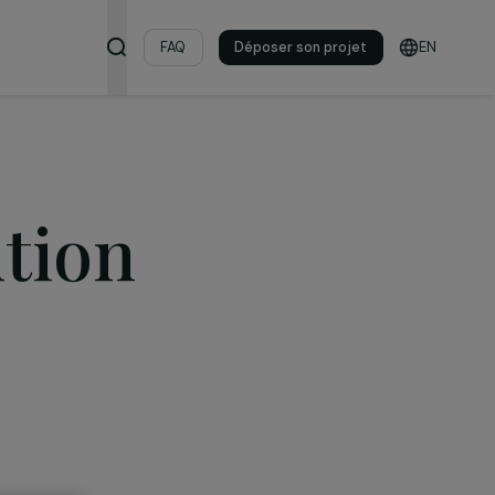
s & ressources
FAQ
Déposer son pro
rvention