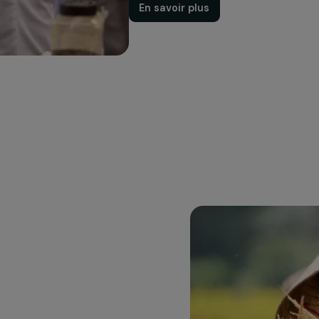
profess
La Fondation appuie des
l’insertion professionnel
et la pleine reconnaiss
des femmes.
En savoir plus