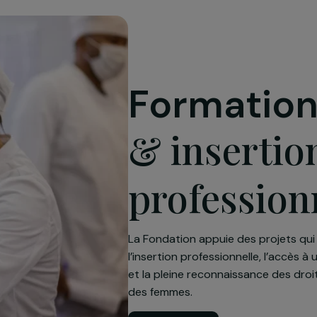
SOS Village d
Forma
& inse