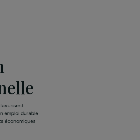
'enfants
tion
rtion