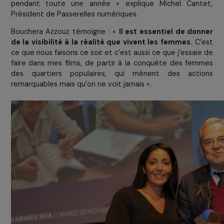
Tout accepter
Passerelles numériques distinguée 
le prix de la catégorie Formation
Insertion Professionnelle
L’association
Passerelles numériques
a reçu le prix d
catégorie Formation et Insertion Professionnelle (15
€) remis par
Bouchera Azzouz
, Fondatrice des Atelier
Féminisme Populaire
, pour son projet « Améliorer l’a
des jeunes filles aux métiers du numérique »
Cambodge
.
« Le soutien de la Fondation RAJA-Danièle Marcovic
nous permettre de financer la formation de 5 jeunes fi
pendant toute une année » explique Michel Cant
Président de Passerelles numériques.
Bouchera Azzouz témoigne : «
Il est essentiel de do
de la visibilité à la réalité que vivent les femmes.
C’