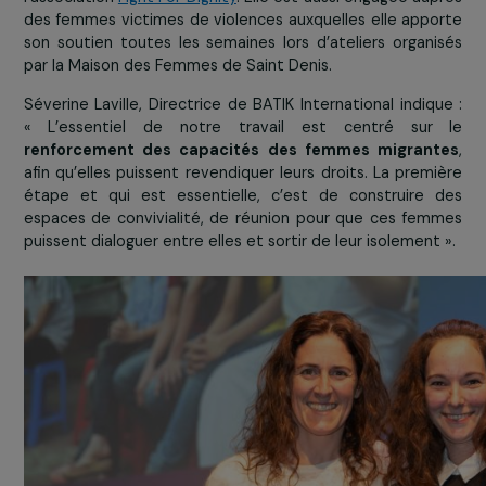
pour son projet « Aider les ouvrières migrantes à f
reconnaître leurs droits » au
Vietnam
(dotation de 15
€). Ce prix a été remis par
Laurence Fischer
, Tr
championne du monde de Karaté et Fondatrice
l’association
Fight For Dignity
. Elle est aussi engagée au
des femmes victimes de violences auxquelles elle app
son soutien toutes les semaines lors d’ateliers organ
par la Maison des Femmes de Saint Denis.
Séverine Laville, Directrice de BATIK International indiq
« L’essentiel de notre travail est centré sur
renforcement des capacités des femmes migran
afin qu’elles puissent revendiquer leurs droits. La prem
étape et qui est essentielle, c’est de construire
espaces de convivialité, de réunion pour que ces fe
puissent dialoguer entre elles et sortir de leur isolement