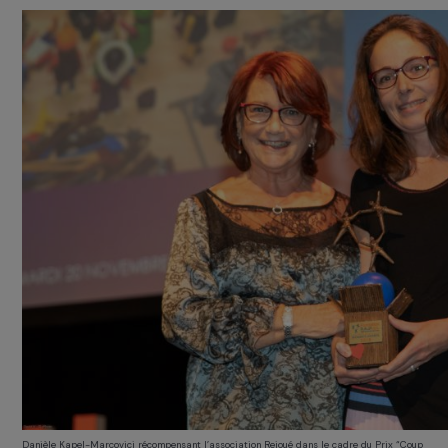
Yann Arthus-Bertrand récompensant l’association Terre & Humanisme pour la catégo
Protection de l’environnement et Lutte contre les changements climatiques
Pour plus d’informations sur Terre & Humanisme cli
ICI
Le Prix Coup de cœur du Jury déce
à Rejoué
Cette année le jury a eu un coup de cœur p
l’association
Rejoué
et son projet de développem
d’une filière de réemploi de jouets d’occasion, gérée
des femmes en insertion en
France
, et il lui a attribu
prix « Coup de cœur du Jury » (dotation de 10 000
remis par
Danièle Kapel-Marcovici
Présidente-Direct
générale du Groupe
RAJA
et Présidente de la Fonda