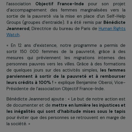
Pour plus d’informations sur BATIK International cliq
ICI
Objectif France-Inde, lauréate de
catégorie Éducation et Action sociale
Ce prix (dotation de 15 000 €) a été attribu
l’association
Objectif France-Inde
pour son pro
d’accompagnement des femmes marginalisées vers
sortie de la pauvreté via la mise en place d’un Self-
Groups (groupes d’entraide). Il a été remis par
Bénédi
Jeannerod
, Directrice du bureau de Paris de
Human Ri
Watch
.
« En 12 ans d’existence, notre programme a permis
sortir 150 000 femmes de la pauvreté, grâce à 
mesures qui préviennent les migrations internes 
personnes pauvres vers les villes. Grâce à des format