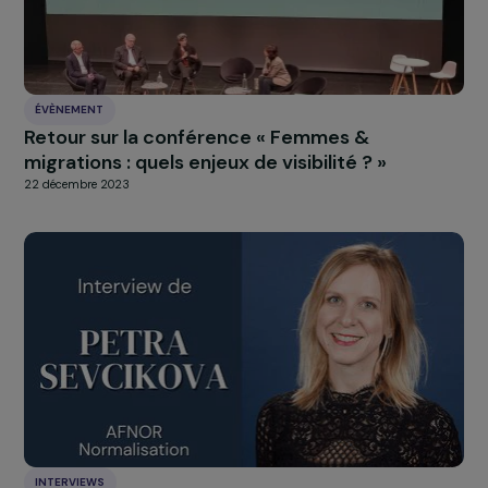
actions de mécénat et de philanthropie » conclut Dan
Kapel-Marcovici
>> Revivez la cérémonie grâce à notre
vidéo best of
À LA UNE
Actualités
Nos
Explorer les actualités