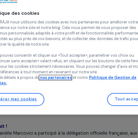
générale de la Fondation RAJA-Danièle Marcovici s'est
Continue
4 avril 2024
Politique des cookies
ue la Commission de la condition de la femme ou
Chez RAJA nous utilisons des cookies avec nos partenaires pour 
 de la condition de la femme
(«
Commission on the Stat
expérience sur notre site et notre blog. Cela nous permet de vou
ergouvernementale principale consacrée à
la promotion de l
contenus personnalisés adaptés à votre profil et de fonctionnali
tion des femmes
. Créée par une résolution du 21 juin 1946
publicités au plus près de vos besoins, et de collecter des donnée
 social des Nations Unies (ECOSOC). La commission a pour
améliorer la qualité de notre site.
ifier les défis
,
mettre en place des politiques
et
établir
Vous pouvez consentir et cliquer sur «Tout accepter», paramètrer
mmes et des filles
.
«Continuer sans accepter» valant refus, en cliquant sur les bouton
sauf pour les cookies strictement nécessaires. Vous pouvez chang
en mars, la commission organise une session de deux semai
vos préférences à tout moment en revenant sur notre site.
 ministres, hauts responsables gouvernementaux et représen
Plus de détails à propos de
nos partenaires
et notre
Politique 
Cookies.
ition
, le thème prioritaire était « l’accélération de la réal
et de l’autonomisation de toutes les femmes et de toutes le
 renforçant les institutions et le financement dans une per
Gérer mes cookies
 femmes ».