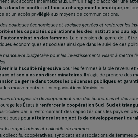
ons concertées » adoptées le 22 mars 2024 soulignent les pr
une perspective genrée au sein des engagements de finance
it être donnée à
la ratification des Conventions
sur l’élimi
s droits de l’enfant et des droits des personnes en situati
rchitecture financière mondiale
pour intégrer l’égalité de
formément aux accords internationaux. Enfin, il s’agit d’acc
aux filles
dans les conflits et face au changement clim
sistance et un accès privilégié aux moyens de communicati
œuvre des politiques économiques et sociales genrées et renf
er
l’autorité et les capacités opérationnelles des institut
genre et l’autonomisation des femmes
. La dimension du ge
des politiques économiques et sociales ainsi que dans le sui
 marge de manœuvre budgétaire pour les investissements visan
des filles
l de
prévenir la fiscalité régressive
pour les femmes à faib
onomiques et sociales non discriminatoires
. Il s’agit d
 la dimension de genre dans toutes les dépenses publiq