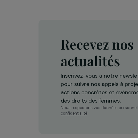
INTERVIEWS
Interview d’Ayshka Najib : ê
jeune et s’engager en faveu
climat
3 octobre 2023