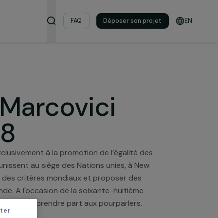
s & ressources
FAQ
Déposer son pro
èle Marcovici
CSW68
 dédiée exclusivement à la promotion de l’égalité des
mbres se réunissent au siège des Nations unies, à New
enjeux, établir des critères mondiaux et proposer des
 dans le monde. A l'occasion de la soixante-huitième