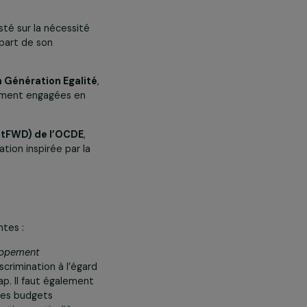
française, aux côtés de plusieurs
érale, a insisté sur la nécessité
le aussi fait part de son
ique du Forum Génération Egalité
,
ciations activement engagées en
oppement (netFWD) de l’OCDE
,
lote de la fondation inspirée par la