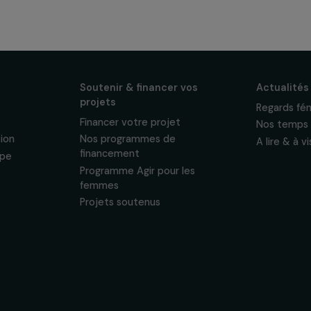
os
ewsletter mensuelle
projets, interviews,
énements en faveur
sonnelles.
Politique de