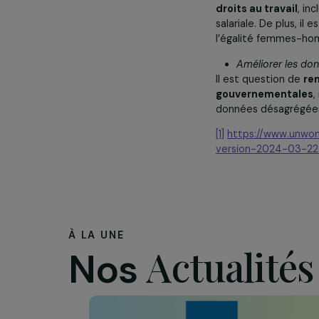
solide et flexi
Favoriser 
Cette conclus
développement
l’échange de 
Engager et
Il s’agit de s
droits au trav
salariale. De pl
l’égalité fem
Améliorer 
Il est questio
gouvernemen
données désagr
[1]
https://www
version-2024