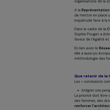
La Fondation 
La Fondation-RA
organisations d
A la
Représen
de mettre en p
inquiétude fa
Dans le cadre 
Sophie Pouget
faveur de l’éga
En lien avec le
elle a aussi p
méthodologie 
Que retenir