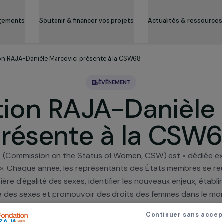
es engagements
Soutenir & financer vos projets
Actualité
Fondation RAJA-Danièle Marcovici présente à la CSW68
ÉVÈNEMENT
ation RAJA-Dani
présente à la 
 femme (Commission on the Status of Women, CSW) est «
emmes ». Chaque année, les représentants des États me
en matière d'égalité des sexes, identifier les nouveaux 
l'égalité des sexes et promouvoir des droits des femmes