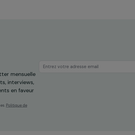
RAJAPEOPLE
tre
La Fondation RAJA-Danièle
r du
Marcovici s’engage contre les
violences faites aux femmes 
toute l’Europe
1 décembre 2022