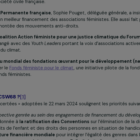
y était !
JA Danièle Marcovici a participé à la délégation officielle 
e la société civile française.
tation Permanente française
, Sophie Pouget, déléguée gén
lace un meilleur financement des associations féministes. El
ce à la montée des mouvements anti-droits.
de la
Coalition Action féministe pour une justice climat
 a échangé avec des
Youth Leaders
portant la voix d’asso
lité et du climat.
Réseau mondial des fondations œuvrant pour le dével
u évoquer le
Fonds féministe pour le climat
, une initiative pi
des fonds féministes.
 de la CSW68 ?
[1]