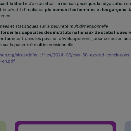
ble
pour les mouvements et les organisations féministes.
de nouvelles stratégies de développement vers des économie
ion encourage les États à
renforcer la coopération Sud-Su
, en particulier par le renforcement des capacités dans 
bonnes pratiques pour
atteindre les objectifs de dévelo
 financer les organisations et collectifs de femmes
outenir les collectifs, coopératives, syndicats et associatio
ail
, incluant la liberté d’association, la réunion pacifique, la 
us, il est impératif d’impliquer
pleinement les hommes et l
mes-hommes.
les données et statistiques sur la pauvreté multidimensionnel
n de
renforcer les capacités des instituts nationaux de s
tales
, notamment dans les pays en développement, pour col
égées sur la pauvreté multidimensionnelle.
.unwomen.org/sites/default/files/2024-03/csw-68-agree
-03-22-en.pdf