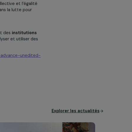
s et des sociétés durables
d et triangulaire
en priorisant le
les pays en développement et
ppement durable
.
ns de femmes pour
défendre les
négociation collective et l’égalité
es garçons
dans la lutte pour
le
tatistiques
et des
institutions
lecter, analyser et utiliser des
d-conclusions-advance-unedited-