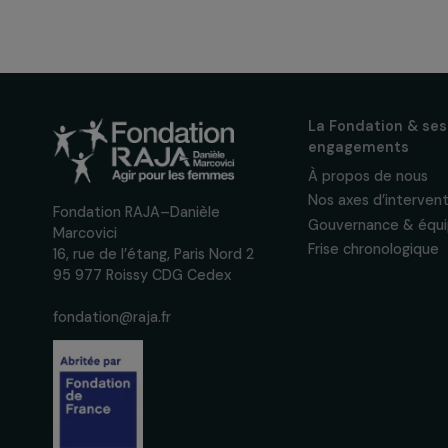
Recevez n
actualités
Inscrivez-vous à notre n
pour suivre nos appels à 
actions concrètes et év
des droits des femmes.
Nous respectons vos données per
confidentialité