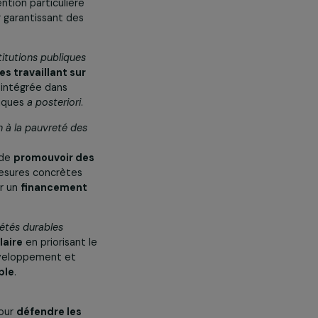
iorités suivantes :
ment du développement
nation de la discrimination à l’égard
on de handicap. Il faut également
s genres dans les budgets
order une attention particulière
atique
, en leur garantissant des
ons.
orcer les institutions publiques
ions publiques travaillant sur
nre doit être intégrée dans
vi de ces politiques
a posteriori
.
t à mettre fin à la pauvreté des
le revenu et de
promouvoir des
e prendre des mesures concrètes
ues
et garantir un
financement