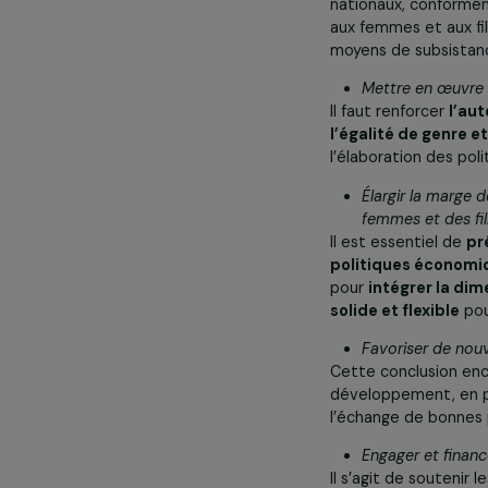
Les « conclusi
Intégrer 
La priorité do
des femmes, de
renforcer l’a
nationaux, con
aux femmes et 
moyens de sub
Mettre en 
Il faut renforc
l’égalité de 
l’élaboration 
Élargir la
femmes et 
Il est essentie
politiques éc
pour
intégrer