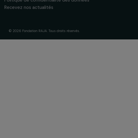
La Fondation & ses engagements
À propos de nous
Nos axes d’intervention
Gouvernance & équipe
Frise chronologique
Soutenir & financer vos projets
Financer votre projet
Nos programmes de financement
Programme Agir pour les femmes