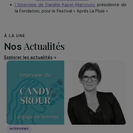
Le Festival « Après La Pluie » a également mis en avan
nombreuses
actions et initiatives conduites par 
femmes à travers les ateliers
organisés tout l’après-
sur des thèmes aussi variés que l’éco-guérison, l’hu
comme arme de sensibilisation massive, l’art engagé é
et féministe ou encore un open forum sur la maternit
l’écoféminisme. La programmation, de qualité et t
variée, aura permis de rassembler des publics différent
de tous âges autour de la cause des femmes : plus 
500 personnes sont venues s’informer et échanger.
belle réussite pour cette première édition !
En savoir plus :
Télécharger notre étude :
https://www.fondation-r
marcovici.com/wp-content/uploads/2018/11/etude-
2018.pdf
Le site du
Collectif Les Engraineuses