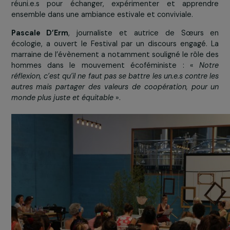
durable et féminisme, et en quoi, ensemble, ils s
vecteurs de solutions fortes
pour l’avenir de nos soci
et de notre planète. Tout au long de la journ
passionné.e.s, expert.e.s, artistes et militant.e.s se 
réuni.e.s pour échanger, expérimenter et appren
ensemble dans une ambiance estivale et conviviale.
Pascale D’Erm
, journaliste et autrice de Sœurs
écologie, a ouvert le Festival par un discours engagé
marraine de l’évènement a notamment souligné le rôle
hommes dans le mouvement écoféministe : «
N
réflexion, c’est qu’il ne faut pas se battre les un.e.s contre
autres mais partager des valeurs de coopération, pou
monde plus juste et équitable
».