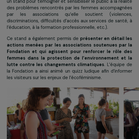
… et de sensibiliser le grand public sur
cause des femmes en général
Une vingtaine d’associations et d’entreprises solida
menant des projets éco-responsables et à fort imp
social ont présenté leurs actions dans un
vil
associatif
. La Fondation RAJA-Danièle Marcovici y te
un stand pour témoigner et sensibiliser le public à la réa
des problèmes rencontrés par les femmes accompagn
par les associations qu’elle soutient (violenc
discriminations, difficultés d’accès aux services de sant
l’éducation, à la formation professionnelle, etc.).