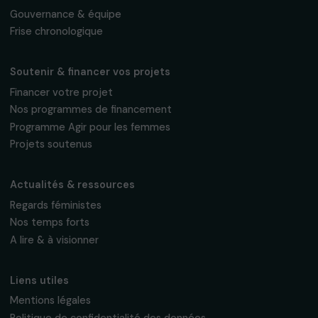
S'abonner
Suivez-nous
Fondation RAJA–Danièle Marcovici
16, rue de l’étang, Paris Nord 2
95 977 Roissy CDG Cedex
fondation@raja.fr