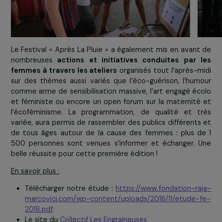
Ce stand a également permis de
présenter en détail
actions menées par les associations soutenues par
Fondation et qui agissent pour renforcer le rôle 
femmes dans la protection de l’environnement et
lutte contre les changements climatiques
. L’équip
la Fondation a ainsi animé un quizz ludique afin d’info
les visiteurs sur les enjeux de l’écoféminisme.