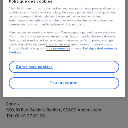
Continuer sans accepter
soit, en dehors de l’autorisation préalable du propriétai
du site internet.
Politique des cookies
Chez RAJA nous utilisons des cookies avec nos partenaires pour améliorer vo
expérience sur notre site et notre blog. Cela nous permet de vous proposer de
contenus personnalisés adaptés à votre profil et de fonctionnalités
performantes, des publicités au plus près de vos besoins, et de collecter des
Éditeur du contenu du site
données de trafic pour améliorer la qualité de notre site.
Vous pouvez consentir et cliquer sur «Tout accepter», paramètrer vos choix ou
Fondation RAJA-Danièle Marcovici, fondation sous égid
«Continuer sans accepter» valant refus, en cliquant sur les boutons de cette
de la Fondation de France
fenêtre, sauf pour les cookies strictement nécessaires. Vous pouvez changer
d’avis et modifier vos préférences à tout moment en revenant sur notre site.
16 rue de l’Étang
Plus de détails à propos de
nos partenaires
et notre
Politique de Gestion 
ZI Paris Nord II 93290 Tremblay-en-France
Cookies.
Tél : 01 48 17 59 23
Email : fondation@raja.fr
Gérer mes cookies
Directeur de la publication : Danièle KAPEL-MARCOVICI
Tout accepter
Hébergeur du site