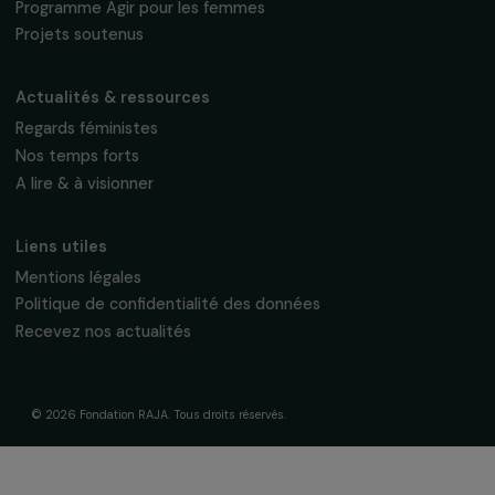
À propos de nous
Nos axes d’intervention
Gouvernance & équipe
Frise chronologique
Soutenir & financer vos projets
Financer votre projet
Nos programmes de financement
Programme Agir pour les femmes
Projets soutenus
Actualités & ressources
Regards féministes
Nos temps forts
A lire & à visionner