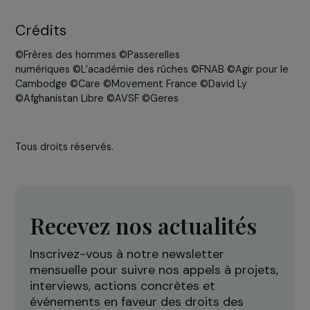
Equinix
520, 10 Rue Waldeck Rochet, 93300 Aubervilliers
Tél : 01 49 97 30 60
Crédits
©Frères des hommes ©Passerelles
numériques ©L’académie des rûches ©FNAB ©Agir pour 
Cambodge ©Care ©Movement France ©David Ly
©Afghanistan Libre ©AVSF ©Geres
Tous droits réservés.