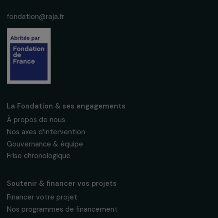
Fondation RAJA–Danièle Marcovici
16, rue de l’étang, Paris Nord 2
95 977 Roissy CDG Cedex
fondation@raja.fr
La Fondation & ses engagements