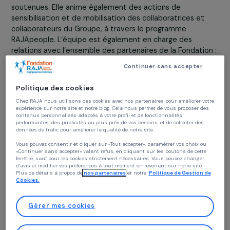
Une équipe opérationnelle dynamiqu
Une équipe permanente est en charge de la présélecti
et de l’instruction des dossiers soumis au Comité exécu
ainsi que du suivi des partenariats avec les associations
soutenues. Elle anime également des actions de
sensibilisation et de mobilisation des collaboratrices et
collaborateurs du Groupe, à travers le programme
RAJApeople. L’équipe est également en charge des
relations avec l’ensemble des partenaires de la Fondatio
associations, financeurs privés et publics, acteurs
Continuer sans accepter
institutionnels, médias.
Politique des cookies
Chez RAJA nous utilisons des cookies avec nos partenaires pour améliorer vo
expérience sur notre site et notre blog. Cela nous permet de vous proposer de
contenus personnalisés adaptés à votre profil et de fonctionnalités
performantes, des publicités au plus près de vos besoins, et de collecter des
données de trafic pour améliorer la qualité de notre site.
Vous pouvez consentir et cliquer sur «Tout accepter», paramètrer vos choix ou
«Continuer sans accepter» valant refus, en cliquant sur les boutons de cette
fenêtre, sauf pour les cookies strictement nécessaires. Vous pouvez changer