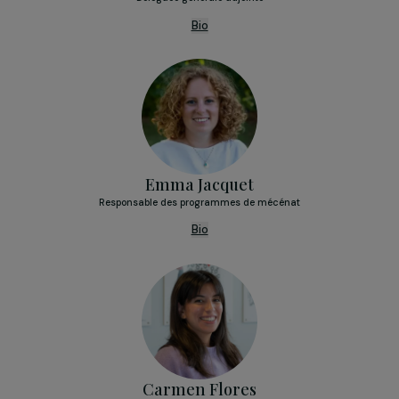
Bouchera Azzouz
Essayiste, documentariste et Fondatrice des Ateliers du Féminisme
Populaire
Bio
Équipe opérationnelle
Alexandra Dethyre
Déléguée générale adjointe
Bio