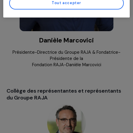
d’avis et modifier vos préférences à tout moment en revenant sur notre site.
Plus de détails à propos de
nos partenaires
et notre
Politique de Gestion 
Cookies.
Gérer mes cookies
Tout accepter
Danièle Marcovici
Présidente-Directrice du Groupe RAJA & Fondatrice
Présidente de la
Fondation RAJA-Danièle Marcovici