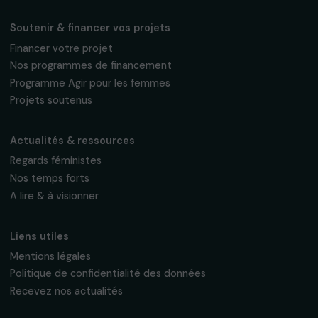
Fondation RAJA–Danièle Marcovici
16, rue de l’étang, Paris Nord 2
95 977 Roissy CDG Cedex
fondation@raja.fr