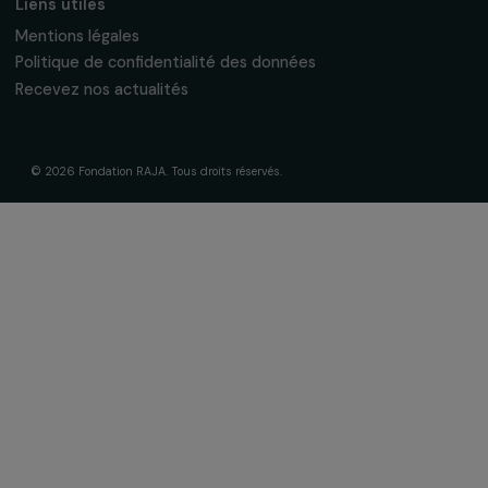
Nos axes d’intervention
Gouvernance & équipe
Frise chronologique
Soutenir & financer vos projets
Financer votre projet
Nos programmes de financement
Programme Agir pour les femmes
Projets soutenus
Actualités & ressources
Regards féministes
Nos temps forts
A lire & à visionner