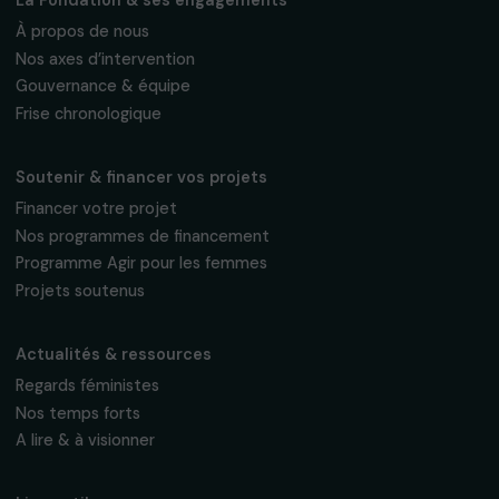
Fondation RAJA–Danièle Marcovici
16, rue de l’étang, Paris Nord 2
95 977 Roissy CDG Cedex
fondation@raja.fr
La Fondation & ses engagements
À propos de nous