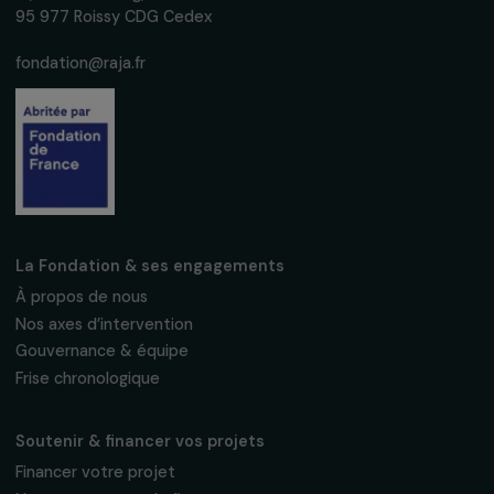
S'abonner
Suivez-nous
Fondation RAJA–Danièle Marcovici
16, rue de l’étang, Paris Nord 2
95 977 Roissy CDG Cedex