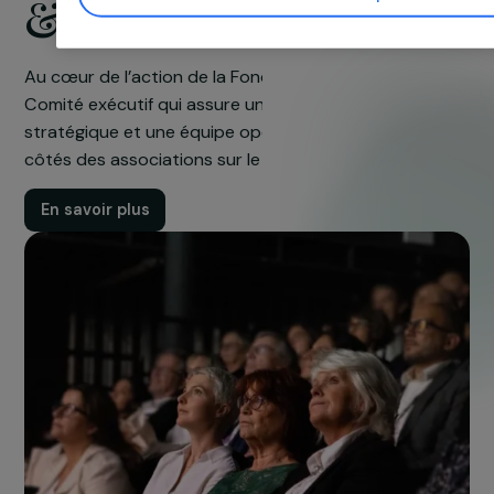
notre site.
Plus de détails à propos de
nos partenaires
et notre
Politique de 
Gérer mes cookies
Gouvernance
Tout accepter
& équipe
Au cœur de l’action de la Fondation se trouvent un
Comité exécutif qui assure une gouvernance
stratégique et une équipe opérationnelle engagée 
côtés des associations sur le terrain.
En savoir plus