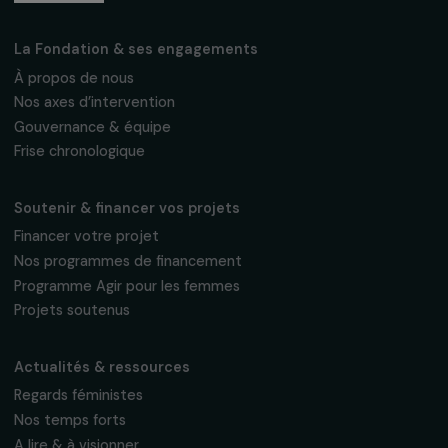
Suivez-nous
Fondation RAJA–Danièle Marcovici
16, rue de l’étang, Paris Nord 2
95 977 Roissy CDG Cedex
fondation@raja.fr