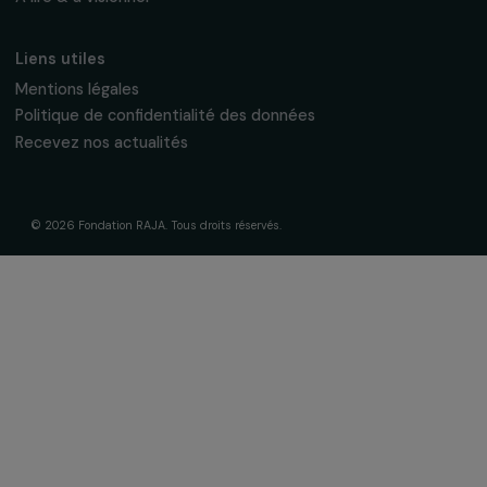
La Fondation & ses engagements
À propos de nous
Nos axes d’intervention
Gouvernance & équipe
Frise chronologique
Soutenir & financer vos projets
Financer votre projet
Nos programmes de financement
Programme Agir pour les femmes
Projets soutenus