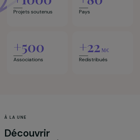
Depuis 2006,
la Fondation RAJA-Danièle
Marcovici, c’est…
+1000
+80
Projets soutenus
Pays
+500
+22
M€
Associations
Redistribués