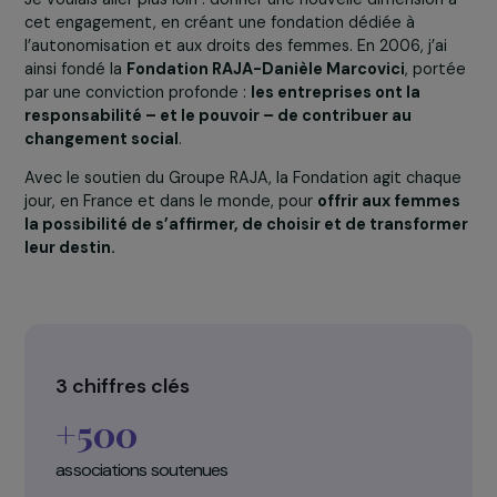
l’égalité professionnelle doit être au cœur de la
réussite collective
. J’ai fait de cette exigence une
priorité, en luttant contre le sexisme, en encourageant
l’émergence des talents féminins et en ouvrant des
opportunités à toutes celles et ceux qui souhaitent
construire leur avenir.
Une Fondation au service des droits 
femmes
Je voulais aller plus loin : donner une nouvelle dimension
cet engagement, en créant une fondation dédiée à
l’autonomisation et aux droits des femmes. En 2006, j’ai
ainsi fondé la
Fondation RAJA-Danièle Marcovici
, por
par une conviction profonde :
les entreprises ont la
responsabilité – et le pouvoir – de contribuer au
changement social
.
Avec le soutien du Groupe RAJA, la Fondation agit chaq