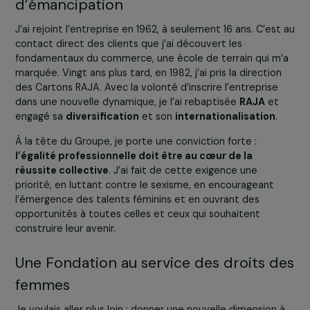
auprès de cette figure de femme dirigeante, portée par
conviction profonde que les femmes ont du talent, des
compétences et un véritable pouvoir d’agir. Cet héritag
façonné ma propre vision de l’engagement et de la
responsabilité.
L’entreprise comme levier
d’émancipation
J’ai rejoint l’entreprise en 1962, à seulement 16 ans. C’es
contact direct des clients que j’ai découvert les
fondamentaux du commerce, une école de terrain qui m
marquée. Vingt ans plus tard, en 1982, j’ai pris la directio
des Cartons RAJA. Avec la volonté d’inscrire l’entreprise
dans une nouvelle dynamique, je l’ai rebaptisée
RAJA
et
engagé sa
diversification
et son
internationalisation
.
À la tête du Groupe, je porte une conviction forte :