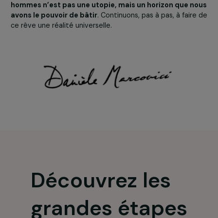
évoluer les lois et les mentalités. En lançant un
programme dédié au lien entre femmes et
environnement
. En créant
un fonds d’urgence
pour ag
rapidement lorsque des crises humanitaires, politiques 
sociales menacent brutalement les droits des femmes.
Grâce à notre expérience et à des partenariats de
confiance, nous agissons là où les besoins sont les plus
urgents, au plus près des réalités quotidiennes. Nous
adaptons nos modes de soutien pour répondre aux défi
nouveaux, convaincus que l’efficacité philanthropique
repose sur l’écoute, la confiance et la fidélité aux
associations engagées sur le terrain.
Merci aux associations engagées sur l
terrain
Rien de tout cela ne serait possible sans les association
engagées sur le terrain. Leur énergie, leur détermination