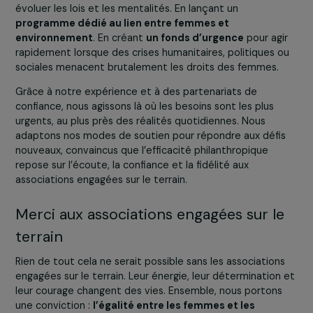
quotidiennes.
Nous avons commencé avec 9 projets dans 5 pays et u
budget de 150 000 euros.
Vingt ans plus tard, la
Fondation accompagne chaque année plus d’une
centaine de projets dans près de cinquante pays, a
un engagement financier de près de 2 millions d’eur
annuels.
Mais au-delà de la croissance de nos moyens,
c’est la constance de notre engagement qui fait notre
force.
Au fil des années, nous avons
structuré et élargi nos a
d’intervention
: la lutte contre les violences faites aux
femmes, l’accès à l’éducation et à la formation, l’inserti
professionnelle et l’indépendance économique, la santé
les droits sexuels et reproductifs, ainsi que les actions 
femmes pour l’environnement.
Nous avons également choisi d’innover et d’aller plus loi
En renforçant notre
soutien au plaidoyer
pour faire