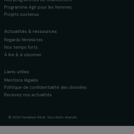
Fondation RAJA–Danièle Marcovici
16, rue de l’étang, Paris Nord 2
95 977 Roissy CDG Cedex
fondation@raja.fr