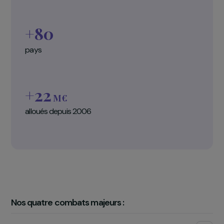
jour, en France et dans le monde, pour
offrir aux femm
la possibilité de s’affirmer, de choisir et de transfor
leur destin.
3 chiffres clés
+500
associations soutenues
+80
pays