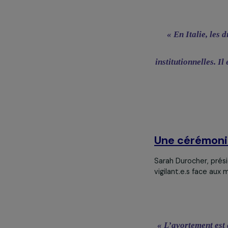
Les délais d’a
nombreuses fem
avortements ré
curetage.
Giorgia a égal
la loi nationa
deux régions 
pilule abortiv
Malgré ces défi
qu’elle consid
« En Itali
institutionnel