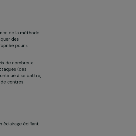
ux cotés de sa collègue membre du MLAC.
nage l’importance de la méthode
ttant de pratiquer des
 soit réappropriée pour «
 souvent au prix de nombreux