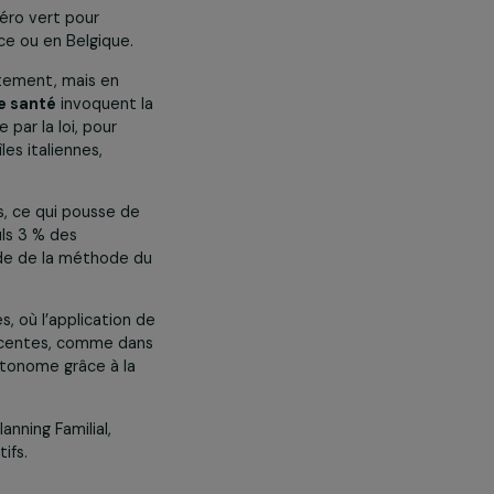
e nombreuses attaques (des
, elles ont continué à se battre,
er l’ouverture de centres
GA, a offert un éclairage édifiant
i.
opose un numéro vert pour
comme en France ou en Belgique.
e droit à l’avortement, mais en
essionnels de santé
invoquent la
e que prévue par la loi, pour
 certaines îles italiennes,
s.