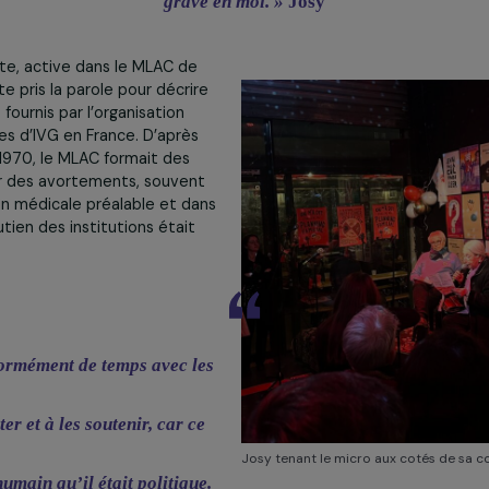
magique où je pouvais dire à une femme ‘Soyez tranquil
gravé en moi. »
Josy
rvenante, active dans le MLAC de
 ensuite pris la parole pour décrire
essants fournis par l’organisation
s centres d’IVG en France. D’après
 années 1970, le MLAC formait des
ratiquer des avortements, souvent
rmation médicale préalable et dans
 le soutien des institutions était