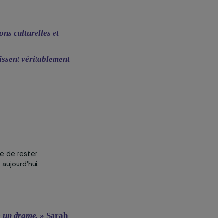
quatre semaines, ce qui pousse de
e. Ainsi, seuls 3 % des
es actes procède de la méthode du
ons italiennes, où l’application de
ques avancées récentes, comme dans
de manière autonome grâce à la
rançais du Planning Familial,
oits reproductifs.
 des obligations culturelles et
 les femmes puissent véritablement