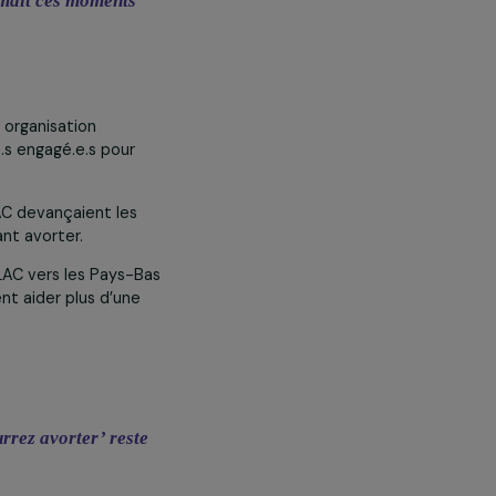
Tout accepter
emble transformait ces moments
y
LAC) est une organisation
es citoyen.ne.s engagé.e.s pour
itant.e.s du MLAC devançaient les
mmes souhaitant avorter.
sés par le MLAC vers les Pays-Bas
mbres pouvaient aider plus d’une