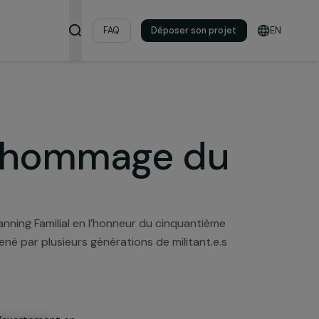
s & ressources
FAQ
Déposer son pro
il – l’hommage d
ial
isée par le Planning Familial en l’honneur du cinquantièm
historique mené par plusieurs générations de militant.e.
s femmes.