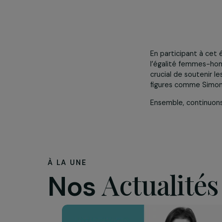
Une céré
Sarah Durocher
vigilant.e.s f
« L’avorteme