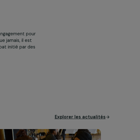
,
rs l’importance de rester
s des femmes aujourd’hui.
sidérer comme un drame. »
Sarah