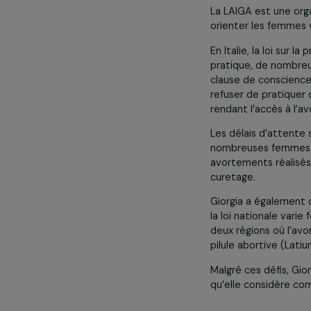
sacrifices. En
domiciles vand
allant jusqu’à
d’avortement.
Un regard 
Giorgia Alazrak
sur la situatio
La LAIGA est 
orienter les f
En Italie, la l
pratique, de 
clause de cons
refuser de pra
rendant l’accè