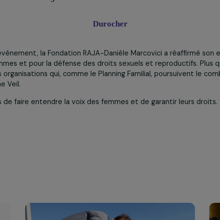
choisir leur destin. »
Giorgia Alazraki
monie symbolique
, présidente du Planning Familial, a rappelé dans son discou
ace aux menaces qui pèsent encore sur les droits reproductif
nt est avant tout une grande liberté. Arrêtons de le con
Durocher