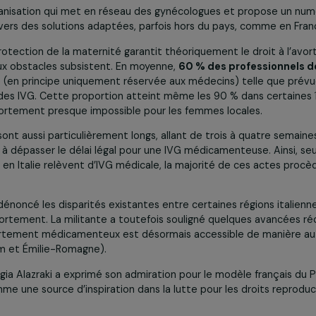
 effet, les deux partisanes du MLAC ont avoué avoir subi d
alisés, des menaces et une pression constante). Malgré tout
 organiser des sit-in dans des hôpitaux de France pour y exig
sur l’Italie
i, militante italienne et vice-présidente de l’association LAI
n actuelle en Italie, où l’accès à l’avortement demeure un déf
une organisation qui met en réseau des gynécologues et pr
emmes vers des solutions adaptées, parfois hors du pays, 
oi sur la protection de la maternité garantit théoriquement l
nombreux obstacles subsistent. En moyenne,
60 % des prof
cience (en principe uniquement réservée aux médecins) tell
tiquer des IVG. Cette proportion atteint même les 90 % dans
s à l’avortement presque impossible pour les femmes locale