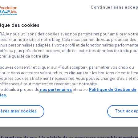
milial a joué un rôle déterminant dans le processus de dépé
ent à travers son engagement en faveur de la loi Veil de 1
Continue
ibilisation ont été menées afin d’alerter l’opinion publique s
landestins. Le soutien apporté au
Manifeste des 343
en 1
Politique des cookies
aintes de se rendre à l’étranger – pour interrompre leur 
 le débat.
Chez RAJA nous utilisons des cookies avec nos partenaires pour 
expérience sur notre site et notre blog. Cela nous permet de vou
’adoption de la loi, de nombreux progrès sont enregistrés g
contenus personnalisés adaptés à votre profil et de fonctionnali
ue le Planning Familial, le Mouvement de Libération des Fe
publicités au plus près de vos besoins, et de collecter des donnée
améliorer la qualité de notre site.
r la Liberté de l’Avortement et de la Contraception (MLA
Vous pouvez consentir et cliquer sur «Tout accepter», paramètrer
«Continuer sans accepter» valant refus, en cliquant sur les bouton
t historique en France
sauf pour les cookies strictement nécessaires. Vous pouvez chang
vos préférences à tout moment en revenant sur notre site.
Plus de détails à propos de
nos partenaires
et notre
Politique 
e la soirée, les témoignages bouleversants de militantes se
Cookies.
ps fort qui ont marqué l’évolution des droits reproductif
une militante ayant rejoint le MLF et le MLAC d’Île de Franc