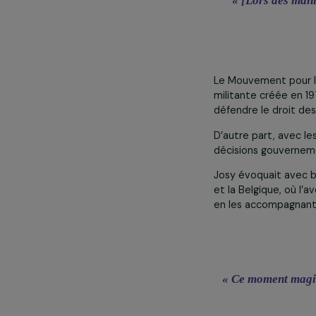
« [Lors de
Le Mouvement 
militante créé
défendre le dr
D’autre part, a
décisions gouv
Josy évoquait
et la Belgique
en les accomp