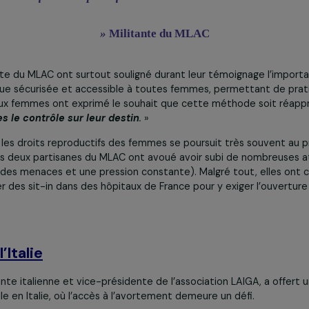
ons énormément de temps avec les
s écouter et à les soutenir, car ce
Josy tenant le micro a
aussi humain qu’il était politiqu
e.
»
Militante du MLAC
militante du MLAC ont surtout souligné durant leur témoig
technique sécurisée et accessible à toutes femmes, perme
Les deux femmes ont exprimé le souhait que cette méthode
femmes le contrôle sur leur destin
.
»
pour les droits reproductifs des femmes se poursuit très