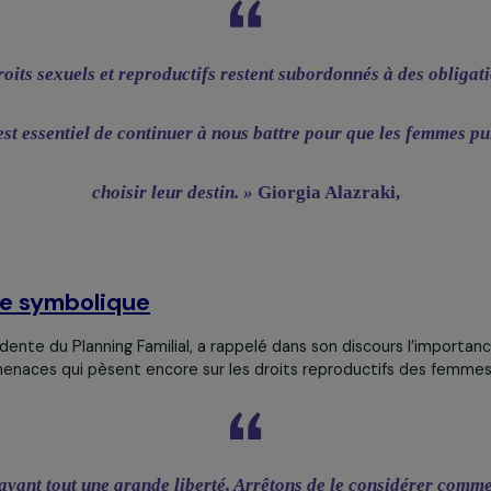
ttente sont aussi particulièrement longs, allant de trois à 
mes à dépasser le délai légal pour une IVG médicamenteus
alisés en Italie relèvent d’IVG médicale, la majorité de c
ement dénoncé les disparités existantes entre certaines régi
le varie fortement. La militante a toutefois souligné quel
où l’avortement médicamenteux est désormais accessible 
e (Latium et Émilie-Romagne).
s, Giorgia Alazraki a exprimé son admiration pour le modèle f
ère comme une source d’inspiration dans la lutte pour les dr
e, les droits sexuels et reproductifs restent subordonnés à
les. Il est essentiel de continuer à nous battre pour que