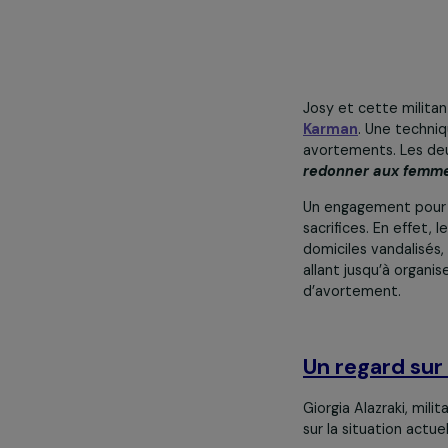
« Nous passi
femmes, à le
combat était 
Josy et cette 
Karman
. Une 
avortements. 
redonner aux 
Un engagement 