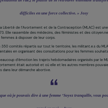
Gérer mes cookies
s manifestations de rue,] le plaisir de se retrouver ens
difficiles en une force collective. »
Jos
pour la Liberté de l’Avortement et de la Contraception (M
e en 1973. Elle rassemble des médecins, des féministes et d
oit des femmes à disposer de leur corps.
vec les 350 comités répartis sur tout le territoire, les mil
ernementales en organisant des consultations pour les fe
 avec beaucoup d’émotion les trajets hebdomadaires organi
, où l’avortement était autorisé et où elle et les autres me
agnants dans leur démarche abortive.