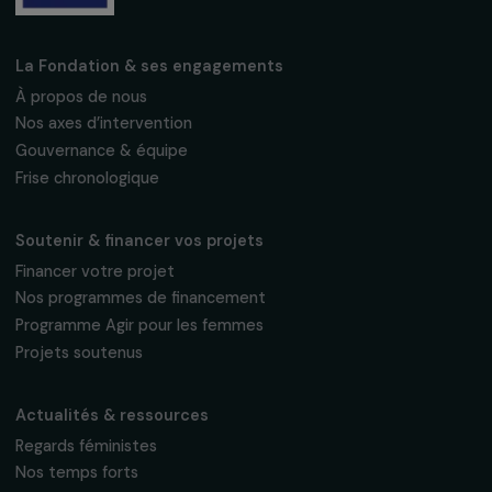
Fondation RAJA–Danièle Marcovici
16, rue de l’étang, Paris Nord 2
95 977 Roissy CDG Cedex
fondation@raja.fr