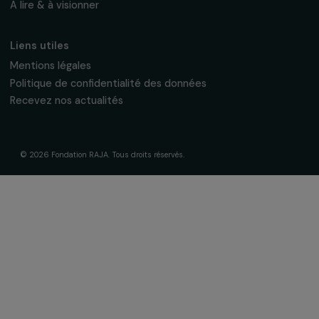
La Fondation & ses engagements
À propos de nous
Nos axes d’intervention
Gouvernance & équipe
Frise chronologique
Soutenir & financer vos projets
Financer votre projet
Nos programmes de financement
Programme Agir pour les femmes
Projets soutenus