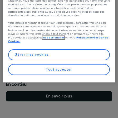
Continuer sans accepter
Agir pour les femmes
Politique des cookies
Accompagne des projets en France et à l’international qui agis
Chez RAJA nous utilisons des cookies avec nos partenaires pour améliorer vo
pour les droits des femmes, et qui s'inscrivent dans l'un ou
expérience sur notre site et notre blog. Cela nous permet de vous proposer de
plusieurs de nos quatre axes d'intervention.
contenus personnalisés adaptés à votre profil et de fonctionnalités
performantes, des publicités au plus près de vos besoins, et de collecter des
données de trafic pour améliorer la qualité de notre site.
Novembre 2026
Vous pouvez consentir et cliquer sur «Tout accepter», paramètrer vos choix ou
«Continuer sans accepter» valant refus, en cliquant sur les boutons de cette
En savoir plus
fenêtre, sauf pour les cookies strictement nécessaires. Vous pouvez changer
d’avis et modifier vos préférences à tout moment en revenant sur notre site.
Plus de détails à propos de
nos partenaires
et notre
Politique de Gestion 
Cookies.
Gérer mes cookies
Fonds d'urgence
Finance rapidement des projets répondant aux besoins
Tout accepter
fondamentaux et immédiats des femmes et des filles en context
crise.