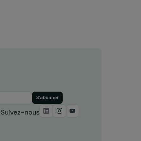
ACTUALITÉS
Elles ont toutes une histoire : 9
s
fondations d’entreprise unies
pour la cause des femmes
4 mars 2016