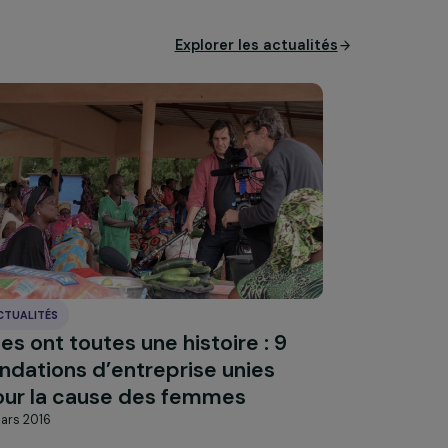
s pour le Dire, Femmes pour Agir
mie des Ruches – La Maison des
e – Planète Enfants &
International – Women’s Worlwide
Explorer les actual