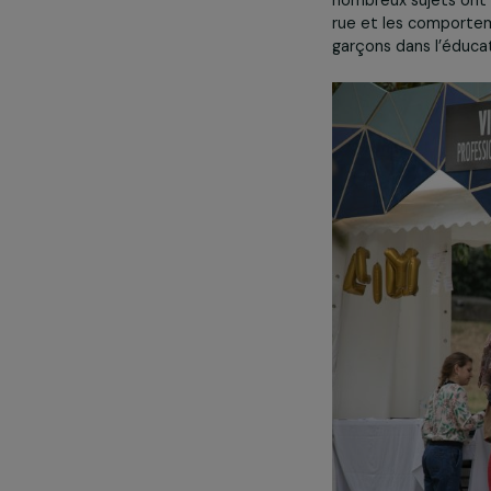
combat contre 
Les quatre jou
nombreux sujet
rue et les comp
garçons dans l