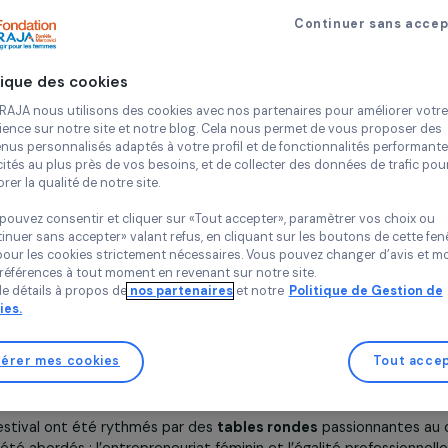
en rencontres.
12 juillet 2017
Continue
in 2017, le premier Festival solidaire Causette s’est déroulé
mmes et aux problématiques
qu’elles rencontrent
Politique des cookies
idien. Le festival s’est ouvert avec une cérémonie
Chez RAJA nous utilisons des cookies avec nos partenaires pour 
Rocher de Palmer (Cenon), à laquelle ont participé
expérience sur notre site et notre blog. Cela nous permet de vou
in David, Maire de Cenon, Sophie Buffeteau,
contenus personnalisés adaptés à votre profil et de fonctionnali
onale aux Droits des Femmes de la Nouvelle-
publicités au plus près de vos besoins, et de collecter des donnée
Aquitaine, Marie-Laure
améliorer la qualité de notre site.
Hubert-Nasser,
Vous pouvez consentir et cliquer sur «Tout accepter», paramètrer
Directrice de la
«Continuer sans accepter» valant refus, en cliquant sur les bouton
Communication à la
sauf pour les cookies strictement nécessaires. Vous pouvez chang
Mairie de Bordeaux,
vos préférences à tout moment en revenant sur notre site.
Grégory Lassus-Debat, fondat
Plus de détails à propos de
nos partenaires
et notre
Politique 
Danièle Kapel-Marcovici
, Pr
Cookies.
Danièle Marcovici et égaleme
rappelé dans son discours que