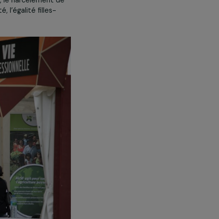
Tout accepter
mocratiques en un siècle, le
onnantes au cours desquelles de
rofessionnelle, le harcèlement de
s à la santé, l’égalité filles-