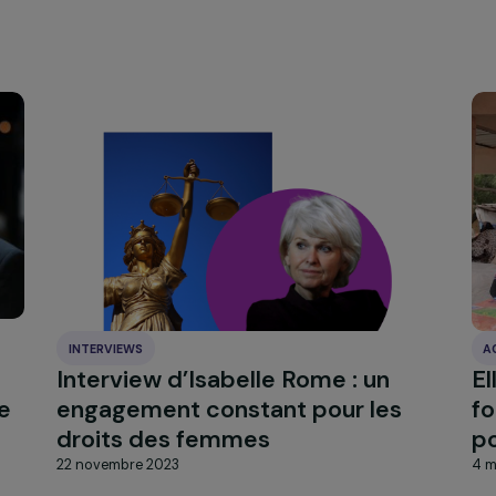
ik International – Empow’Her – En avant toute(s) – Femme
SDF – Fleurs de Cocagne – Habiter au quotidien – L’Acadé
Les Etablissements Bollec – Lysistrata –Médecins du Mond
ment – Planning Familial du Pas-de-Calais – SAMUSOCIAL 
rmé-Bècherat – Photographe
és