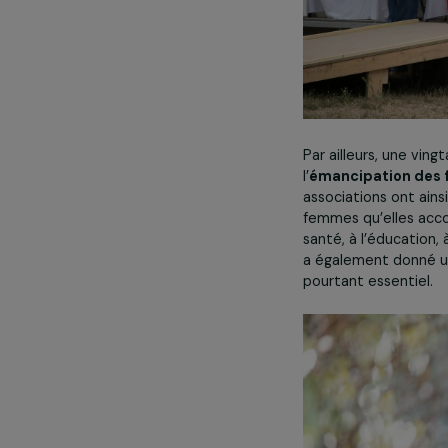
Par ailleurs, un
l’
émancipatio
associations on
femmes qu’elle
santé, à l’éduc
a également do