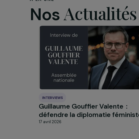
AVSF – Bat
– Femmes 
femmes – 
Développe
Web
©Constant Fo
À LA UNE
Actualit
Nos