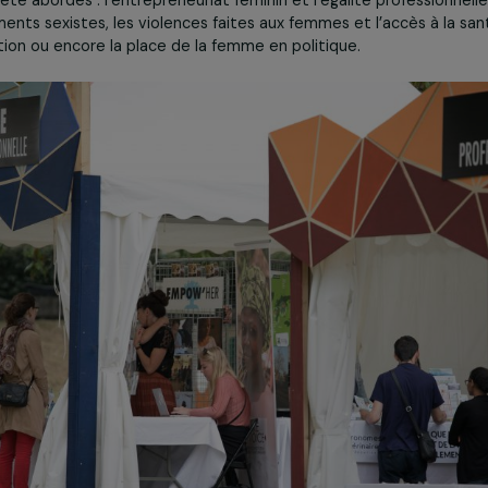
Gérer mes cookies
progressé dans les sociétés dé
les inégalités reste une exigence de tous les instants ».
rs de festival ont été rythmés par des
tables rondes
passi
s ont été abordés : l’entrepreneuriat féminin et l’égalité p
ortements sexistes, les violences faites aux femmes et l’accè
’éducation ou encore la place de la femme en politique.