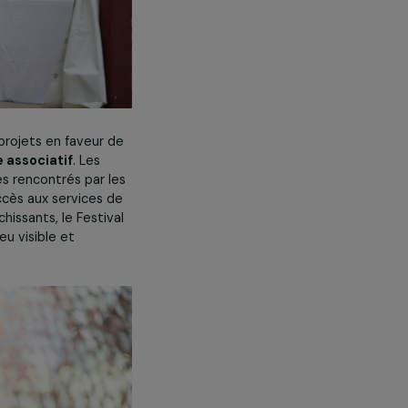
menant des projets en faveur de
dans un
village associatif
. Les
té des problèmes rencontrés par les
fficultés d’accès aux services de
échanges enrichissants, le Festival
 un travail peu visible et