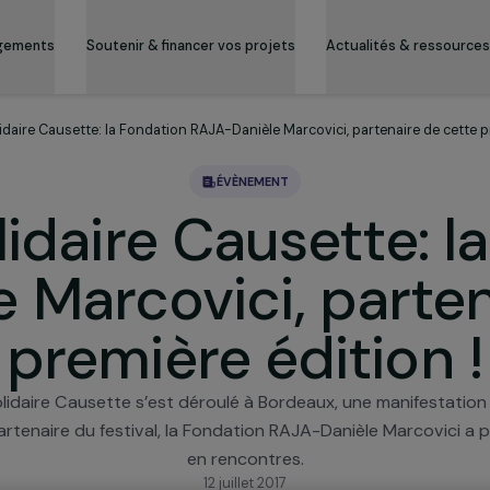
es engagements
Soutenir & financer vos projets
Actualité
tival solidaire Causette: la Fondation RAJA-Danièle Marcovici, parten
ÉVÈNEMENT
solidaire Causett
le Marcovici, pa
première éditi
stival solidaire Causette s’est déroulé à Bordeaux, un
dien. Partenaire du festival, la Fondation RAJA-Danièle 