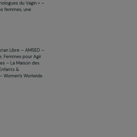
en proposant quatre jours de
ise : le Rocher Palmer à Cenon, Les
chez Alric à Bordeaux. La
ièce « Les Monologues du Vagin » –
 de la cause des femmes, une
CINA – Afghanistan Libre – AMSED –