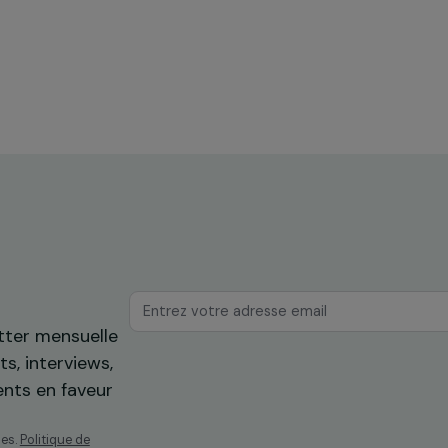
INTERVIEWS
:
Interview d’Isabelle Rome : un
iniste
engagement constant pour le
droits des femmes
22 novembre 2023