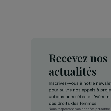
INTERVIEWS
Guillaume Gouffier Valente 
défendre la diplomatie fém
17 avril 2026