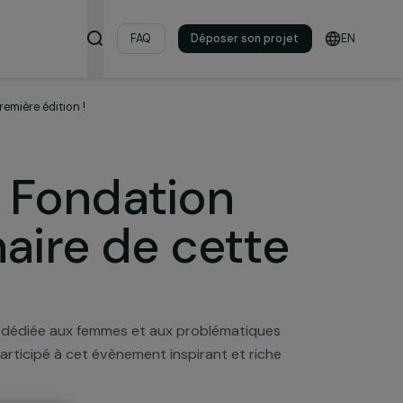
s & ressources
FAQ
Déposer son pro
aire de cette première édition !
e: la Fondation
rtenaire de cett
on !
e manifestation dédiée aux femmes et aux problématiques
Marcovici a participé à cet évènement inspirant et riche