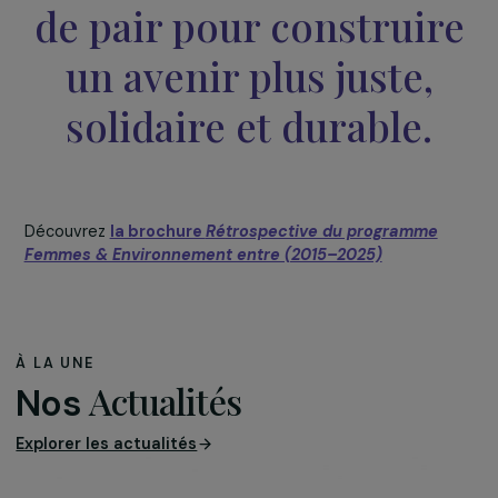
Photographie d’un projet de l’association GRET, réalisée par
l’artiste Floriane de Lassée.
Une exposition photographique de
Floriane de Lassé
était également présente. Menée en partenariat avec l
Biennale Photoclimat
, l’exposition propose une série d
portraits réalisés en Asie et en Amérique latine auprès 
six associations accompagnées par le programme Fem
& Environnement de la Fondation RAJA-Danièle Marcovic
Gret
,
CARE France
,
Mékong Enfants des
Rizières
,
Ishpingo
,
Projeter Sans Frontières
et
Wome
Engage for a Common Future France
(WECF France).
Cette soirée anniversaire a été bien plus qu’une
célébration : elle a incarné la
force du collectif
et une
conviction essentielle de la Fondation RAJA-Danièle