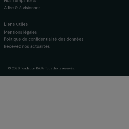
S'abonner
Suivez-nous
Fondation RAJA–Danièle Marcovici
16, rue de l’étang, Paris Nord 2
95 977 Roissy CDG Cedex
fondation@raja.fr