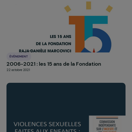
Marcovici :
L’émancipation des
femmes et la
préservation de
l’environnement vont
de pair pour construir
un avenir plus juste,
solidaire et durable.