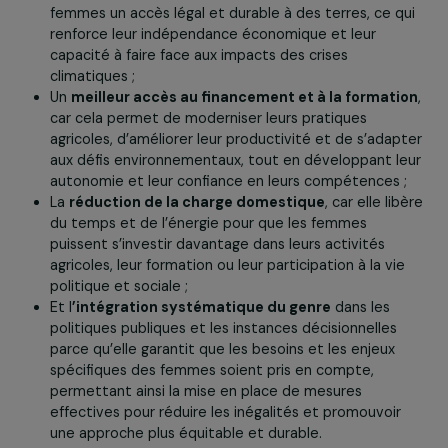
accès nettement réduit au foncier et aux terres, souve
situées dans des zones plus vulnérables telles que les
zones inondables. Elles bénéficient également de
ressources et d’outils agricoles limités, ce qui les expos
davantage aux effets du changement climatique, faisan
d’elles
les premières victimes des catastrophes
naturelles
. Ces disparités renforcent leur
vulnérabilité
économique et sociale
face aux crises
environnementales, rendant
l’adaptation
et la
protection
de leurs moyens de subsistance plus difficile
Si des efforts notables en matière de
visibilité des
femmes dans l’agriculture
ont été salués, les
intervenantes ont tout de même insisté sur
le manque
crucial de représentation
des femmes dans les instan
décisionnelles liées à l’agriculture et à l’environnement,
qui limite leur capacité à influer sur les politiques et les
pratiques agricoles.