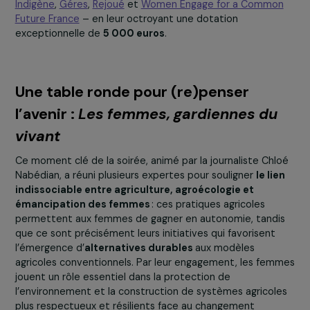
Parmi les associations en lice, c’est l’
Association
Humanitaire pour l’Afrique (AHPA)
qui a remporté les
Tout accepte
suffrages du public.
Monique Gilliot
,
trésorière et cheffe de projet au sein 
l’association a reçu le prix ainsi qu’une dotation de
10 0
€
,
destinée à soutenir la
formation
de femmes
productrices de sel au Bénin
à des techniques solair
plus durables et respectueuses de l’environnement
.
Ce prix a eu le privilège d’être remis par
Delphine O,
ambassadrice et Secrétaire générale du Forum Générat
Égalité au Ministère de l’Europe et des Affaires Étrangèr
Danièle Marcovici a également salué l’engagement des
quatre autres associations en lice pour les prix –
En Ter
Indigène
,
Géres
,
Rejoué
et
Women Engage for a Commo
Future France
– en leur octroyant une dotation
exceptionnelle de
5 000 euros
.