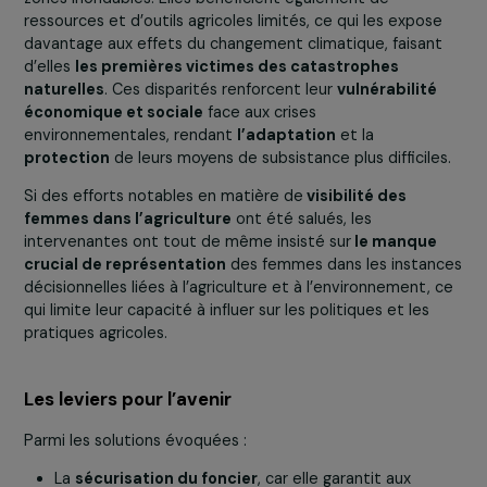
Ghislaine Tandonnet Guiran, Valérie Lazennec, Audrey Boullot, Céc
Duflot, et Chloé Nabédian lors de la table ronde.
Les prises de paroles étaient assurées par :
Cécile Duflot
, Directrice générale d’Oxfam France
Audrey Boullot
, Directrice des Programmes et du
Développement de SOL
Valérie Lazennec
, Référente Genre à la Fédération
Nationale d’Agriculture Biologique (FNAB)
Ghislaine Tandonnet Guiran
, Responsable Senior
chez Ramboll France
Les constats partagés
Les intervenantes ont rappelé que, du fait des
inégalit
structurelles
liées au genre, les femmes paysannes ont