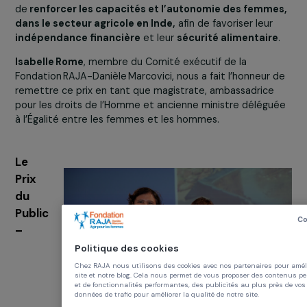
Ce prix a été décerné par les ambassadrices et
ambassadeurs de la Fondation RAJA-Danièle Marcovici 
sein du Groupe RAJA. Des collaborateurs et collaboratri
engagés dont le rôle consiste à faire vivre les activités 
la Fondation dans les 27 sociétés du Groupe, réparties s
19 pays à travers toute l’Europe.
Benjamine Oberoi
, fondatrice et coprésidente d’Object
France Inde, était présente pour recevoir le prix ainsi
qu’une dotation de
10 000 €
.
Cette dotation permett
de
renforcer les capacités et l’autonomie des femm
dans le secteur agricole en Inde,
afin de favoriser leur
indépendance financière
et leur
sécurité alimentair
Isabelle Rome
, membre du Comité exécutif de la
Fondation RAJA-Danièle Marcovici, nous a fait l’honneur 
remettre ce prix en tant que magistrate, ambassadrice
pour les droits de l’Homme et ancienne ministre délégu
à l’Égalité entre les femmes et les hommes.