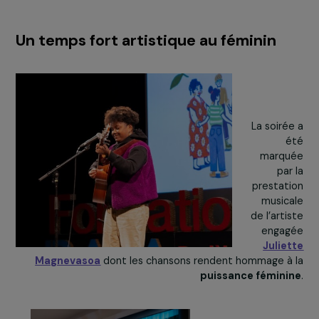
Les leviers pour l’avenir
Parmi les solutions évoquées :
La
sécurisation du foncier
, car elle garantit aux
femmes un accès légal et durable à des terres, ce q
renforce leur indépendance économique et leur
capacité à faire face aux impacts des crises
climatiques ;
Un
meilleur accès au financement et à la format
car cela permet de moderniser leurs pratiques
agricoles, d’améliorer leur productivité et de s’adap
aux défis environnementaux, tout en développant l
autonomie et leur confiance en leurs compétences 
La
réduction de la charge domestique
, car elle li
du temps et de l’énergie pour que les femmes
puissent s’investir davantage dans leurs activités
agricoles, leur formation ou leur participation à la vi
politique et sociale ;
Et l
’
intégration systématique du genre
dans les