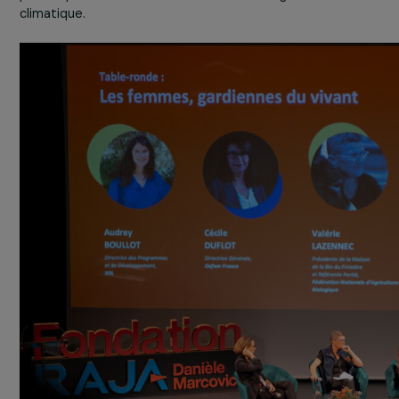
Une table ronde pour (re)penser
l’avenir :
Les femmes, gardiennes du
vivant
Ce moment clé de la soirée, animé par la journaliste Chl
Nabédian, a réuni plusieurs expertes pour souligner
le li
indissociable entre agriculture, agroécologie et
émancipation des femmes
: ces pratiques agricoles
permettent aux femmes de gagner en autonomie, tand
que ce sont précisément leurs initiatives qui favorisent
l’émergence d’
alternatives durables
aux modèles
agricoles conventionnels. Par leur engagement, les fe
jouent un rôle essentiel dans la protection de
l’environnement et la construction de systèmes agricol
plus respectueux et résilients face au changement
climatique.