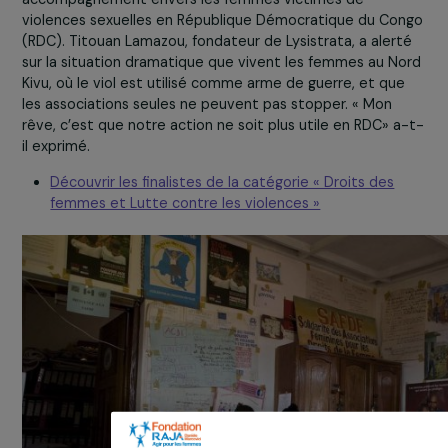
Catégorie « Droits des femmes et Lutte contre les
violences»
Le Prix a été remis à l’
Association Lysistrata
, pour son
accompagnement envers les femmes victimes de
violences sexuelles en République Démocratique du Co
(RDC). Titouan Lamazou, fondateur de Lysistrata, a aler
sur la situation dramatique que vivent les femmes au N
Kivu, où le viol est utilisé comme arme de guerre, et qu
les associations seules ne peuvent pas stopper. « Mon
rêve, c’est que notre action ne soit plus utile en RDC» 
il exprimé.
Découvrir les finalistes de la catégorie « Droits des
femmes et Lutte contre les violences »