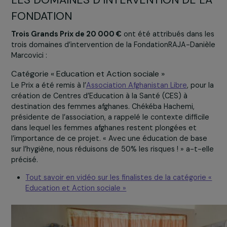
du Groupe RAJA et personnalités qualifiées).
TROIS GRANDS PRIX DÉCERNÉS DANS
LES DOMAINES D’INTERVENTION DE 
FONDATION
Trois Grands Prix de 20 000 €
ont été attribués dans 
trois domaines d’intervention de la FondationRAJA-Dan
Marcovici :
Catégorie « Education et Action sociale »
Le Prix a été remis à l’
Association Afghanistan Libre
, pou
création de Centres d’Education à la Santé (CES) à
destination des femmes afghanes. Chékéba Hachemi,
présidente de l’association, a rappelé le contexte diffici
dans lequel les femmes afghanes restent plongées et
l’importance de ce projet. « Avec une éducation de bas
sur l’hygiène, nous réduisons de 50% les risques ! » a-t-e