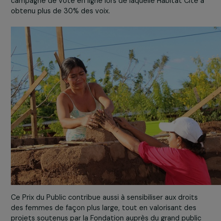
LE PREMIER PRIX DU PUBLIC
Organisé pour la première fois, un
Prix du public
de
10
000€
a été remis à l’association
Habitat Cité
et à son
programme de formation à la construction en terre cru
destination des femmes du bidonville de Pantanal au
Nicaragua. Une belle récompense qui conclut une