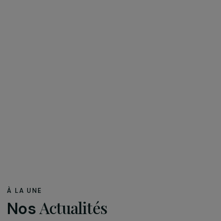
des femmes de façon plus large, tout en valorisant des
projets soutenus par la Fondation auprès du grand publi
et de différents réseaux
issus du secteur associatif, du mécénat, des clients et
fournisseurs RAJA mais aussi des collaborateurs de
l’entreprise. Près de 8500 personnes ont participé au
vote !
En savoir plus sur les 10 ans de la Fondation RAJA – Dani
Marcovici