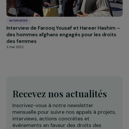
3 juillet 2018
ÉVÈNEMENT
Women Deliver : le side-event organisé par la
Fondation RAJA-Danièle Marcovici et l’Institu
du Genre en Géopolitique
7 juillet 2023