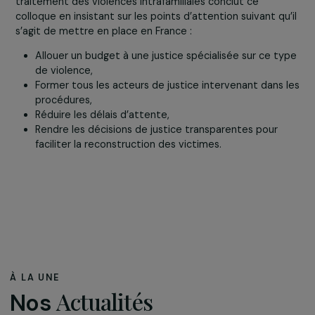
les enfants à être exposés au parent violent…
Afin de mettre en perspective la justice spécialisée de
l’Espagne avec la situation de la France,
Eric Maurel
,
procureur général de la cour d’appel de Basse Terre
évoque des manques dans la justice française qui
empêchent d’améliorer la prise en charge des violences
conjugales et intrafamiliales : sous-effectif de magistrat
de greffiers, peu de salles d’audience et de formation d
personnel de police et des avocats, insuffisance
budgétaire… Il souligne parallèlement la capacité des
juridictions à évoluer rapidement face aux demandes de
société civile et voit dans la numérisation un moyen pou
fluidifier les décisions de justice.
Conclusion
Dominique Vérien
, sénatrice de l’Yonne, vice-présiden
de la délégation aux droits des femmes et à l’égalité de