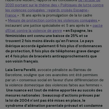
suffisamment élevés dévoilent l’impérativité d’une
prise en charge des violences faites aux femmes par
l’Etat.
Margaux Soares
, travailleuse sociale et référente jurid
pour l’association LEA Solidarités Femmes, rapporte
d’autres témoignages qui
condamnent l’impuissance
des institutions face aux violences conjugales et
intrafamiliales : juridictions civiles, juridictions péna
Aide Sociale à l’Enfance…
Le système met en danger 
condamne encore davantage les victimes.
Spécialisation de la justice : regards croisés sur le modè
espagnol et perspectives
Iman Karzabi
, chargée de mission pour l’Observatoire
régional des Violences faites aux femmes du Centre
Hubertine Auclert, rapporte les conclusions
de l’étude 
2020 portant sur le thème des « Politiques de lutte co
les violences conjugales : regards croisés Espagne-