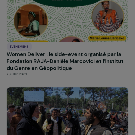
À LA UNE
Actualités
Nos
Explorer les actualités
ACTUALITÉS
Visite du camp de réfugié.e.s de Moria sur l’îl
de Lesbos en Grèce