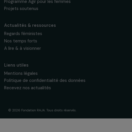
Fondation RAJA–Danièle Marcovici
16, rue de l’étang, Paris Nord 2
95 977 Roissy CDG Cedex
fondation@raja.fr