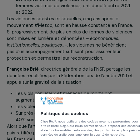
Sophie Pouget
, Déléguée générale de la Fondation RA
Danièle Marcovici, rejoint le constat de la Bâtonnière du
Barreau de Paris et énonce les données suivantes :
1 femme sur 2 déclare avoir déjà subi des violences
sexuelles
94 000 femmes sont victimes de viol chaque anné
soit près d’1 femme toutes les 7 minutes
Les appels du 3919, ligne nationale d’écoute pour le
femmes victimes de violences, ont doublé entre 20
et 2022
Les violences sexistes et sexuelles, cinq ans après le
mouvement #Metoo, sont en hausse constante en Fran
Si progressivement de plus en plus de formes de violen
sont mises en lumière et dénoncées
– économiques,
institutionnelles, politiques…
-, les victimes ne bénéficien
pas d’un accompagnement suffisant pour assurer leur
protection et permettre leur reconstruction.
Françoise Brié
, directrice générale de la FNSF, partage 