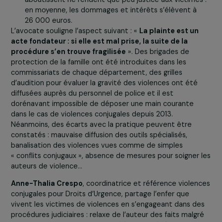
Afin de faire un état des lieux de la chaîne judiciaire et 
comprendre la spécificité des violences faites aux fem
Zoë Royaux
, avocate au Barreau de Paris, évoque les fai
du système de justice français :
1/3 des femmes tuées par leur conjoint ou ex-conjo
avait signalé des faits de violence,
Si depuis 2019, le téléphone grave danger et le
bracelet antirapprochement peuvent être donnés 
victimes par le procureur de la République afin
d’assurer leur protection, l’accès effectif à ce dispos
est très limité,
Souvent classées sans suite, les affaires qui
aboutissent ne rendent que peu justice aux victime
en moyenne, les dommages et intérêts s’élèvent à
26 000 euros.
L’avocate souligne l’aspect suivant : «
La plainte est un
acte fondateur : si elle est mal prise, la suite de la
procédure s’en trouve fragilisée
». Des brigades de
protection de la famille ont été introduites dans les