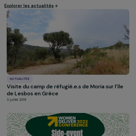
chances entre les hommes et les femmes et chargée d
mission temporaire auprès du Garde des Sceaux sur le
traitement des violences intrafamiliales conclut ce
colloque en insistant sur les points d’attention suivant qu
s’agit de mettre en place en France :
Allouer un budget à une justice spécialisée sur ce t
de violence,
Former tous les acteurs de justice intervenant dans
procédures,
Réduire les délais d’attente,
Rendre les décisions de justice transparentes pour
faciliter la reconstruction des victimes.