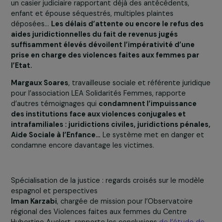
commissariats de chaque département, des grilles
d’audition pour évaluer la gravité des violences ont été
diffusées auprès du personnel de police et il est
dorénavant impossible de déposer une main courante
dans le cas de violences conjugales depuis 2013.
Néanmoins, des écarts avec la pratique peuvent être
constatés : mauvaise diffusion des outils spécialisés,
banalisation des violences vues comme de simples
« conflits conjugaux », absence de mesures pour soigner
auteurs de violence…
Anne-Thalia Crespo
, coordinatrice et référence viole
conjugales pour Droits d’Urgence, partage l’enfer que
vivent les victimes de violences en s’engageant dans d
procédures judiciaires : relaxe de l’auteur des faits malg
un casier judiciaire rapportant déjà des antécédents,
enfant et épouse séquestrés, multiples plaintes
déposées…
Les délais d’attente ou encore le refus d
aides juridictionnelles du fait de revenus jugés