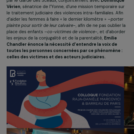
186 000 personnes sont victimes de violences
conjugales.
Face à ces chiffres alarmants,
Emilie Chandler
, député
de la première circonscription du Val d’Oise, a été char
par le Garde des Sceaux, conjointement avec
Dominiq
Vérien
, sénatrice de l’Yonne, d’une mission temporaire s
le traitement judiciaire des violences intra-familiales. Af
d’aider les femmes à faire « le dernier kilomètre » –
port
plainte pour sortir de leur calvaire
-, afin de ne pas oublier
place des enfants –
co-victimes de violence
-, et d’abor
les enjeux de la conjugalité et de la parentalité,
Emilie
Chandler énonce la nécessité d’entendre la voix de
toutes les personnes concernées par ce phénomène 
celles des victimes et des acteurs judiciaires.