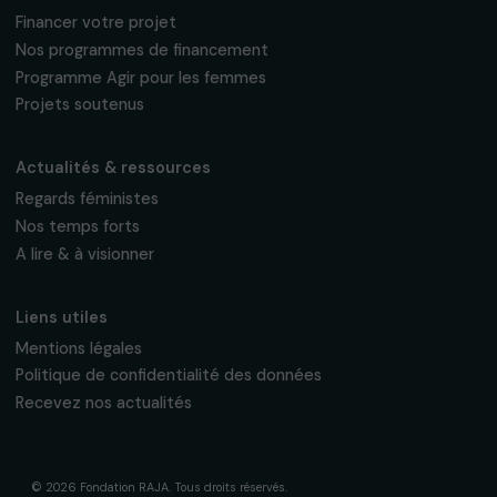
Suivez-nous
Fondation RAJA–Danièle Marcovici
16, rue de l’étang, Paris Nord 2
95 977 Roissy CDG Cedex
fondation@raja.fr