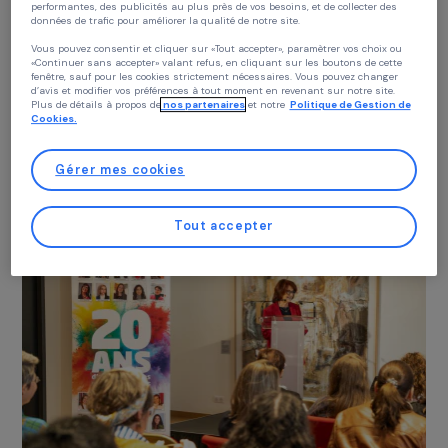
Continuer sans accepter
Politique des cookies
Chez RAJA nous utilisons des cookies avec nos partenaires pour améliorer vo
expérience sur notre site et notre blog. Cela nous permet de vous proposer de
contenus personnalisés adaptés à votre profil et de fonctionnalités
performantes, des publicités au plus près de vos besoins, et de collecter des
données de trafic pour améliorer la qualité de notre site.
Vous pouvez consentir et cliquer sur «Tout accepter», paramètrer vos choix ou
«Continuer sans accepter» valant refus, en cliquant sur les boutons de cette
fenêtre, sauf pour les cookies strictement nécessaires. Vous pouvez changer
d’avis et modifier vos préférences à tout moment en revenant sur notre site.
Plus de détails à propos de
nos partenaires
et notre
Politique de Gestion 
Cookies.
FÉMINISMES
Guillaume Gouffier Valente : défendre la
Gérer mes cookies
diplomatie féministe
17 avril 2026
Tout accepter