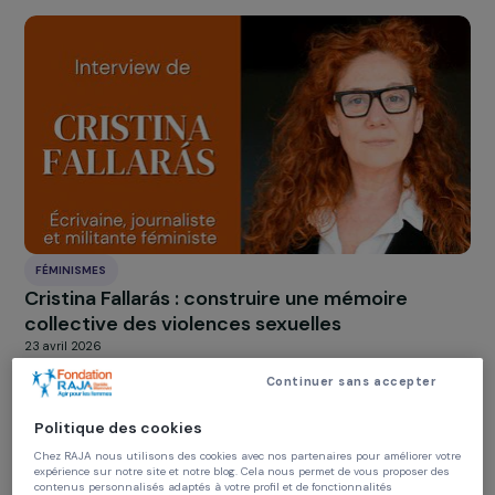
pour mieux défendre les droits des femmes 
des personnes LGBT
15 juin 2026
FÉMINISMES
Cristina Fallarás : construire une mémoire
collective des violences sexuelles
23 avril 2026