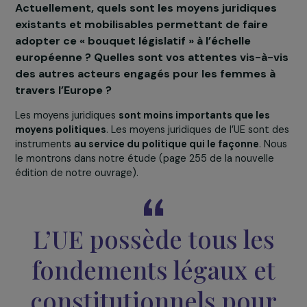
2023 et avons organisé un grand colloque européen à
Nantes en décembre 2023. Depuis, nous nous efforçon
porter cette idée
dans les débats de la campagne
électorale pour les élections européennes de juin 2
Les listes de
Raphaël Glucksmann
,
Manon Aubry, Valé
Hayer, Léon Deffontaines et Marie Toussaint
ont à
nouveau inscrit cette clause dans leur programme.
Début mai, nous avons interpellé France Télévisions, pou
organiser un débat où toutes les têtes de listes
s’exprimeraient sur ce qu’elles défendront au Parlemen
européen en matière de
droits des femmes et
personnes LGBTQI
.
C’est essentiel que nous sachion
ce que les partis d’extrême-droite, crédité d’une lar
victoire, ont à dire sur ces questions.
Actuellement, quels sont les moyens juridique
existants et mobilisables permettant de faire