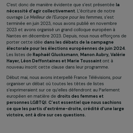
inégalités
entre les femmes et les hommes,
s’ajouten
des inégalités
entre les citoyennes de l’Union
européenne, d’un pays à l’autre, les inégalités
entre 
citoyennes européennes et celles qui sont discrimin
pour diverses raisons
ou encore
entre elles et les
femmes
migrantes dans l’UE
. Or, si certains pays offre
des lois et droits avancés aux femmes et que cela
fonctionne, cela doit pouvoir marcher dans les autres pa
Nous avons aussi vu à quel point les associations
demandaient que se développe une vraie solidarité
européenne pour donner du sens à leur entrée, à leur
participation à cette UE, avec une vraie aspiration à
prendre le meilleur des autres pays pour le défendre da
les leurs.
C’est donc de manière évidente que s’est présentée
la
nécessité d’agir collectivement
. L’écriture de notre
ouvrage
Le Meilleur de l’Europe pour les femmes
, s’est
terminée en juin 2023, nous avons publié en novembre