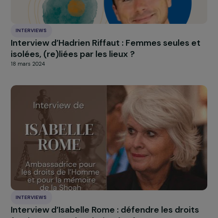
Simone et Gisèle, nou
faisaient confiance po
continuer le combat.
Nous devons, pour elles, mais aussi pour les générations
actuelles et futures,
nous élever à la hauteur du cour
des femmes qui luttent, partout dans le monde, pou
notre dignité et notre force
.
[1]
Rapport EPF “La partie émergée de l’iceberg”