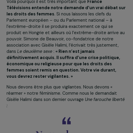
constitue une réponse suffisante pour faire fa
aux mouvements anti-droits déployés à traver
Europe actuellement ?
C’est maintenant que ça se joue,
c’est maintenant qu
les gens peuvent aller voter pour savoir quelle Europ
et quelle France ils veulent
. La montée de l’extrême-
droite est réellement dangereuse, comme on a pu le vo
en Hongrie avec une quasi-interdiction de l’IVG. Il existe
également maintenant
des pratiques barbares
en
Hongrie en Italie qui consistent, pêle-mêle, à faire écou
les battements du cœur du fœtus dont les femmes
veulent avorter, à construire des cimetières de fœtus, 
laisser les asso anti-choix pénétrer dans les cliniques
d’avortement pour empêcher les femmes de mener à
terme leur IVG. Avant de changer de gouvernement grâ
au vote des femmes et des jeunes, la Pologne avait lais
créer des villages anti-LGBTQI et l’arrêt total du suivi d
grossesse pour les femmes, dont certaines mourraient