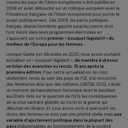
vie politique et l’indépendance économique des femm
clef de voute de leur émancipation. Mais à l’époque, et
c’était visionnaire, elle avait ajouté à son idée trois
revendications de poids :
l’abolition de la peine de mo
la préservation de la planète
et
la paix dans le mond
Quand je suis arrivée à Choisir en 2003, Gisèle m’a parlé
ce projet. Nous nous sommes dit que nous devions y
travailler vraiment au moment
du rejet d’un traité
instituant une Constitution pour l’Europe en 2005
.
Notre première étude comparée des droits des femme
travers les pays de l’Union européenne a été publiée en
2008 et avait débouché sur un colloque européen avec 
Présidence française de l’Union européenne pour porter
projet politiquement. Dès 2009, les partis politiques
français, depuis l’extrême-gauche jusqu’au centre droit
l’ont inscrit dans leurs programmes électoraux en
s’appuyant sur notre
premier « bouquet législatif » du
meilleur de l’Europe pour les femmes
.