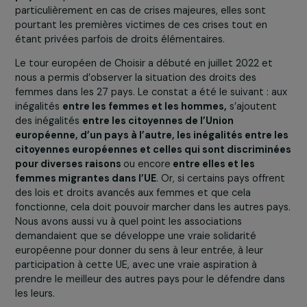
Lorsque Gisèle est décédée en 2020, nous avons souha
actualiser ce « bouquet législatif »,
de manière à dress
un bilan des avancées ou reculs, 15 ans après la
première édition
. Pour cette actualisation, on s’est
réellement rendu au sein des pays de l’UE, à la rencontr
des féministes ainsi que des militants LGBTQI. 2022, c’ét
un moment de basculement historique avec le
backlash
aux États-Unis sur la question de l’IVG, les conséquence
de la crise sanitaire globale du covid et la guerre qui
débutait en Ukraine. Et nous avons senti à quel point le
droits des femmes ne sont pas une priorité réelle mais
variable d’ajustement politique dans la plupart des
pays.
Indispensables au fonctionnement de la société
particulièrement en cas de crises majeures, elles sont
pourtant les premières victimes de ces crises tout en
étant privées parfois de droits élémentaires.
Le tour européen de Choisir a débuté en juillet 2022 et
nous a permis d’observer la situation des droits des
femmes dans les 27 pays. Le constat a été le suivant : 