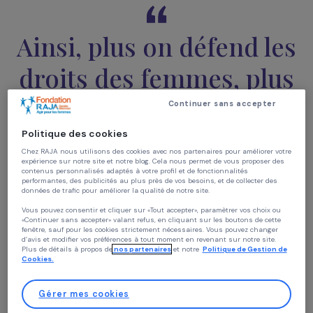
leur conception de la religion,
qui cherchent par tous
moyens à
entraver les droits des femmes et personn
LGBTQI dans le monde
. Dans ce cas-là, les régimes
peuvent devenir illibéraux, entraînant des reculs fémini
et démocratique effrayants.
Ainsi, plus on défend l
droits des femmes, pl
on défend la
Continuer sans accepter
démocratie.
Politique des cookies
Chez RAJA nous utilisons des cookies avec nos partenaires pour améliorer vo
expérience sur notre site et notre blog. Cela nous permet de vous proposer de
contenus personnalisés adaptés à votre profil et de fonctionnalités
performantes, des publicités au plus près de vos besoins, et de collecter des