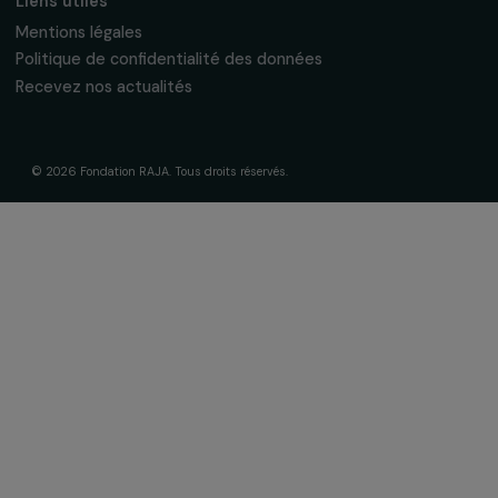
Fondation RAJA–Danièle Marcovici
16, rue de l’étang, Paris Nord 2
95 977 Roissy CDG Cedex
fondation@raja.fr