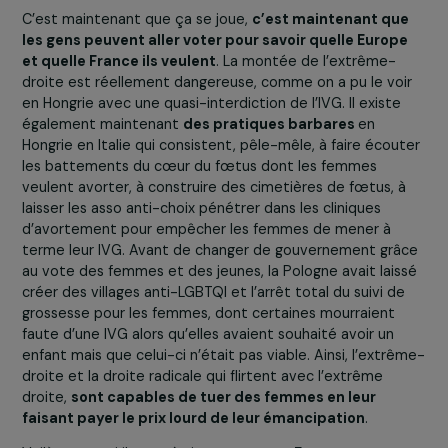
Insoumise
(LFI), des
Écologistes
et du
Parti Socialiste
(PS) ont porté avec toutes les féministes, associations
initiatives plus personnelles, l’entrée de l’IVG dans la
Constitution que nous avons obtenu cette première
mondiale. C’est une grande victoire de la démocratie ! 
démontre qu’en réalité,
c’est l’action militante coupl
l‘action politique qui écrit la loi
!
La loi ne s’écrit pas e
nihilo,
elle doit être l’expression démocratique des
transformations déjà à l’œuvre au sein des peuples
pour se mettre au diapason de ses aspirations
.
Il est donc essentiel de
s’engager
, de
militer
dans les
associations ou les partis politiques, car c’est cet
engagement qui change les choses. Ce sont
l’inaction,
l’attentisme et la résignation contre lesquels il faut
lutter
. Donc il FAUT aller voter aux élections européenne
Et militer est aussi important.
Pensez-vous que cette refonte législative