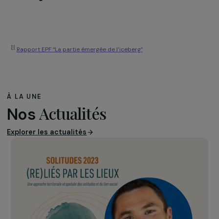
Nous devons être plus que vigilantes. Nous devons «
réarmer » notre féminisme. Comme nous le demandait
Gisèle Halimi dans son dernier ouvrage
Une farouche libe
:
Nous devons
maintenant être
révolutionnaires et n
jamais nous
résigner. Elles deux,