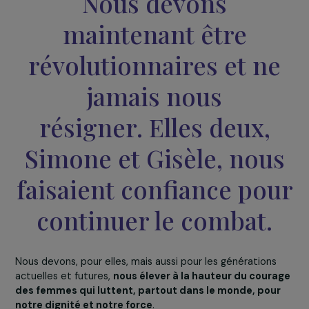
faute d’une IVG alors qu’elles avaient souhaité avoir un
enfant mais que celui-ci n’était pas viable. Ainsi, l’extr
droite et la droite radicale qui flirtent avec l’extrême
droite,
sont capables de tuer des femmes en leur
faisant payer le prix lourd de leur émancipation
.
Voilà pourquoi il est très important que
France
Télévisions entende notre demande d’un vrai débat 
les droits des femmes
. Si nous laissons les clefs du
Parlement européen – ou du Parlement national – à
l’extrême-droite il se produira exactement ce qui se
produit en Hongrie et ailleurs où l’extrême-droite arrive
pouvoir. Simone de Beauvoir, co-fondatrice de notre
association avec Gisèle Halimi, l’écrivait très justement,
dans
Le deuxième sexe
:
« Rien n’est jamais
définitivement acquis. Il suffira d’une crise politique
économique ou religieuse pour que les droits des
femmes soient remis en question. Votre vie durant,
vous devrez rester vigilantes. »