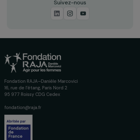
INTERVIEWS
Interview d’Hadrien Riffaut : Femmes seules e
isolées, (re)liées par les lieux ?
18 mars 2024