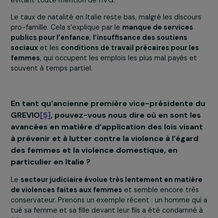
traditionnelle et binaire
. Cela inclut des mesures qui
découragent les séparations et les divorces, même dan
les cas de violences domestiques.
Il y a des fonds du Ministère de l’Education pour
promouvoir la santé sexuelle dans les écoles, liés à la loi
1975 et à la naissance de l’IVG en Italie et des
consultori
(planning familiaux publics).
Cependant,
les causes systémiques de ces violences
sont pas abordées
. En parallèle, les conservateurs
préfèrent promouvoir l’éducation à la fertilité, formant
prioritairement les enseignants sur l’infertilité, tout en
évitant toute mention de l’IVG.
Le taux de natalité en Italie reste bas, malgré les discou
pro-famille. Cela s’explique par le
manque de services
publics pour l’enfance
,
l’insuffisance des soutiens
sociaux
et les
conditions de travail précaires pour le
femmes
, qui occupent les emplois les plus mal payés e