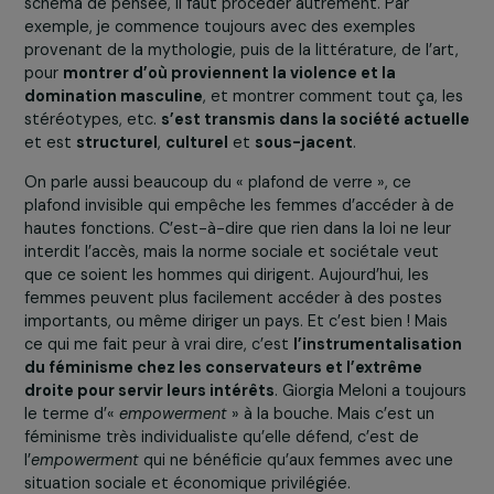
culturel.
Dans une Europe qui voit l’extrême droite et
l’ultraconservatisme gagner du terrain, comm
voyez-vous le futur des droits des femmes et
des filles ? Pensez-vous que des formations
peuvent effectivement faire changer d’avis de
personnes aux idées très conservatrices,
campées sur leurs positions ?
Je pense qu’il est possible d’ouvrir une brèche, oui. Je fa
ces formations même auprès de militaires, et je vois les
transformations. Quand on leur parle d’une certaine
manière, avec pédagogie, ils comprennent. Mais il ne fau
pas les attaquer, ça ne fonctionne pas. Alors oui, nous
avons besoin de personnes qui militent activement pou