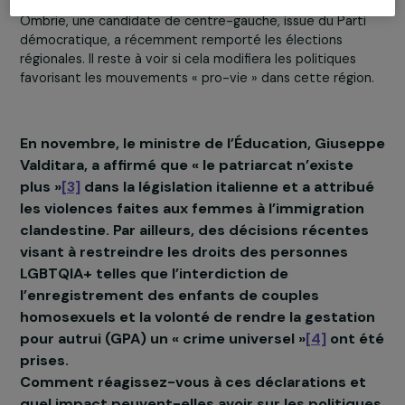
d’avis et modifier vos préférences à tout moment en revenant sur notre site.
sexuels et reproductifs dans tout le pays.
Plus de détails à propos de
nos partenaires
et notre
Politique de Gestion 
Cookies.
Ce qui est particulièrement préoccupant, c’est que
ce
attaques aux droits des femmes ne se limitent pas 
Gérer mes cookies
régions pauvres ou conservatrices du sud
, mais
s’observent également dans des régions moyennement
riches et supposées progressistes, comme l’Ombrie et 
Tout accepter
Marches. Cela alarme encore davantage. À noter tout 
même qu’un changement est peut-être en cours : en
Ombrie, une candidate de centre-gauche, issue du Part
démocratique, a récemment remporté les élections
régionales. Il reste à voir si cela modifiera les politiques
favorisant les mouvements « pro-vie » dans cette régio
En novembre, le ministre de l’Éducation, Giuse
Valditara, a affirmé que « le patriarcat n’existe
plus »
[3]
dans la législation italienne et a attrib