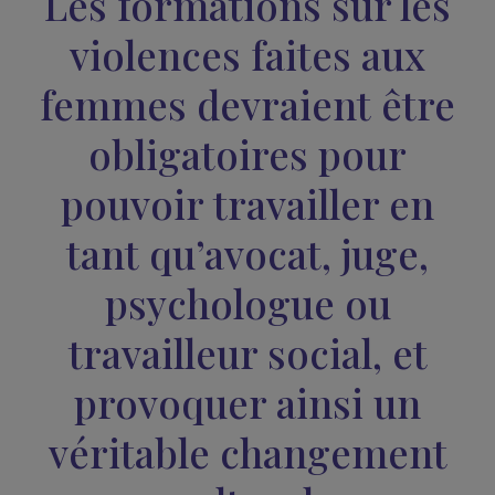
dangereux, car il repose sur des concepts dépassés qui
minimisent la gravité des violences faites aux femmes.
Le vocabulaire employé est aussi très important :
la
justice a encore employé le terme de « conflictualité
et non celui de « violence »
. Cela crée une
inversion d
responsabilités
et placent les femmes en tant que
fautives qui auraient incité l’homme à commettre l’acte
le meurtrier en tant victime accablée par le contexte
familial. Dans un autre cas, un jeune homme qui a tué so
père pour défendre sa mère victime de violences a été
déclaré libre. On observe donc des décisions judiciaires
incohérentes qui reflètent les biais structurels du syst
Les formations sur le