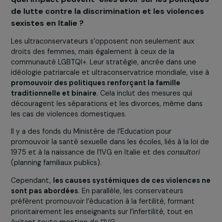
les violences faites aux femmes à l’immigration
clandestine. Par ailleurs, des décisions récente
visant à restreindre les droits des personnes
LGBTQIA+ telles que l’interdiction de
l’enregistrement des enfants de couples
homosexuels et la volonté de rendre la gestati
pour autrui (GPA) un « crime universel »
[4]
ont 
prises.
Comment réagissez-vous à ces déclarations e
quel impact peuvent-elles avoir sur les politiq
de lutte contre la discrimination et les violenc
sexistes en Italie ?
Les ultraconservateurs s’opposent non seulement aux
droits des femmes, mais également à ceux de la
communauté LGBTQI+. Leur stratégie, ancrée dans une
idéologie patriarcale et ultraconservatrice mondiale, vis
promouvoir des politiques renforçant la famille