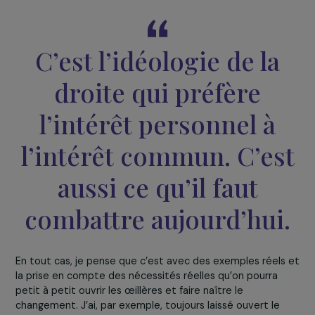
montrer que ce sont des sujets qui importent à la
population, mais pour les personnes qui ont un autre
schéma de pensée, il faut procéder autrement. Par
exemple, je commence toujours avec des exemples
provenant de la mythologie, puis de la littérature, de l’ar
pour
montrer d’où proviennent la violence et la
domination masculine
, et montrer comment tout ça, 
stéréotypes, etc.
s’est transmis dans la société actu
et est
structurel
,
culturel
et
sous-jacent
.
On parle aussi beaucoup du « plafond de verre », ce
plafond invisible qui empêche les femmes d’accéder à 
hautes fonctions. C’est-à-dire que rien dans la loi ne leu
interdit l’accès, mais la norme sociale et sociétale veut
que ce soient les hommes qui dirigent. Aujourd’hui, les
femmes peuvent plus facilement accéder à des postes
importants, ou même diriger un pays. Et c’est bien ! Mai
ce qui me fait peur à vrai dire, c’est
l’instrumentalisat
du féminisme chez les conservateurs et l’extrême
droite pour servir leurs intérêts
. Giorgia Meloni a touj