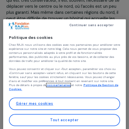
Il est certes possible, et légal, de pratiquer une
interruption volontaire de grossesse (IVG) en Italie mais
bien que les hôpitaux offrent ce service,
les médecins
peuvent refuser de le faire
. Selon la région d’où vous
venez, le droit à l’avortement est plus ou moins respect
Par exemple, pour les femmes vivant dans le sud de l’Ital
qui est très conservateur, il est souvent nécessaire de 
déplacer vers le centre ou le nord, où l’accès est un pe
plus garanti. Mais même dans certaines régions du nord, 
peut être difficile de trouver un hôpital qui accueille les
demandes d’IVG. Cela ne devrait pas être une loterie !
Continuer sans accepter
Ce qu’il faut comprendre, c’est que le système de sant
Politique des cookies
publique, qui comprend les hôpitaux et les centres de
Chez RAJA nous utilisons des cookies avec nos partenaires pour améliorer vo
santé sexuelle et reproductive (
consultori
), est géré au
expérience sur notre site et notre blog. Cela nous permet de vous proposer de
niveau régional, et non municipal. Dans certaines régions
contenus personnalisés adaptés à votre profil et de fonctionnalités
performantes, des publicités au plus près de vos besoins, et de collecter des
comme l’Ombrie et les Marches, des gouvernements
données de trafic pour améliorer la qualité de notre site.
conservateurs, souvent liés à La Lega, ont
facilité l’ent
Vous pouvez consentir et cliquer sur «Tout accepter», paramètrer vos choix ou
de militants « pro-vie » dans les plannings familiaux
.
«Continuer sans accepter» valant refus, en cliquant sur les boutons de cette
symbole fort met en lumière une menace pour les droit
fenêtre, sauf pour les cookies strictement nécessaires. Vous pouvez changer