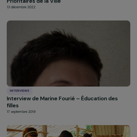
ai été privée pendant 20 ans. Il s’agit d’un réel
privilège
car dans certains pays, aujourd’hui encore, les gens
risquent la prison pour avoir exprimé leurs opinions.
J’aimerais enfin rajouter que beaucoup de jeunes très
engagés sont aujourd’hui découragés par l’évolution du
contexte actuel ; mais n
ous avons le pouvoir de donne
notre avis et de boycotter ce qui est néfaste pour la
nature, pour notre société, pour notre corps et pour
nous
.
À LA UNE
Actualités
Nos
Explorer les actualités