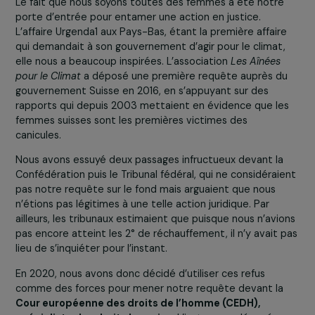
suisse
, estimant que
son inaction face au
réchauffement climatique menace notre santé et vi
nos droits fondamentaux
.
Le fait que nous soyons toutes des femmes a été notr
porte d’entrée pour entamer une action en justice.
L’affaire Urgenda1 aux Pays-Bas, étant la première affair
qui demandait à son gouvernement d’agir pour le climat
elle nous a beaucoup inspirées. L’association
Les Aînées
pour le Climat
a déposé une première requête auprès d
gouvernement Suisse en 2016, en s’appuyant sur des
rapports qui depuis 2003 mettaient en évidence que l
femmes suisses sont les premières victimes des
canicules.
Nous avons essuyé deux passages infructueux devant la
Confédération puis le Tribunal fédéral, qui ne considérai
pas notre requête sur le fond mais arguaient que nous
n’étions pas légitimes à une telle action juridique. Par
ailleurs, les tribunaux estimaient que puisque nous n’avi