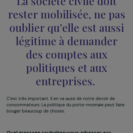
sont pas aux normes thermiques.
La question du budget est aussi centrale dans ces
discussions. Et nous remarquons également que des
menaces telles que l’idée de revenir sur le nucléaire ne
sont jamais très loin de nous. Face à cet état des chose
de plus en plus d’initiatives citoyennes sont déposées
auprès du Parlement pour des financements responsab
et durables. La question de la
responsabilité des
entreprises et multinationales
fait aussi partie des
nouvelles initiatives déposées.
Face aux défis liés au changement climatique,
quels leviers d’action restent encore à mobilis
pour renforcer la responsabilité des États et d
entreprises ?
Les initiatives populaires sont des leviers d’action