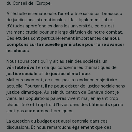
place. Elle a néanmoins repris tous les objectifs du pays
matière de justice climatique et a mis en évidence que
ces objectifs qui étaient fixés à 2025 n’étaient pas
atteints.
La Cour a souligné que si d’ici 2030, il n’y avait pas
d’actions concrètes pour ce qui est des chauffages, de
transports, et autres domaines clés, les jeunes en subir
les conséquences. Il y a une approche très
intergénérationnelle
de la question.
La condamnation de la Suisse pourrait-elle avoi
un impact à l’échelle européenne, voire
internationale. Comment analysez-vous cette
dynamique ? Assiste-t-on à un réveil de
consciences en ce qui concerne les questions 
justice climatique et sociale ?