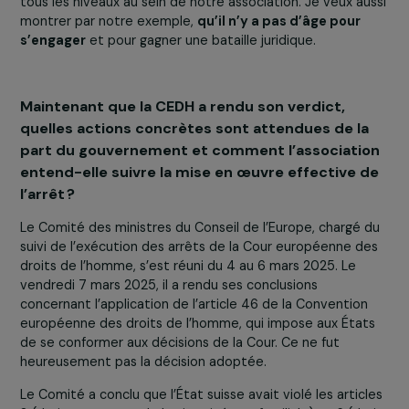
Elles sont d’autant plus atteintes dans les pays du Sud 
leurs activités et leur vie s’en trouvent très bouleversé
(étant les premières à s’occuper de l’agriculture, des
enfants, des provisions en eau et en bois…) alors que
c
sont elles qui produisent pourtant le moins
d’émissions
. C’est ce paradoxe que nous avons mis en
évidence. Nous sommes devenues un modèle dans la lu
pour la justice climatique.
A présent, nous sommes plus de 3 000 femmes membr
Nous sommes toutes issues de parcours militants pour 
droits, notre parcours à toutes a été pavé d’inégalités.
Nous avons un véritable engagement qui se retrouve à
tous les niveaux au sein de notre association. Je veux au
montrer par notre exemple,
qu’il n’y a pas d’âge pour
s’engager
et pour gagner une bataille juridique.