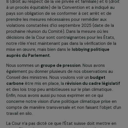
Maintenant que la CEDH a rendu son verdict,
quelles actions concrètes sont attendues de l
part du gouvernement et comment l’associati
entend-elle suivre la mise en œuvre effective 
l’arrêt ?
Le Comité des ministres du Conseil de l’Europe, chargé 
suivi de l’exécution des arrêts de la Cour européenne d
droits de l’homme, s’est réuni du 4 au 6 mars 2025. Le
vendredi 7 mars 2025, il a rendu ses conclusions
concernant l’application de l’article 46 de la Convention
européenne des droits de l’homme, qui impose aux Éta
de se conformer aux décisions de la Cour. Ce ne fut
heureusement pas la décision adoptée.
Le Comité a conclu que l’État suisse avait violé les artic
8 (droit au respect de la vie privée et familiale) et 6 (dr
à un procès équitable) de la Convention et a indiqué au