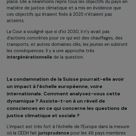
pays son obligation de se conformer à cet arrêt et de
prendre les mesures nécessaires pour remédier aux
violations constatées d’ici septembre 2025 (date de la
prochaine réunion du Comité). Dans la mesure où les
décisions de la Cour sont contraignantes pour les États,
notre rôle n’est maintenant pas dans la vérification de l
mise en œuvre, mais bien dans le
lobbying politique
auprès du Parlement
.
Nous sommes un
groupe de pression
. Nous avons
également pu donner plusieurs de nos observations au
Conseil des ministres. Nous voulons voir un
budget
carbone
être mis en place, la
révision du cadre législa
et des lois trop peu ambitieuses sur le plan climatique.
Enfin, nous avons aussi pu nous exprimer en ce qui
concerne notre vision d’une politique climatique prise e
compte de manière transversale et non faisant l’objet d
travail en silo.
La Cour n’a pas dicté ce que l’État suisse doit mettre e