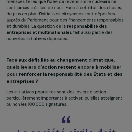
L’impact est très fort à l’échelle de l’Europe dans la me
où la CEDH fait
jurisprudence
pour les 46 pays membr
du Conseil de l’Europe.
À l’échelle internationale, l’arrêt a été salué par beauco
de juridictions internationales. Il fait également l’objet
d’études approfondies dans les universités, ce qui est
vraiment crucial pour une large diffusion de notre comba
Ces études sont particulièrement importantes car
nou
comptons sur la nouvelle génération pour faire avan
les choses
.
Nous souhaitons qu’il y ait au sein des sociétés, un
véritable éveil
en ce qui concerne les thématiques de
justice sociale
et de
justice climatique
.
Malheureusement, ce n’est pas la tendance majoritaire
actuelle. Pourtant, il ne peut exister de justice sociale 
justice climatique. Au sein du canton de Genève dont j
viens, les populations pauvres vivent mal, en ayant trop
chaud l’été et trop froid l’hiver, dans des bâtiments qui