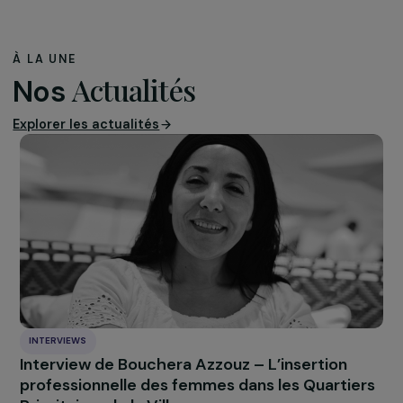
entreprises.
C’est très important. Il en va aussi de notre devoir de
consommateurs. La politique du porte-monnaie peut fa
bouger beaucoup de choses.
Quel message souhaitez-vous adresser aux
jeunes générations de militantes qui souhaiten
s’engager pour la justice climatique et l’égalité
des genres ?
Le message que je souhaiterais faire passer est
qu’il ne
faut pas rester seul.e.
Il faut toujours chercher à
s’associer pour avoir plus de poids. Il est aussi très
important de s’intéresser à la politique et d’aller voter. 
vote
est un sujet qui me tient particulièrement à cœur 
il n’a été acquis en Suisse pour les femmes qu’en 1971. J