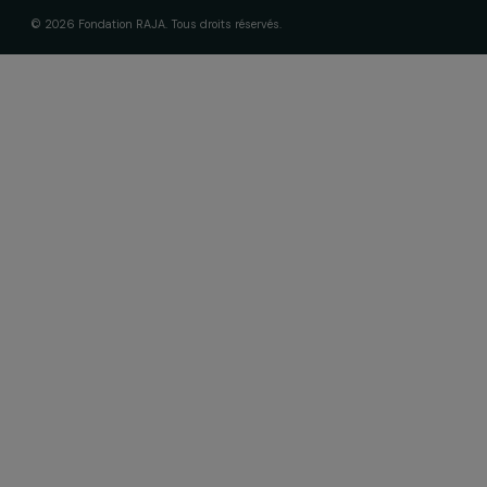
Fondation RAJA–Danièle Marcovici
16, rue de l’étang, Paris Nord 2
95 977 Roissy CDG Cedex
fondation@raja.fr
La Fondation & ses engagements
À propos de nous
Nos axes d’intervention
Gouvernance & équipe