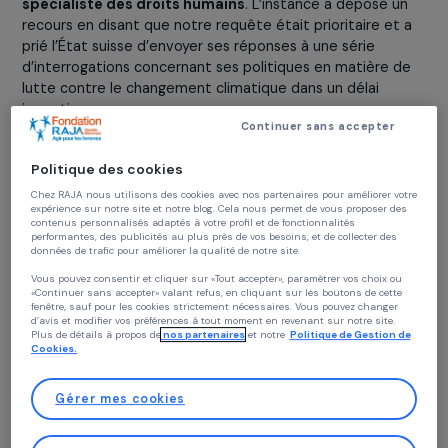
pas encore atteint les 2° de réchauffement, il n’y avait 
lieu de s’inquiéter pour l’instant.
En 2020, nous avons donc décidé d’utiliser ces refus
comme des forces pour mener notre requête devant la
Cour européenne des droits de l’homme (CEDH),
spécialiste des droits humains
. L’instance a déposé u
recours en disant que notre requête était prioritaire et
prié l’État suisse d’envoyer ses réponses à une série
d’interrogations concernant ses politiques en matière 
lutte contre le changement climatique dans un délai
imparti.
Continuer sans accepter
Ce premier verdict a également permis à des tiers
intervenants de la société civile d’envoyer leurs
Politique des cookies
observations à la Cour concernant la lutte contre le
Chez RAJA nous utilisons des cookies avec nos partenaires pour améliorer vo
changement climatique mise en œuvre par l’Etat suisse.
expérience sur notre site et notre blog. Cela nous permet de vous proposer de
contenus personnalisés adaptés à votre profil et de fonctionnalités
CEDH en a d’ailleurs accepté et analysé un très grand
performantes, des publicités au plus près de vos besoins, et de collecter des
nombre.
données de trafic pour améliorer la qualité de notre site.