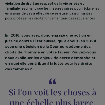
Nous avons donc avancé, aux côtés de l’Affaire des Six
Jeunes Portugais ainsi que de l’affaire Carême, en France
En mars 2023, la Cour a déclaré qu’une audience publiq
aurait lieu à la Grande Cour. Il s’est agi d’un moment trè
important pour nous. La situation était inédite car elle
opposait nos avocats à ceux de l’État suisse et réunissa
17 juges ainsi que des médias du monde entier. Cela nou
permis de donner une autre dimension d’autant plus
étendue à notre cause.
En 2024,
la CEDH a finalement condamné la Suisse p
violation du droit au respect de la vie privée et
familiale
, estimant que les mesures prises pour réduire 
émissions de gaz à effet de serre étaient insuffisantes
pour protéger les droits fondamentaux des requérante
En 2016, vous avez donc engagé une action en
justice contre l’État suisse, qui a abouti en 202