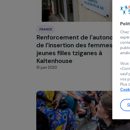
FRANCE
Renforcement de l’autonom
de l’insertion des femmes 
jeunes filles tziganes à
Kaltenhouse
15 juin 2020