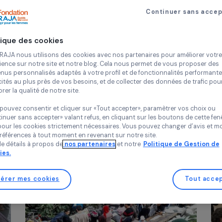
Continue
Politique des cookies
FRANCE
Chez RAJA nous utilisons des cookies avec nos partenaires pour 
ie et
Accompagnement à l’insertio
expérience sur notre site et notre blog. Cela nous permet de vou
contenus personnalisés adaptés à votre profil et de fonctionnali
et
sociale et à l’accès aux droits
publicités au plus près de vos besoins, et de collecter des donnée
femmes et filles dans les
améliorer la qualité de notre site.
quartiers prioritaires du Nord 
Vous pouvez consentir et cliquer sur «Tout accepter», paramètrer
l’Essonne
«Continuer sans accepter» valant refus, en cliquant sur les bouton
sauf pour les cookies strictement nécessaires. Vous pouvez chang
15 juin 2020
vos préférences à tout moment en revenant sur notre site.
Plus de détails à propos de
nos partenaires
et notre
Politique 
Cookies.