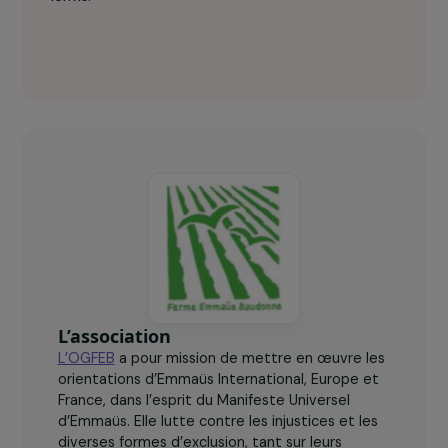
Emmaüs Baudonne (OGFEB) en chiffres
clés
7
femmes en aménagement de peine accueillies à la
ferme.