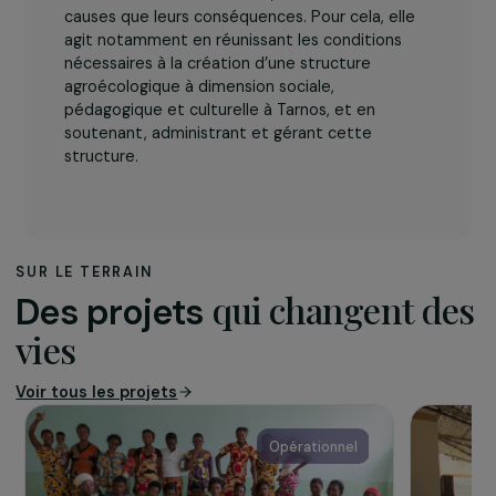
L’association
L’OGFEB
a pour mission de mettre en œuvre les
orientations d’Emmaüs International, Europe et
France, dans l’esprit du Manifeste Universel
d’Emmaüs. Elle lutte contre les injustices et les
diverses formes d’exclusion, tant sur leurs
causes que leurs conséquences. Pour cela, elle
agit notamment en réunissant les conditions
nécessaires à la création d’une structure
agroécologique à dimension sociale,
pédagogique et culturelle à Tarnos, et en
soutenant, administrant et gérant cette
structure.