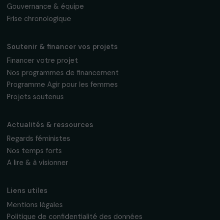
Fondation RAJA–Danièle Marcovici
16, rue de l’étang, Paris Nord 2
95 977 Roissy CDG Cedex
fondation@raja.fr
La Fondation & ses engagements
À propos de nous
Nos axes d’intervention