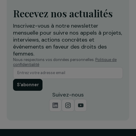
Projet Re-Creation : une approche
A
thérapeutique par la danse pour
c
accompagner les femmes victimes
l
de violences
Île-de-France
Recevez nos actualités
Inscrivez-vous à notre newsletter