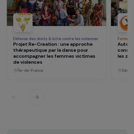
SUR LE TERRAIN
qui changent d
Des projets
vies
Voir tous les projets
Opérationnel
Défense des droits & lutte contre les violences
F