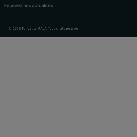
Gouvernance & équipe
Frise chronologique
Soutenir & financer vos projets
Financer votre projet
Nos programmes de financement
Programme Agir pour les femmes
Projets soutenus
Actualités & ressources
Regards féministes
Nos temps forts
A lire & à visionner
Liens utiles