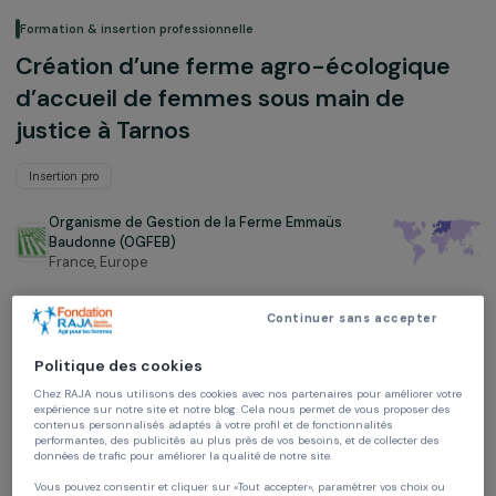
Formation & insertion professionnelle
Création d’une ferme agro-écologiqu
d’accueil de femmes sous main de
justice à Tarnos
Insertion pro
Organisme de Gestion de la Ferme Emmaüs
Baudonne (OGFEB)
France,
Europe
Projet soutenu en 2019 : Agir pour les femmes
Continuer sans accepter
Politique des cookies
Chez RAJA nous utilisons des cookies avec nos partenaires pour améliorer vo