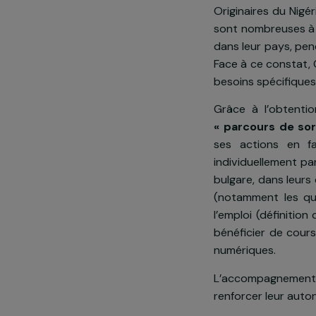
Présentatio
A Toulouse, 
Originaires du
sont nombreu
dans leur pay
Face à ce co
besoins spéci
Grâce à l’o
« parcours d
ses actions
individuellem
bulgare, dans
(notamment l
l’emploi (déf