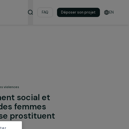
s & ressources
FAQ
Déposer son pro
& lutte contre les violences
gnement social et
ionnel des femmes
s qui se prostituent