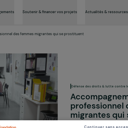
es engagements
Soutenir & financer vos projets
Actualité
professionnel des femmes migrantes qui se prostituent
Défense des droits 
Accompa
profess
migrante