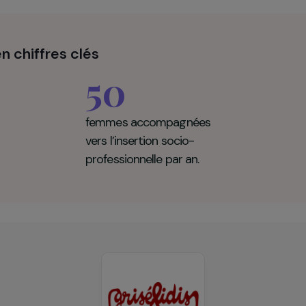
 cours de Français Langue Etrangère et participer à des
ement proposé permettent aux femmes de
reprend
r autonomie.
idis en chiffres clés
50
femmes accompagnées
vers l’insertion socio-
professionnelle par an.