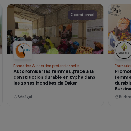
qui
 vies
nnel
Opérationnel