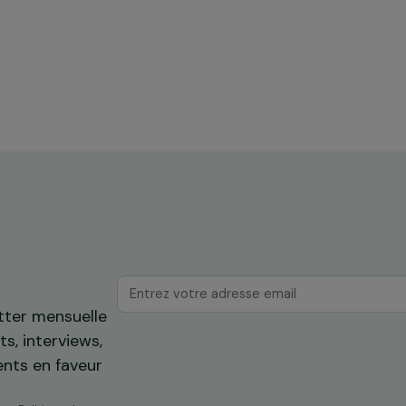
ences
Formation & insertion professionnelle
he
Autonomiser les femmes grâce à la
construction durable en typha dans
mes
les zones inondées de Dakar
Sénégal