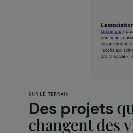
L’assoc
Grisélidi
personnes
sexuellem
l’accès a
droits soc