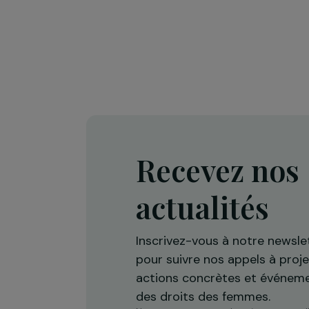
Défense des droits & lutte contre les viol
Projet Re-Creation : une approc
thérapeutique par la danse pour
accompagner les femmes victi
de violences
Île-de-France