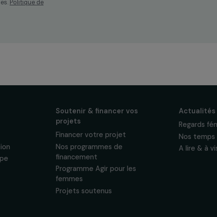
os
ewsletter mensuelle
projets, interviews,
énements en faveur
sonnelles.
Politique de