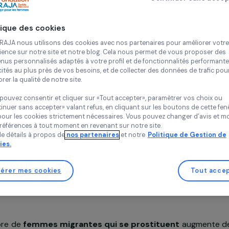
Continue
Insertion pro
Sa
Grisélidis
Politique des cookies
France,
Euro
Chez RAJA nous utilisons des cookies avec nos partenaires pour 
expérience sur notre site et notre blog. Cela nous permet de vou
contenus personnalisés adaptés à votre profil et de fonctionnali
publicités au plus près de vos besoins, et de collecter des donnée
améliorer la qualité de notre site.
Vous pouvez consentir et cliquer sur «Tout accepter», paramètrer
«Continuer sans accepter» valant refus, en cliquant sur les bouton
sauf pour les cookies strictement nécessaires. Vous pouvez chang
Projet soutenu en 2012, 2016 et 2019 : Agir pour les femm
vos préférences à tout moment en revenant sur notre site.
Plus de détails à propos de
nos partenaires
et notre
Politique 
Cookies.
Gérer mes cookies