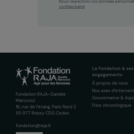
Recevez n
actualités
Inscrivez-vous à notre n
pour suivre nos appels à 
actions concrètes et év
des droits des femmes.
Nous respectons vos données per
confidentialité