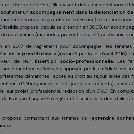
n du projet
le nombre de
femmes migrantes qui se prostituent
 Nigéria et d’Europe de l’Est, elles vivent dans des con
ses à souhaiter un
accompagnement dans la dénonc
s, pendant leur parcours migratoire ou en France) et la
nstat, Grisélidis propose, depuis sa création en 200
fiques de ces femmes (maraudes, prévention santé, acc
btention en 2017 de l’agrément pour accompagner
e sortie de la prostitution »
(instauré par la loi d’a
 en faveur de leur
insertion socio-professionne
ent par une éducatrice spécialisée, appuyée par les méd
 leurs différentes démarches : accès au droit au séjour, 
es questions d’hébergement et de garde des enfant
inition de leur projet professionnel, rédaction d’un CV