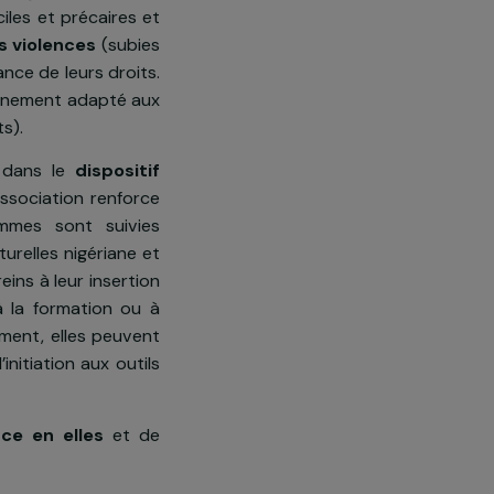
augmente de façon significative.
ditions difficiles et précaires et
iation des violences
(subies
 reconnaissance de leurs droits.
0, un accompagnement adapté aux
ès aux droits).
 les femmes dans le
dispositif
vril 2016), l’association renforce
lle
. Les femmes sont suivies
iatrices culturelles nigériane et
levée des freins à leur insertion
s), accès à la formation ou à
…). En complément, elles peuvent