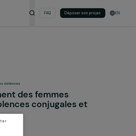
s & ressources
FAQ
Déposer son pro
& lutte contre les violences
agnement des femmes
 de violences conjugales et
iliales
r sans accepter