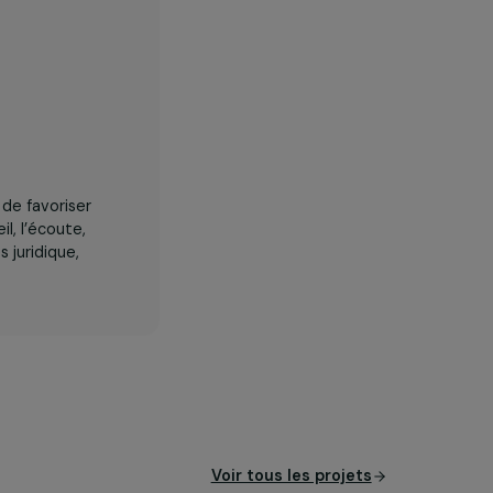
 leurs droits, de favoriser
r par l’accueil, l’écoute,
 les domaines juridique,