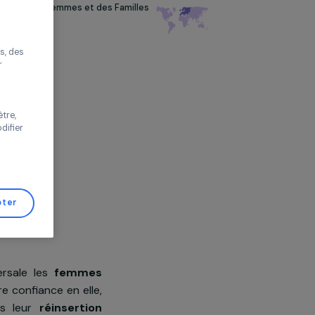
rmation sur les Droits des Femmes et des Familles
FF 69)
améliorer votre
e
s proposer des
tés performantes, des
s de trafic pour
 vos choix ou
s de cette fenêtre,
er d’avis et modifier
de Gestion de
Tout accepter