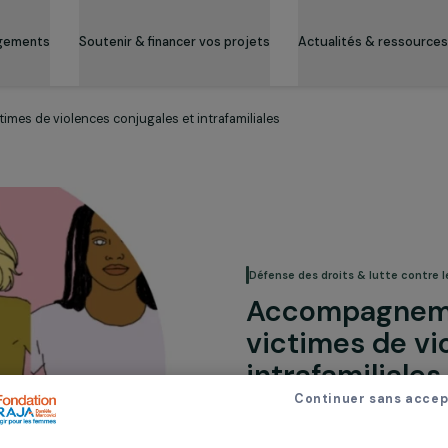
es engagements
Soutenir & financer vos projets
Actualité
 victimes de violences conjugales et intrafamiliales
Défense des droits 
Accomp
victimes
intrafam
Continue