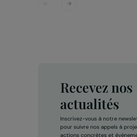
Défense des droits & lutte contre les viol
Projet Re-Creation : une approc
thérapeutique par la danse pour
accompagner les femmes victi
de violences
Île-de-France