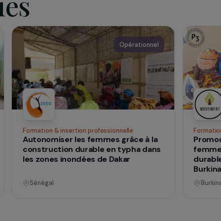
qui
 vies
nnel
Opérationnel