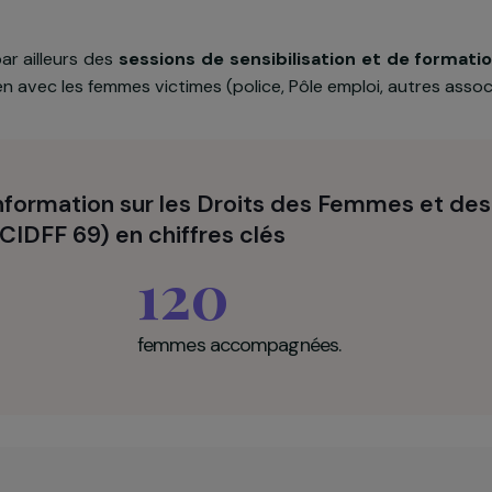
 le CIDFF Rhône accompagne de façon individuelle
violences conjugales et intrafamiliales
, en les aida
enant dans leurs
démarches juridiques et socia
lle
.
nise par ailleurs des
sessions de sensibilisation et
s en lien avec les femmes victimes (police, Pôle emploi, 
 d’Information sur les Droits des Femme
ne (CIDFF 69) en chiffres clés
120