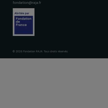
La Fondation
engagement
À propos de 
Nos axes d’in
Fondation RAJA–Danièle
Gouvernance 
Marcovici
Frise chronol
16, rue de l’étang, Paris Nord 2
95 977 Roissy CDG Cedex
fondation@raja.fr