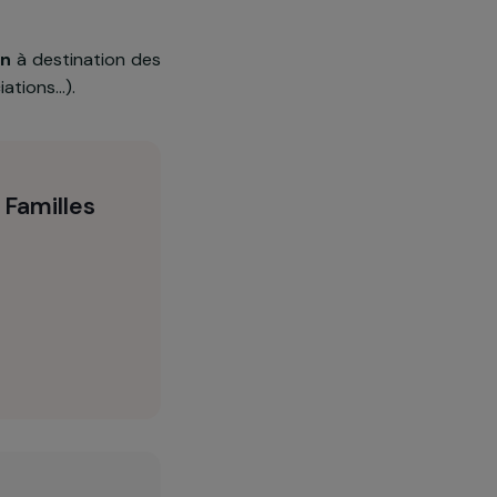
 et transversale les
femmes
nt à reprendre confiance en elle,
les
et dans leur
réinsertion
 de formation
à destination des
autres associations…).
s et des Familles