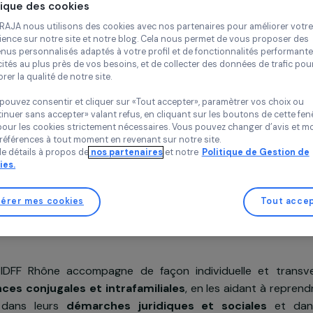
Violences
Politique des cookies
Centre d’Info
du Rhône (CID
Chez RAJA nous utilisons des cookies avec nos partenaires pour 
France,
Europ
expérience sur notre site et notre blog. Cela nous permet de vou
contenus personnalisés adaptés à votre profil et de fonctionnali
publicités au plus près de vos besoins, et de collecter des donnée
améliorer la qualité de notre site.
Vous pouvez consentir et cliquer sur «Tout accepter», paramètrer
«Continuer sans accepter» valant refus, en cliquant sur les bouton
sauf pour les cookies strictement nécessaires. Vous pouvez chang
Projet soutenu en 2014 : Agir pour les femmes
vos préférences à tout moment en revenant sur notre site.
Plus de détails à propos de
nos partenaires
et notre
Politique 
Cookies.
Gérer mes cookies
n du projet