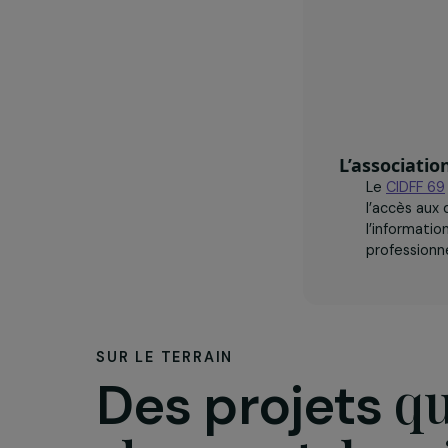
L’assoc
Le
CI
l’acc
l’inf
profe