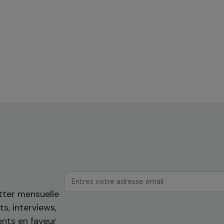
ences
Formation & insertion professionnelle
he
Autonomiser les femmes grâce à la
construction durable en typha dans
mes
les zones inondées de Dakar
Sénégal