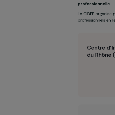
Depuis 2005,
victimes de 
en les sout
professionne
Le CIDFF orga
professionnel
Centre
du Rhô