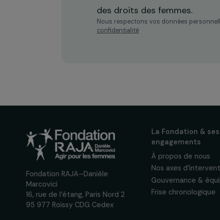
Recevez n
actualités
Inscrivez-vous à notre n
pour suivre nos appels à 
actions concrètes et év
des droits des femmes.
Nous respectons vos données per
confidentialité