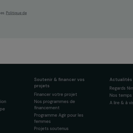
os
ewsletter mensuelle
projets, interviews,
énements en faveur
sonnelles.
Politique de