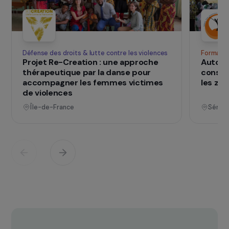
SUR LE TERRAIN
qui changent d
Des projets
vies
Voir tous les projets
Opérationnel
Défense des droits & lutte contre les violences
F
Projet Re-Creation : une approche
A