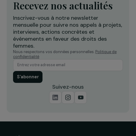
thérapeutique par la danse pour
c
accompagner les femmes victimes
l
de violences
Île-de-France
Recevez nos actualités
Inscrivez-vous à notre newsletter
mensuelle pour suivre nos appels à projets,