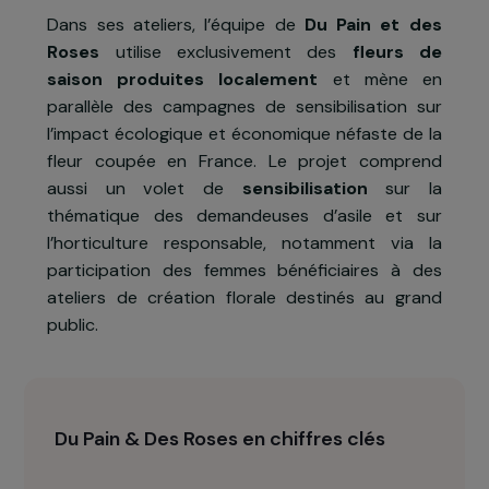
horticulture raisonnée
pour
90 femme
demandeuses d’asile et éloignées d
l’emploi
, afin de
valoriser leurs compétence
et de faciliter leur réinsertio
professionnelle
.
Dans ses ateliers, l’équipe de
Du Pain et de
Roses
utilise exclusivement des
fleurs d
saison produites localement
et mène e
parallèle des campagnes de sensibilisation su
l’impact écologique et économique néfaste de l
fleur coupée en France. Le projet compren
aussi un volet de
sensibilisation
sur l
thématique des demandeuses d’asile et su
l’horticulture responsable, notamment via l
participation des femmes bénéficiaires à de