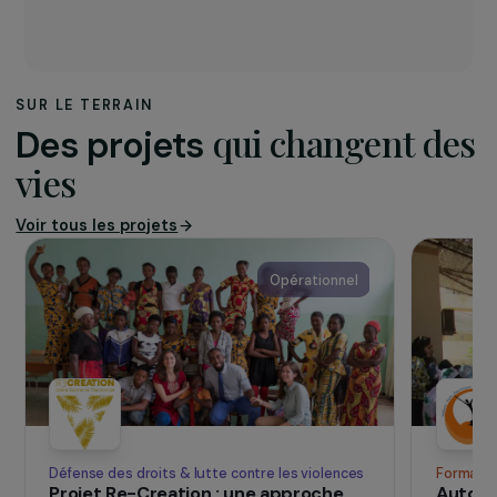
Agir
a pour objet de promouvoir la place des
femmes handicapées dans la société et ce,
quelle que soit la nature de leur handicap, par
tout moyen à sa disposition (forums,
publications, groupe de parole, ateliers…). Elle
lutte contre toutes les formes de
discriminations et en particulier, contre la
double discrimination que vivent les femmes en
situation de handicap – celle du genre et celle
du handicap – et contre les violences subies par
4 d’entre elles sur 5.
SUR LE TERRAIN
qui changent d
Des projets
vies