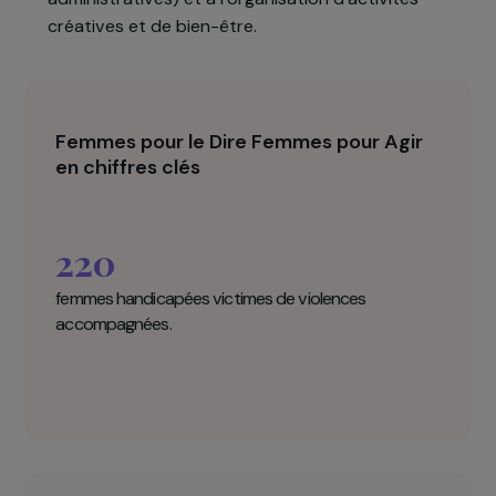
son action auprès des femmes handicapées
victimes de violences, notamment par la
poursuite des permanences téléphoniques, mais
aussi grâce à la tenue de permanences
physiques (psychologiques, sociales, juridiques,
administratives) et à l’organisation d’activités
créatives et de bien-être.
Femmes pour le Dire Femmes pour Agir
en chiffres clés
220