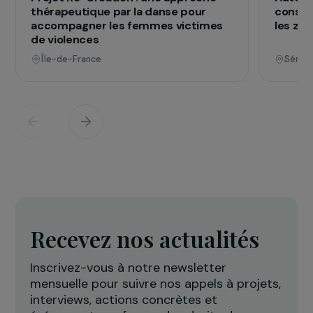
Voir tous les projets
Opérationnel
Défense des droits & lutte contre les violences
F
Projet Re-Creation : une approche
A
thérapeutique par la danse pour
c
accompagner les femmes victimes
l
de violences
Île-de-France