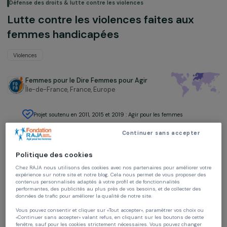
Défense des droits & lutte contre les violences
Lutte contre les violences faites aux
femmes handicapées
Violences
Femmes pour le Dire Femmes pour Agir
Île-de-France, France,
Europe
Projet soutenu en 2011, 2015 et 2019 : Agir pour les femmes
Continuer sans accepter
Politique des cookies
Chez RAJA nous utilisons des cookies avec nos partenaires pour améliorer vo
expérience sur notre site et notre blog. Cela nous permet de vous proposer de
contenus personnalisés adaptés à votre profil et de fonctionnalités