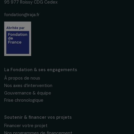
S'abonner
Suivez-nous
Fondation RAJA–Danièle Marcovici
16, rue de l’étang, Paris Nord 2
95 977 Roissy CDG Cedex