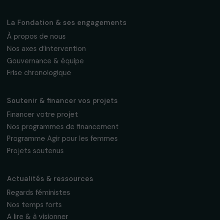
Fondation RAJA–Danièle Marcovici
16, rue de l’étang, Paris Nord 2
95 977 Roissy CDG Cedex
fondation@raja.fr