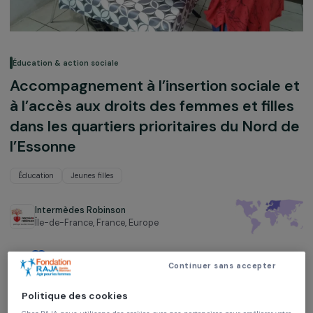
Éducation & action sociale
Accompagnement à l’insertion sociale
à l’accès aux droits des femmes et fill
dans les quartiers prioritaires du Nord
l’Essonne
Éducation
Jeunes filles
Intermèdes Robinson
Île-de-France, France,
Europe