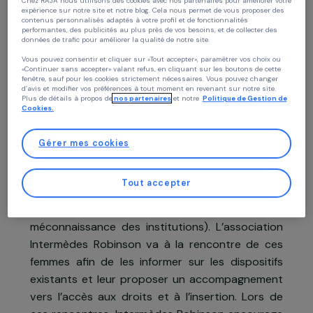
Projet soutenu en 2020 : Agir pour les femmes
Continuer sans accepter
Politique des cookies
Chez RAJA nous utilisons des cookies avec nos partenaires pour améliorer vo
expérience sur notre site et notre blog. Cela nous permet de vous proposer de
contenus personnalisés adaptés à votre profil et de fonctionnalités
performantes, des publicités au plus près de vos besoins, et de collecter des
Présentation du projet
données de trafic pour améliorer la qualité de notre site.
Vous pouvez consentir et cliquer sur «Tout accepter», paramètrer vos choix ou
«Continuer sans accepter» valant refus, en cliquant sur les boutons de cette
fenêtre, sauf pour les cookies strictement nécessaires. Vous pouvez changer
Dans les quartiers prioritaires et les bidonville
d’avis et modifier vos préférences à tout moment en revenant sur notre site.
Plus de détails à propos de
nos partenaires
et notre
Politique de Gestion 
du Nord de l’Essonne, les femmes et les jeune
Cookies.
filles rencontrent de nombreuses difficulté
d’intégration mais n’ont pas toujours accès au
Gérer mes cookies
dispositifs mis en place pour les accompagne
(barrière de la langue, notamment pour le
Tout accepter
femmes et jeunes filles Roms, problématiques d
garde d’enfants pour effectuer les démarches