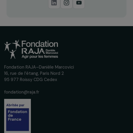
Recevez nos actualités
Inscrivez-vous à notre newsletter
mensuelle pour suivre nos appels à projets,
interviews, actions concrètes et
événements en faveur des droits des
femmes.
Nous respectons vos données personnelles.
Politique de
confidentialité
S'abonner
Suivez-nous