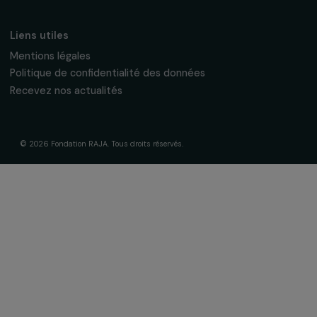
La Fondation & ses engagements
À propos de nous
Nos axes d’intervention
Gouvernance & équipe
Frise chronologique
Soutenir & financer vos projets
Financer votre projet
Nos programmes de financement
Programme Agir pour les femmes
Projets soutenus