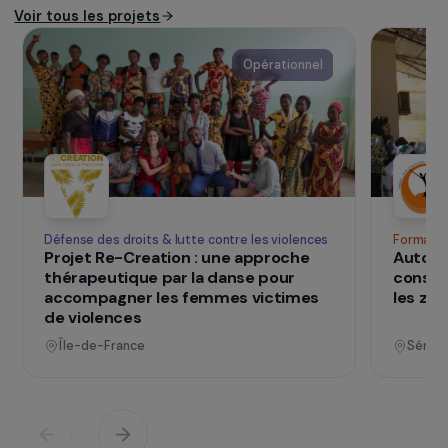
des publics, c’est-à-dire sur les lieux de vie
(pied d’immeuble, hôtel social, bidonvilles)
et pratique un mode d’accueil libre, gratuit,
et inconditionnel. L’ensemble des projets de
l’association repose sur les principes de la
pédagogie sociale, courant de l’éducation
populaire.
SUR LE TERRAIN
qui changent d
Des projets
vies
Voir tous les projets
Opérationnel