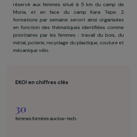
matériel, souvent monopolisé par les hommes. L
projet mis en œuvre est un projet pilote visant 
favoriser l’intégration des femmes à ce
activités, en leur consacrant des atelier
réservés et adaptés à leurs besoins. Il sera mi
en œuvre avec la collaboration du WISH (Wome
in Solidarity House), espace communautair
réservé aux femmes situé à 5 km du camp d
Moria, et en face du camp Kara Tepe. 
formations par semaine seront ainsi organisée
en fonction des thématiques identifiées comm
prioritaires par les femmes : travail du bois, d
métal, poterie, recyclage du plastique, couture e
mécanique vélo.