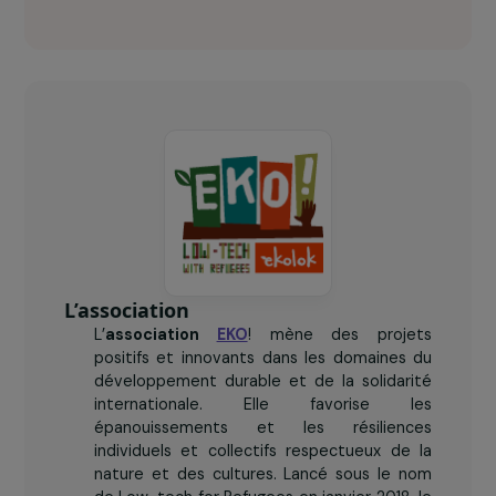
EKO! en chiffres clés
30
femmes formées aux low-tech.