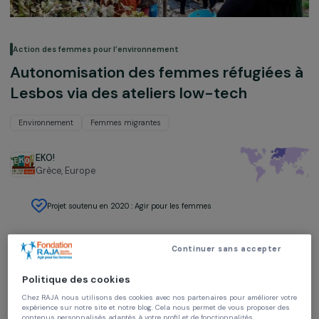
Action des femmes pour l’environnement
Autonomisation des femmes réfugiée
Lesbos via des ateliers low-tech
Environnement
Femmes migrantes
EKO!
Grèce,
Europe
Projet soutenu en 2020 : Agir pour les femmes
Continuer sans accepter