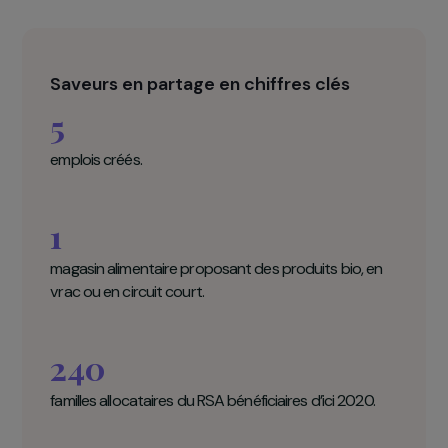
autour des questions de santé, de nutrition e
de développement durable seront auss
proposés. Ce projet permettra aux femme
entrepreneures de créer leur emploi et d
développer leur pouvoir d’agir, tout en facilitan
l’accès à une alimentation saine aux familles e
situation de précarité.
Saveurs en partage en chiffres clés
5
emplois créés.