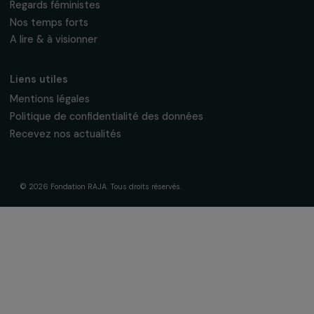
La Fondation & ses engagements
À propos de nous
Nos axes d’intervention
Gouvernance & équipe
Frise chronologique
Soutenir & financer vos projets
Financer votre projet
Nos programmes de financement
Programme Agir pour les femmes
Projets soutenus