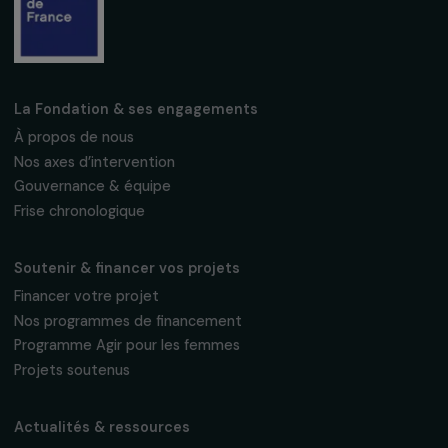
Fondation RAJA–Danièle Marcovici
16, rue de l’étang, Paris Nord 2
95 977 Roissy CDG Cedex
fondation@raja.fr