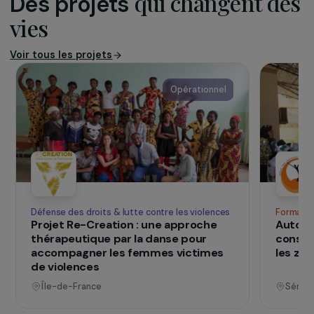
L’association
Saveurs en partage
a pour vocation de
faciliter l’accès à des produits alimentaires
sains et locaux à des familles à faible
revenus.
SUR LE TERRAIN
qui changent d
Des projets
vies
Voir tous les projets
Opérationnel