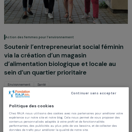
Action des femmes pour l’environnement
Soutenir l’entrepreneuriat social fémin
via la création d’un magasin
d’alimentation biologique et locale au
sein d’un quartier prioritaire
Environnement
Santé
Continuer sans accepter
Saveurs en partage
Île-de-France, France,
Europe