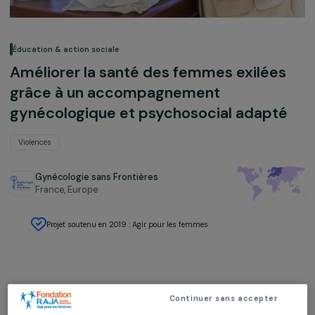
Éducation & action sociale
Améliorer la santé des femmes exilée
grâce à un accompagnement
gynécologique et psychosocial adapt
Violences
Gynécologie sans Frontières
France,
Europe
Projet soutenu en 2019 : Agir pour les femmes