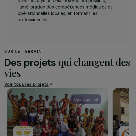
L’association
Depuis sa création en 1995,
Gynécologie Sans
Frontières
a pour objectif de promouvoir le
développement global sanitaire et social des
femmes ; d’aider les femmes en détresse
(exclues des soins et victimes de violences en
particulier basées sur le genre) ; de favoriser
l’accès à la santé de toutes les femmes dans le
monde en particulier dans le domaine de la
gynécologie et de l’obstétrique ; de favoriser,
dans les pays où cela lui semblera possible,
l’amélioration des compétences médicales et
opérationnelles locales, en formant les
professionnels.