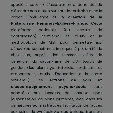
à risque, avortement, troubles psycho-sexuels
VIH).
Les bénévoles du réseau GSF à travers toute l
France alertent sur la présence de femme
exilées vivant à proximité de chez eux (lie
appelé « spot »). L’association a donc décid
d’étendre son action sur tout le territoire avec l
projet CamiFrance et la
création de l
Plateforme Femmes-Exilées-France
. Cett
plateforme nationale (ou centre d
coordination) centralise les outils et l
méthodologie de GSF pour permettre au
bénévoles souhaitant s’impliquer à proximité d
chez eux, auprès des femmes exilées, d
bénéficier du savoir-faire de GSF (outils d
gestion des plannings, tutoriels, certificats e