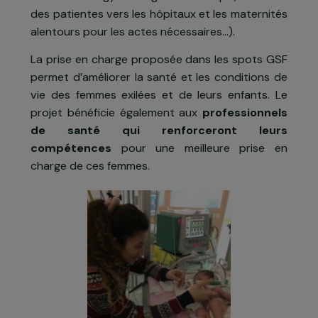
ordonnances, outils d’éducation à la sant
sexuelle…). Les
actions de soin e
d’accompagnement psycho-social
son
adaptées aux besoins de chaque spo
(dispensation de soins primaires, aide dans le
démarches administratives, facilitation de l’accè
aux soins de gynécologie-obstétrique, transfer
des patientes vers les hôpitaux et les maternité
alentours pour les actes nécessaires...).
La prise en charge proposée dans les spots GS
permet d’améliorer la santé et les conditions d
vie des femmes exilées et de leurs enfants. L
projet bénéficie également aux
professionnel
de santé qui renforceront leur
compétences
pour une meilleure prise e