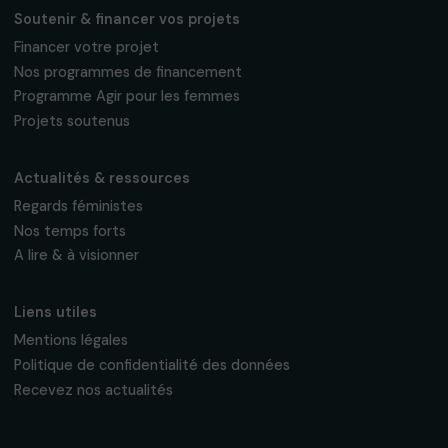
Fondation RAJA–Danièle Marcovici
16, rue de l’étang, Paris Nord 2
95 977 Roissy CDG Cedex
fondation@raja.fr
La Fondation & ses engagements
À propos de nous