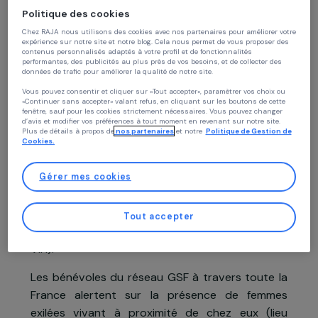
Continuer sans accepter
Présentation du projet
Politique des cookies
Chez RAJA nous utilisons des cookies avec nos partenaires pour améliorer vo
expérience sur notre site et notre blog. Cela nous permet de vous proposer de
Depuis novembre 2015, Gynécologie San
contenus personnalisés adaptés à votre profil et de fonctionnalités
performantes, des publicités au plus près de vos besoins, et de collecter des
Frontières (GSF) intervient en France dans l
données de trafic pour améliorer la qualité de notre site.
cadre d’une mission humanitaire d’urgenc
Vous pouvez consentir et cliquer sur «Tout accepter», paramètrer vos choix ou
«Continuer sans accepter» valant refus, en cliquant sur les boutons de cette
auprès des
femmes exilées vivant dans le
fenêtre, sauf pour les cookies strictement nécessaires. Vous pouvez changer
d’avis et modifier vos préférences à tout moment en revenant sur notre site.
camps
, avec les missions Caminor (Nord de l
Plus de détails à propos de
nos partenaires
et notre
Politique de Gestion 
France) et Camparis (Paris-Ivry). Ces mission
Cookies.
consistent à
prendre en charge la sant
globale
de ces femmes, victimes de nombreuse
Gérer mes cookies
violences (excision, viol, mariages forcé
prostitution) qui affectent leur santé (grossess
Tout accepter