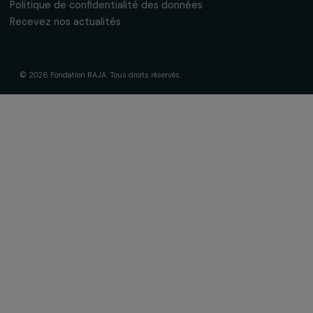
Inscrivez-vous à notre newsletter
mensuelle pour suivre nos appels à projets,
interviews, actions concrètes et
événements en faveur des droits des
femmes.
Nous respectons vos données personnelles.
Politique de
confidentialité
S'abonner
Suivez-nous