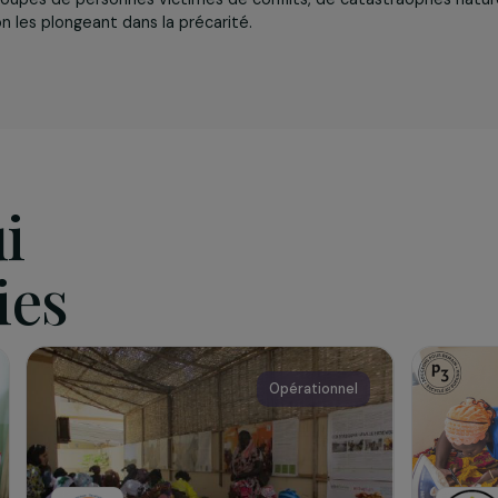
iation
Génération Humanitaire
a pour objet de réaliser toute actio
apporter des réponses concrètes aux situations inacceptab
e, participer à la lutte contre la pauvreté et pour l’intégrat
 des groupes de personnes victimes de conflits, de catast
ituation les plongeant dans la précarité.
qui