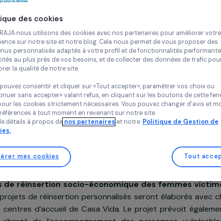
Continue
Triangle gén
Timor Orient
Politique des cookies
Chez RAJA nous utilisons des cookies avec nos partenaires pour 
expérience sur notre site et notre blog. Cela nous permet de vou
contenus personnalisés adaptés à votre profil et de fonctionnali
publicités au plus près de vos besoins, et de collecter des donnée
améliorer la qualité de notre site.
Projet soutenu en 2014 : Agir pour les femmes
Vous pouvez consentir et cliquer sur «Tout accepter», paramètrer
«Continuer sans accepter» valant refus, en cliquant sur les bouton
sauf pour les cookies strictement nécessaires. Vous pouvez chang
vos préférences à tout moment en revenant sur notre site.
Plus de détails à propos de
nos partenaires
et notre
Politique 
Cookies.
n du projet
Gérer mes cookies
ération Humanitaire accompagne l’association timora