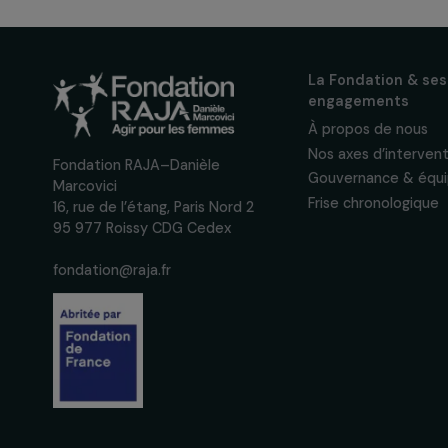
actualités
Inscrivez-vous à notre n
pour suivre nos appels à 
actions concrètes et év
des droits des femmes.
Nous respectons vos données per
confidentialité
La Fondation