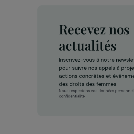
Île-de-France
Recevez n