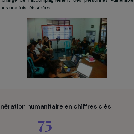
lutions de réinsertion socio-économique des fem
l. Des projets de réinsertion personnalisés seront é
ns les centres d’accueil de Casa Vida. Le projet pré
ublic
chargé de l’accompagnement des personnes vu
s femmes une fois réinsérées.