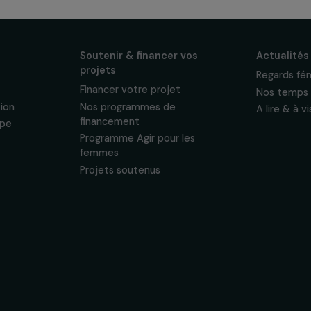
ewsletter mensuelle
projets, interviews,
énements en faveur
sonnelles.
Politique de
 & ses
Soutenir & financer vos