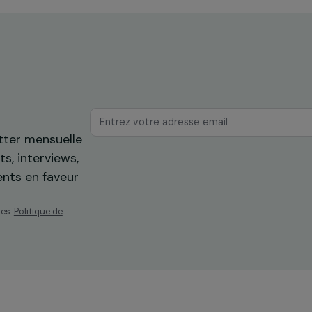
Sénégal
os