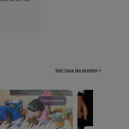
n humanitaire internationale
les des populations en
ion sociale, apporter un
raophes naturelles ou de tout