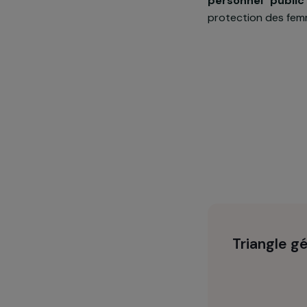
place de so
Timor orienta
hébergées da
personnel p
protection de