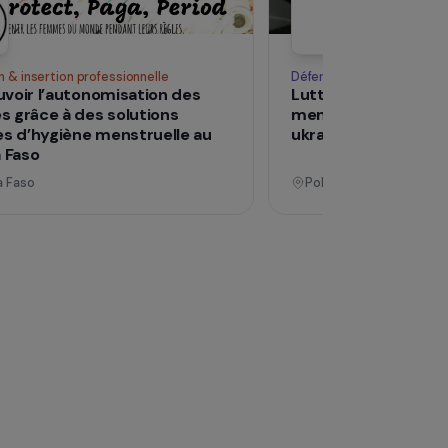
Voir tous les pro
Opérationnel
Formation & insertion professionnelle
Déf
Promouvoir l’autonomisation des
Lu
femmes grâce à des solutions
me
durables d’hygiène menstruelle au
uk
Burkina Faso