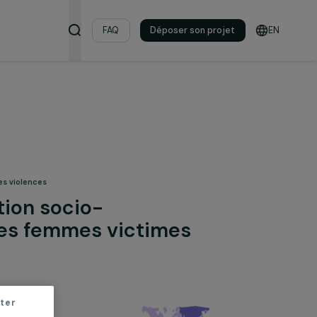
s & ressources
FAQ
Déposer son pro
& lutte contre les violences
réinsertion socio-
que des femmes victimes
ences