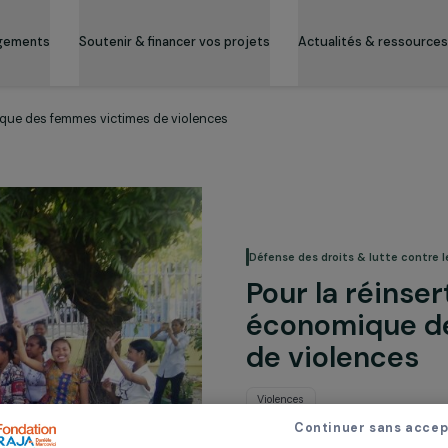
es engagements
Soutenir & financer vos projets
Actualité
-économique des femmes victimes de violences
Défense des droits 
Pour la 
économi
de viol
Violences