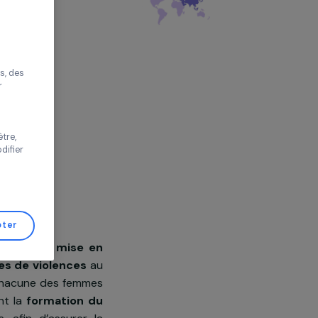
r sans accepter
ération humanitaire
al,
Asie
améliorer votre
s proposer des
tés performantes, des
s de trafic pour
 vos choix ou
s de cette fenêtre,
er d’avis et modifier
de Gestion de
Tout accepter
ise Casa Vida dans la
mise en