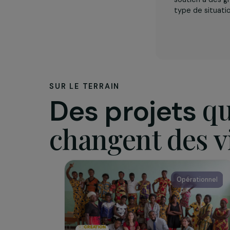
L’assoc
Triangle 
visant à 
souffranc
soutien à
type de s
SUR LE TERRAIN
Des projets