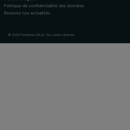
Fondation RAJA–Danièle Marcovici
16, rue de l’étang, Paris Nord 2
95 977 Roissy CDG Cedex
fondation@raja.fr