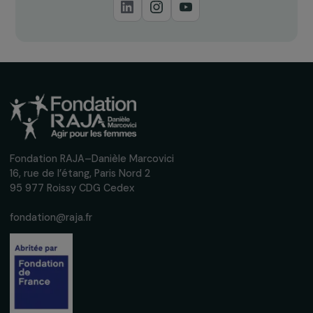
Recevez nos actualités
Inscrivez-vous à notre newsletter
mensuelle pour suivre nos appels à projets,
interviews, actions concrètes et
événements en faveur des droits des
femmes.
Nous respectons vos données personnelles.
Politique de
confidentialité
S'abonner
Suivez-nous