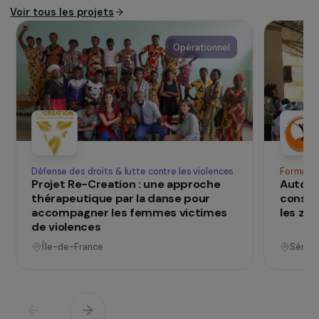
toutes formes de précarité.
Pour en savoir plus :
https://www.face-
alsace.org/
SUR LE TERRAIN
qui changent d
Des projets
vies
Voir tous les projets
Opérationnel