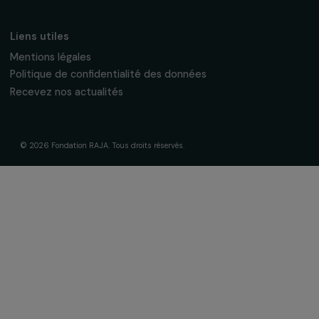
La Fondation & ses engagements
À propos de nous
Nos axes d’intervention
Gouvernance & équipe
Frise chronologique
Soutenir & financer vos projets
Financer votre projet
Nos programmes de financement
Programme Agir pour les femmes
Projets soutenus
Actualités & ressources
Regards féministes
Nos temps forts
A lire & à visionner