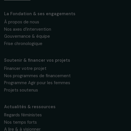
Fondation RAJA–Danièle Marcovici
16, rue de l’étang, Paris Nord 2
95 977 Roissy CDG Cedex
fondation@raja.fr