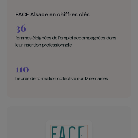
initiation au numérique. Ce dispositif facilitera la
réinsertion des femmes (objectif : 50% de sorties
positives dès la sortie du programme et les mois
suivants).
FACE Alsace en chiffres clés
36
femmes éloignées de l’emploi accompagnées dans
leur insertion professionnelle
110
heures de formation collective sur 12 semaines