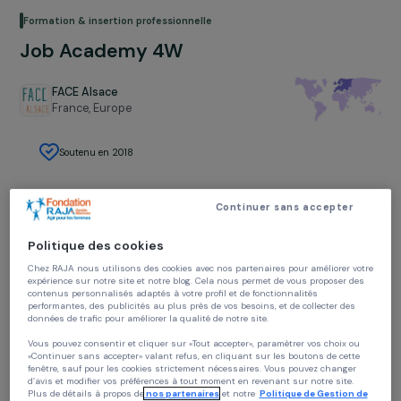
Formation & insertion professionnelle
Job Academy 4W
FACE Alsace
France,
Europe
Soutenu en 2018
Continuer sans accepter
Politique des cookies
Chez RAJA nous utilisons des cookies avec nos partenaires pour améliorer vo
Présentation du projet
expérience sur notre site et notre blog. Cela nous permet de vous proposer de
contenus personnalisés adaptés à votre profil et de fonctionnalités
Le projet
performantes, des publicités au plus près de vos besoins, et de collecter des
données de trafic pour améliorer la qualité de notre site.