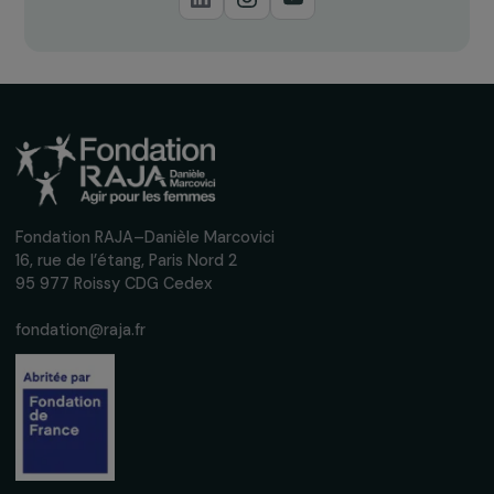
Recevez nos actualités
Inscrivez-vous à notre newsletter
mensuelle pour suivre nos appels à projets,
interviews, actions concrètes et
événements en faveur des droits des
femmes.
Nous respectons vos données personnelles.
Politique de
confidentialité
S'abonner
Suivez-nous