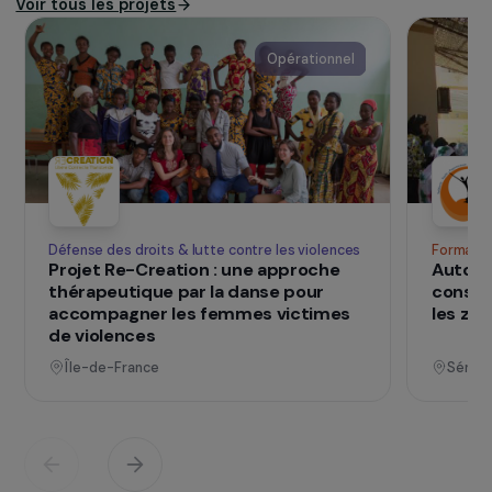
des personnes en situation de précarité ou
de vulnérabilité, notamment celles issues de
la communauté des Gens du Voyage.
> Visiter le site de l’association
SUR LE TERRAIN
qui changent d
Des projets
vies
Voir tous les projets
Opérationnel