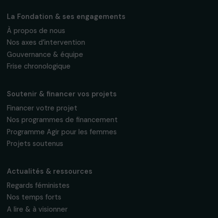
Fondation RAJA–Danièle Marcovici
16, rue de l’étang, Paris Nord 2
95 977 Roissy CDG Cedex
fondation@raja.fr