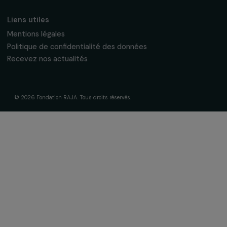
La Fondation & ses engagements
À propos de nous
Nos axes d’intervention
Gouvernance & équipe
Frise chronologique
Soutenir & financer vos projets
Financer votre projet
Nos programmes de financement
Programme Agir pour les femmes
Projets soutenus
Actualités & ressources
Regards féministes