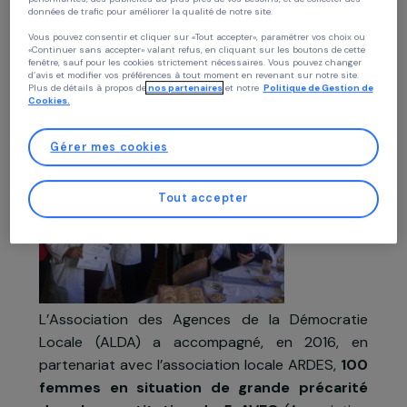
Projet soutenu de 2016 à 2018
Politique des cookies
Chez RAJA nous utilisons des cookies avec nos partenaires pour améliorer vo
expérience sur notre site et notre blog. Cela nous permet de vous proposer de
contenus personnalisés adaptés à votre profil et de fonctionnalités
performantes, des publicités au plus près de vos besoins, et de collecter des
données de trafic pour améliorer la qualité de notre site.
Vous pouvez consentir et cliquer sur «Tout accepter», paramètrer vos choix ou
Présentation du projet
«Continuer sans accepter» valant refus, en cliquant sur les boutons de cette
fenêtre, sauf pour les cookies strictement nécessaires. Vous pouvez changer
Le projet
d’avis et modifier vos préférences à tout moment en revenant sur notre site.
Plus de détails à propos de
nos partenaires
et notre
Politique de Gestion 
Cookies.
Gérer mes cookies
Tout accepter