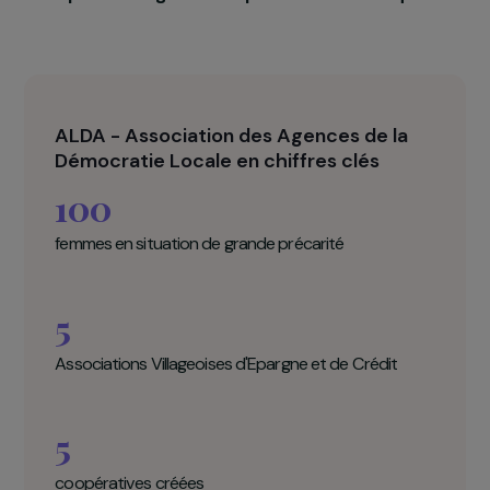
élevage, artisanat…). Elles recevront un appu
dans la structuration d’une coopérative, de
formations techniques (étude de marché
business plan, commercialisation…) et de
ateliers de développement personnel. Grâce a
projet,
les femmes renforceront leu
capacité d’agir et leur pouvoir économique.
ALDA - Association des Agences de la
Démocratie Locale en chiffres clés
100
femmes en situation de grande précarité