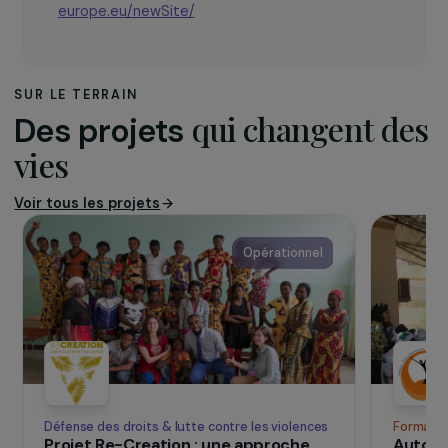
L’association
ALDA, l’Association européenne pour la
démocratie locale, est dédiée à la promotion de
la bonne gouvernance et la participation des
citoyens au niveau local. ALDA se concentre sur
les activités facilitant la coopération entre les
autorités locales et la société civile.
Pour en savoir plus :
http://www.alda-
europe.eu/newSite/
SUR LE TERRAIN
qui changent d
Des projets