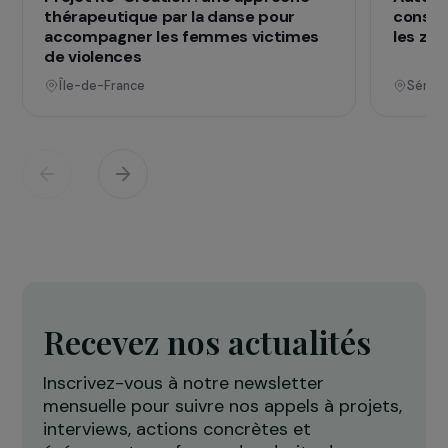
vies
Voir tous les projets
Opérationnel
Défense des droits & lutte contre les violences
F
Projet Re-Creation : une approche
A
thérapeutique par la danse pour
c
accompagner les femmes victimes
l
de violences
Île-de-France