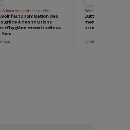
Voir tous les pro
Opérationnel
Formation & insertion professionnelle
Déf
Promouvoir l’autonomisation des
Lu
femmes grâce à des solutions
me
durables d’hygiène menstruelle au
uk
Burkina Faso