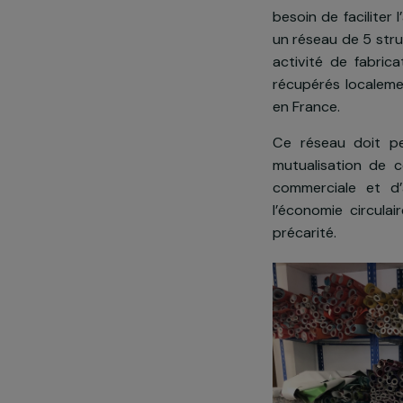
Présentatio
Le projet
Face aux nouv
besoin de fac
un réseau de 
activité de f
récupérés loc
en France.
Ce réseau do
mutualisatio
commerciale
l’économie ci
précarité.