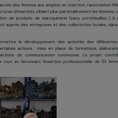
Gérer mes cookies
n du projet
elles contraintes sur l’utilisation des emballages et l
iliter l’accès des femmes aux emplois en insertion, l
5 structures d’insertion, ciblant plus particulièrement
abrication de produits de maroquinerie (sacs, portef
alement auprès des entreprises et des collectivités l
it permettre le développement des activités des d
n de certaines actions : mise en place de formatio
 et d’actions de communication communes. Le pro
rculaire tout en favorisant l’insertion professionnel