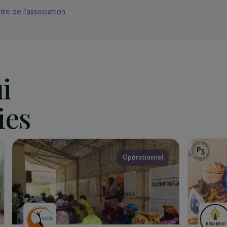
iation
orphose regroupe un collectif de 5 structures qui ont pour
ompagnement, la formation et l’insertion de personnes fragil
es.
iter le site de l’association
qui