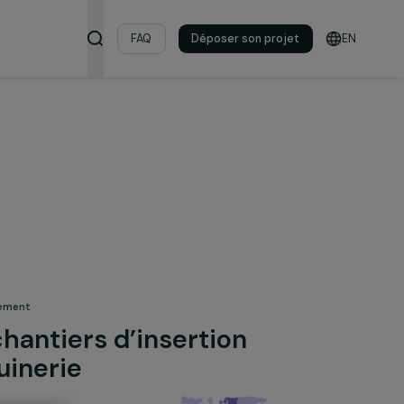
s & ressources
FAQ
Déposer son pro
 pour l’environnement
au de chantiers d’insertion