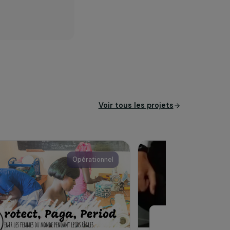
 objet de favoriser
isées, et en particulier des