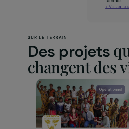
L’assoc
Métam
l’acc
femm
> Vis
SUR LE TERRAIN
Des projets