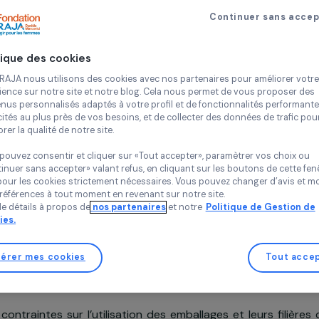
en eco-
Métamorph
Continue
Toutes régio
Politique des cookies
Chez RAJA nous utilisons des cookies avec nos partenaires pour 
expérience sur notre site et notre blog. Cela nous permet de vou
contenus personnalisés adaptés à votre profil et de fonctionnali
publicités au plus près de vos besoins, et de collecter des donnée
améliorer la qualité de notre site.
Vous pouvez consentir et cliquer sur «Tout accepter», paramètrer
Soutenu en 2018
«Continuer sans accepter» valant refus, en cliquant sur les bouton
sauf pour les cookies strictement nécessaires. Vous pouvez chang
vos préférences à tout moment en revenant sur notre site.
Plus de détails à propos de
nos partenaires
et notre
Politique 
Cookies.