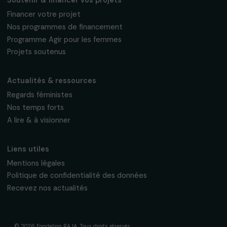
Fondation RAJA–Danièle Marcovici
16, rue de l’étang, Paris Nord 2
95 977 Roissy CDG Cedex
fondation@raja.fr
La Fondation & ses engagements
À propos de nous
Nos axes d’intervention
Gouvernance & équipe
Frise chronologique