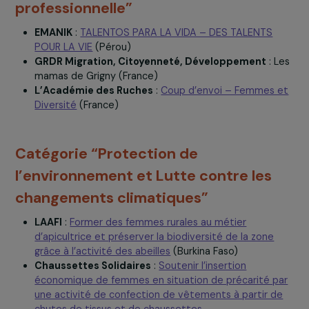
Futur au Présent
:
Accompagnement des femmes
détenues pour le respect de leurs droits
fondamentaux
(Sénégal)
Catégorie “Formation et insertion
professionnelle”
EMANIK
:
TALENTOS PARA LA VIDA – DES TALENTS
POUR LA VIE
(Pérou)
GRDR Migration, Citoyenneté, Développement
: 
mamas de Grigny (France)
L’Académie des Ruches
:
Coup d’envoi – Femmes 
Diversité
(France)
Catégorie “Protection de
l’environnement et Lutte contre les