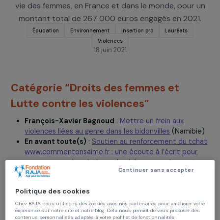
RAJA-Danièle Marcovici a décidé de soutenir 18
nouveaux projets visant à améliorer les conditions
vie des femmes, en France et dans le monde, pour 
montant total de 267 000 euros engagés en 2021
Éducation
Environnement
Insertion pro
Lauréats
Violences
18 juin 2021
Catégorie “Droits des femmes et
Lutte contre les violences”
François-Xavier Bagnoud
:
Mettre un frein aux
violences liées au genre dans les bidonvilles
(Namibi
En avant toute(s)
:
Soutien au renforcement du tc
www.commentonsaime.fr : une écoute à l’écrit pour
accompagner les victimes de violences sexistes et
Continuer sans accepter
sexuelles
(France)