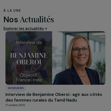
professionnellement grâce à une activité de
confection de serviettes hygiéniques et de couche
lavables
(Martinique)
Envol Vert
:
Redynamiser et féminiser les filières
agricoles blé et miel tout en appliquant des pratiq
agroécologiques
(Colombie)
À LA UNE
Actualités
Nos
Explorer les actualités