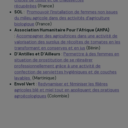
changements climatiques”
LAAFI
:
Former des femmes rurales au métier
d’apicultrice et préserver la biodiversité de la zone
grâce à l’activité des abeilles
(Burkina Faso)
Chaussettes Solidaires
:
Soutenir l’insertion
économique de femmes en situation de précarité p
une activité de confection de vêtements à partir 
chutes de tissus et de chaussettes
récupérées
(France)
SOL
:
Promouvoir l’installation de femmes non issu
du milieu agricole dans des activités d’agriculture
biologique
(France)
Association Humanitaire Pour l’Afrique (AHPA)
:
Accompagner des agricultrices dans une activité 
valorisation des surplus de récoltes de tomates en 
transformant en conserves et en jus
(Bénin)
D’Antilles et D’Ailleurs
:
Permettre à des femmes 
situation de prostitution de se réinsérer