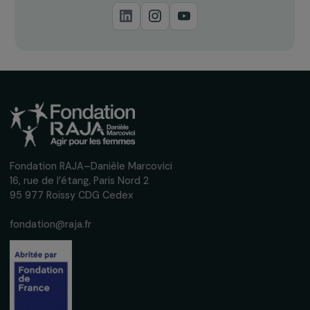
Recevez nos actualités
Inscrivez-vous à notre newsletter
mensuelle pour suivre nos appels à projets,
interviews, actions concrètes et
événements en faveur des droits des
femmes.
Nous respectons vos données personnelles.
Politique de
confidentialité
S'abonner
Suivez-nous