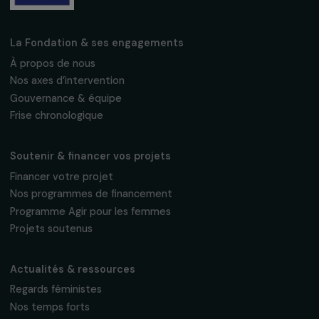
Fondation RAJA–Danièle Marcovici
16, rue de l’étang, Paris Nord 2
95 977 Roissy CDG Cedex
fondation@raja.fr