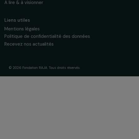
La Fondation & ses engagements
À propos de nous
Nos axes d’intervention
Gouvernance & équipe
Frise chronologique
Soutenir & financer vos projets
Financer votre projet
Nos programmes de financement
Programme Agir pour les femmes
Projets soutenus
Actualités & ressources
Regards féministes
Nos temps forts