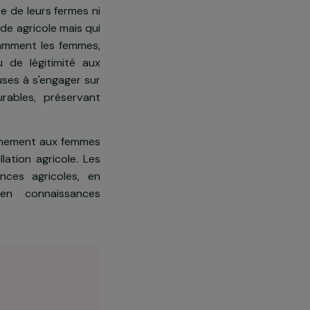
paraître puisque la moitié des
e de la reprise de leurs fermes ni
t pas le monde agricole mais qui
ficultés, notamment les femmes,
ccorde peu de légitimité aux
 plus nombreuses à s'engager sur
ernatifs durables, préservant
 un accompagnement aux femmes
et d’installation agricole. Les
en compétences agricoles, en
 ainsi qu’en connaissances