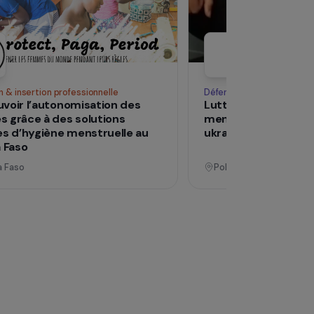
Voir tous les pro
Opérationnel
Formation & insertion professionnelle
Déf
Promouvoir l’autonomisation des
Lu
femmes grâce à des solutions
me