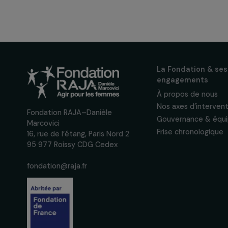
Recevez n
actualités
Inscrivez-vous à notre n
pour suivre nos appels à 
actions concrètes et év
des droits des femmes.
Nous respectons vos données per
confidentialité