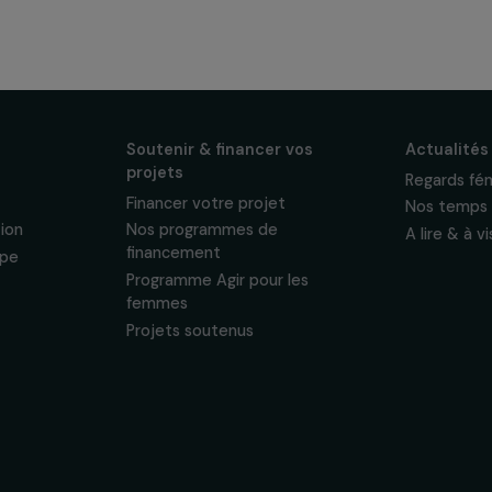
os
ewsletter mensuelle
projets, interviews,
énements en faveur
sonnelles.
Politique de