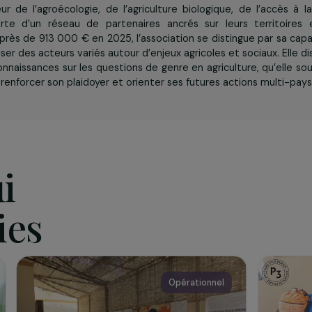
iation
en 1980,
SOL
accompagne des initiatives locales en Franc
n faveur de l’agroécologie, de l’agriculture biologique, d
sité. Forte d’un réseau de partenaires ancrés sur leurs
nel de près de 913 000 € en 2025, l’association se distingu
 sensibiliser des acteurs variés autour d’enjeux agricoles et s
 de connaissances sur les questions de genre en agriculture
er pour renforcer son plaidoyer et orienter ses futures actio