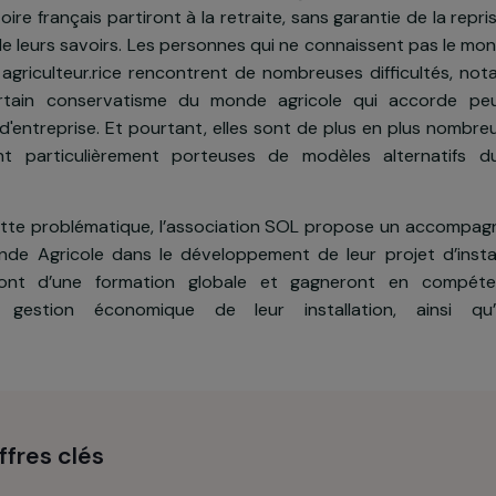
n du projet
une partie de l’écosystème agricole français va dis
erritoire français partiront à la retraite, sans garanti
ssion de leurs savoirs. Les personnes qui ne connaissen
venir agriculteur.rice rencontrent de nombreuses dif
'un certain conservatisme du monde agricole qui a
ffes d'entreprise. Et pourtant, elles sont de plus en
t sont particulièrement porteuses de modèles alt
nt.
e à cette problématique, l’association SOL propose
du Monde Agricole dans le développement de leur proj
ficieront d’une formation globale et gagneront 
s de gestion économique de leur installation,
tales.