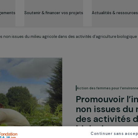
es engagements
Soutenir & financer vos projets
Actualité
e femmes non issues du milieu agricole dans des activités d’agricul
Action des femmes
Promouvo
non issu
des acti