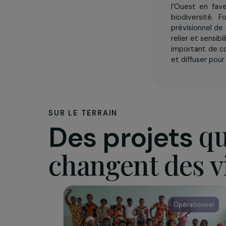
L’assoc
Fondée 
l’Ouest e
biodiver
prévision
relier et
important
et diffus