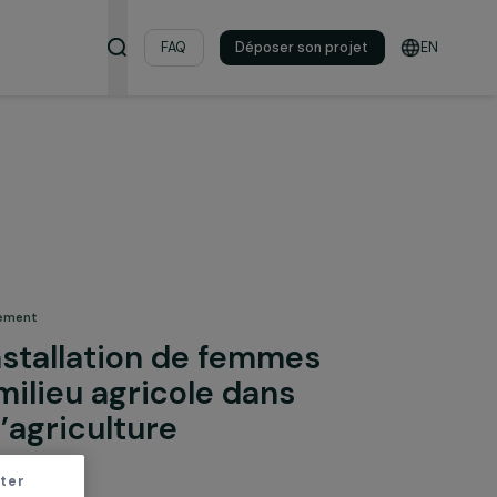
s & ressources
FAQ
Déposer son pro
ture biologique
 pour l’environnement
ir l’installation de femmes
es du milieu agricole dans
vités d’agriculture