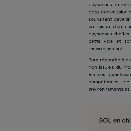
Présentatio
D’ici 2030, 
paysannes du t
de la transmi
souhaitent de
en raison d
paysannes che
cette voie e
l’environneme
Pour répondr
Non Issu.e.s 
femmes béné
compétence
environnemen