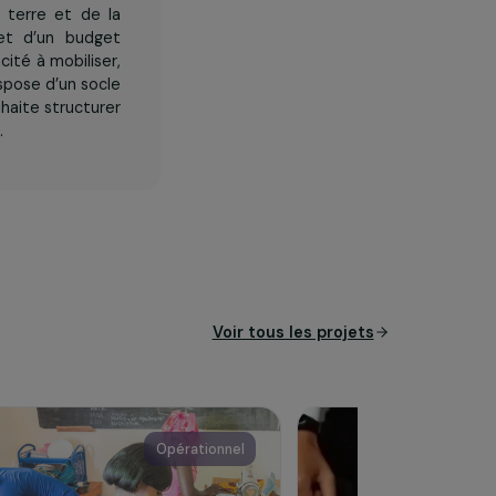
e, en Inde et en Afrique de
e l’accès à la terre et de la
 territoires et d’un budget
e par sa capacité à mobiliser,
ociaux. Elle dispose d’un socle
, qu’elle souhaite structurer
ns multi-pays.