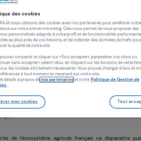
biologi
Continue
Agroécologie
En
Politique des cookies
SOL
Chez RAJA nous utilisons des cookies avec nos partenaires pour 
France,
Euro
expérience sur notre site et notre blog. Cela nous permet de vou
contenus personnalisés adaptés à votre profil et de fonctionnali
publicités au plus près de vos besoins, et de collecter des donnée
améliorer la qualité de notre site.
Vous pouvez consentir et cliquer sur «Tout accepter», paramètrer
«Continuer sans accepter» valant refus, en cliquant sur les bouton
sauf pour les cookies strictement nécessaires. Vous pouvez chang
Projet soutenu en 2021 : Agir pour les femmes
vos préférences à tout moment en revenant sur notre site.
Plus de détails à propos de
nos partenaires
et notre
Politique 
Cookies.
Gérer mes cookies