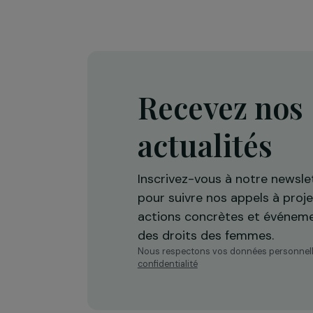
accompagner les femmes victi
de violences
Île-de-France