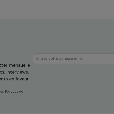
mes
les zones inondées de Dakar
Sénégal