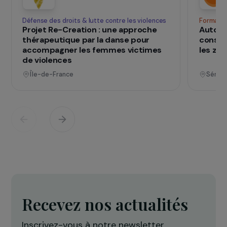
qui changent d
Des projets
vies
Voir tous les projets
Opérationnel
Défense des droits & lutte contre les violences
F
Projet Re-Creation : une approche
A
thérapeutique par la danse pour
c
accompagner les femmes victimes
l
de violences