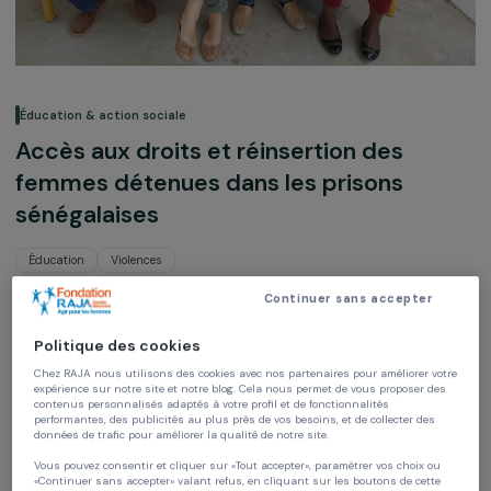
Éducation & action sociale
Accès aux droits et réinsertion des
femmes détenues dans les prisons
sénégalaises
Éducation
Violences
Continuer sans accepter
Futur Au Présent
Sénégal,
Afrique
Politique des cookies
Chez RAJA nous utilisons des cookies avec nos partenaires pour améliorer vo
Projet soutenu en 2021 : Agir pour les femmes
expérience sur notre site et notre blog. Cela nous permet de vous proposer de