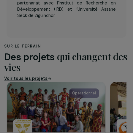
L’association
Créée en 2012 par un travailleur social sénégalais
et un enseignant-chercheur français,
Futur Au
Présent
construit des programmes globaux de
lutte contre les inégalités et la pauvreté au
Sénégal. Ses activités sont organisées autour
de 3 pôles : les programmes sociaux, le pôle
activités économiques servant à financer les
projets de terrain, et le pôle recherche, en
partenariat avec l’Institut de Recherche en
Développement (IRD) et l’Université Assane
Seck de Ziguinchor.
SUR LE TERRAIN