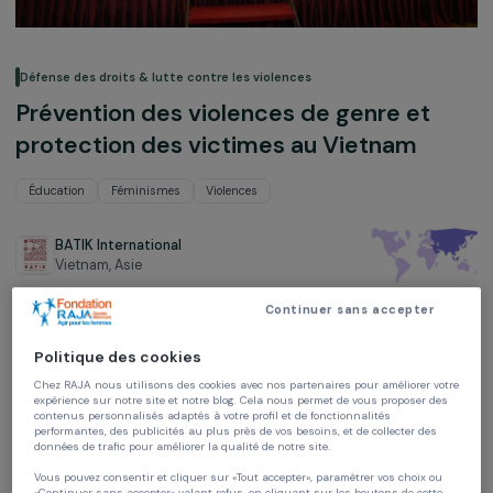
Défense des droits & lutte contre les violences
Prévention des violences de genre et
protection des victimes au Vietnam
Éducation
Féminismes
Violences
BATIK International
Vietnam,
Asie
Continuer sans accepter
Projet soutenu en 2021, 2022 et 2023 : Agir pour les femmes
Politique des cookies
Chez RAJA nous utilisons des cookies avec nos partenaires pour améliorer vo