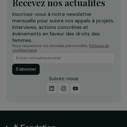
accompagner les femmes victimes
l
de violences
Île-de-France
Recevez nos actualités
Inscrivez-vous à notre newsletter
mensuelle pour suivre nos appels à projets,