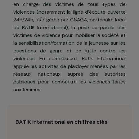
Pour répondre à cette problématique, le proje
« Hy Vong », mené à Hanoï, a pour objectif d
prévenir les violences basées sur le genre e
protéger les victimes en permettant l
renforcement des mécanismes existants de pris
en charge des victimes de tous types d
violences (notamment la ligne d’écoute ouvert
24h/24h, 7j/7 gérée par CSAGA, partenaire loca
de BATIK International), la prise de parole de
victimes de violence pour mobiliser la société e
la sensibilisation/formation de la jeunesse sur le
questions de genre et de lutte contre le
violences. En complément, Batik Internationa
appuie les activités de plaidoyer menées par le
réseaux nationaux auprès des autorité
publiques pour combattre les violences faite