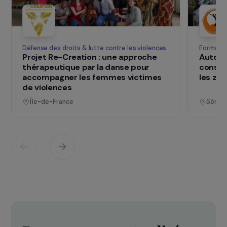
SUR LE TERRAIN
qui changent d
Des projets
vies
Voir tous les projets
Opérationnel
Défense des droits & lutte contre les violences
F
Projet Re-Creation : une approche
A
thérapeutique par la danse pour
c