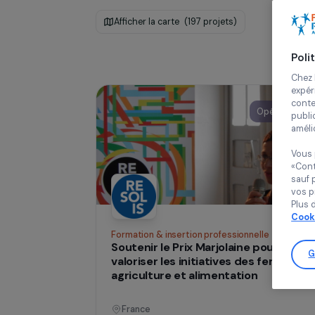
Europe
Réinitialiser
Afficher la carte
(197 projets)
Opéra
Formation & insertion professionnelle
Soutenir le Prix Marjolaine pour