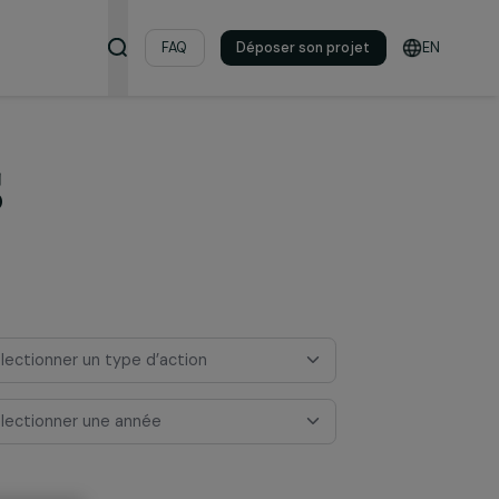
s & ressources
FAQ
Déposer son pro
jets
nt
Sélectionner un type d’action
Sélectionner une année