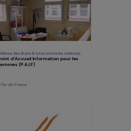
Île-de-France
l
Défense des droits & lutte contre les violences
 :
Point d’Accueil Information pour les
Femmes (P.A.I.F)