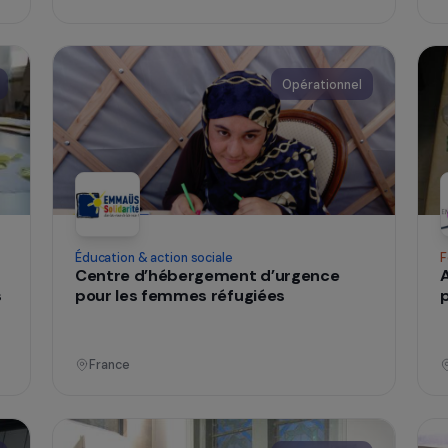
Gérer mes cookies
mmes en
impact avec le programme Les
Audacieuses
France
tionnel
Opérationne
olences
Éducation & action sociale
Centre d’hébergement d’urgence
 et des
pour les femmes réfugiées