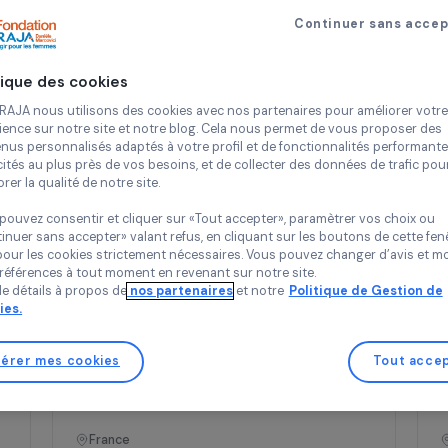
Continue
Politique des cookies
Chez RAJA nous utilisons des cookies avec nos partenaires pour 
expérience sur notre site et notre blog. Cela nous permet de vou
contenus personnalisés adaptés à votre profil et de fonctionnali
tionnel
Opérationne
publicités au plus près de vos besoins, et de collecter des donnée
améliorer la qualité de notre site.
Vous pouvez consentir et cliquer sur «Tout accepter», paramètrer
«Continuer sans accepter» valant refus, en cliquant sur les bouton
sauf pour les cookies strictement nécessaires. Vous pouvez chang
vos préférences à tout moment en revenant sur notre site.
Plus de détails à propos de
nos partenaires
et notre
Politique 
Cookies.
Formation & insertion professionnelle
Soutenir l’entrepreneuriat féminin à