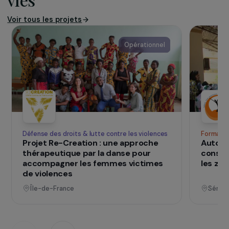
premier Institut de Beauté Solidaire à
Thématique Santé de la région Provence Alpes
Côte d’Azur, qui offre des ressources variées et
un accompagnement de la personne fragilisée
vers l’insertion sociale et professionnelle.
www.asso-hygia.org
SUR LE TERRAIN
qui changent d
Des projets
vies
Voir tous les projets
Opérationnel