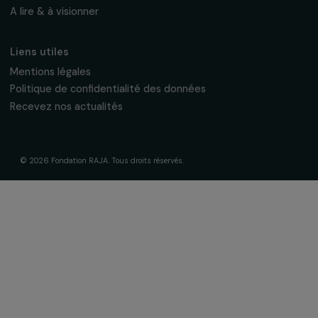
La Fondation & ses engagements
À propos de nous
Nos axes d’intervention
Gouvernance & équipe
Frise chronologique
Soutenir & financer vos projets
Financer votre projet
Nos programmes de financement
Programme Agir pour les femmes
Projets soutenus
Actualités & ressources