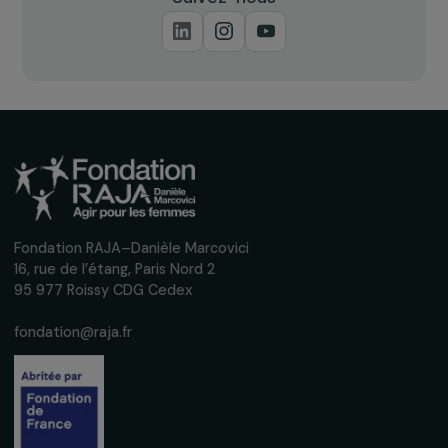
Recevez nos actualités
Inscrivez-vous à notre newsletter
mensuelle pour suivre nos appels à projets,
interviews, actions concrètes et
événements en faveur des droits des
femmes.
Nous respectons vos données personnelles.
Politique de
confidentialité
S'abonner
Suivez-nous