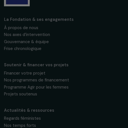
Fondation RAJA–Danièle Marcovici
16, rue de l’étang, Paris Nord 2
95 977 Roissy CDG Cedex
fondation@raja.fr