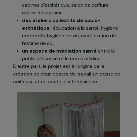
réduire les inégalités dans l’accès à la prévention
santé pour cette population féminine. L’institut
met à la disposition de ces femmes, dont le
nombre estimé est de 500 par an, trois types de
services:
des prestations de soins individuels
:
cabines d’esthétique, salon de coiffure,
atelier de stylisme,
des ateliers collectifs de socio-
esthétique
: éducation à la santé, hygiène
corporelle, hygiène de vie, amélioration de
l’estime de soi,
un espace de médiation santé
entre le
public précarisé et le corps médical.
D’autre part, le projet est à l’origine de la
création de deux postes de travail, un poste de
coiffeuse et un poste d’esthéticienne.