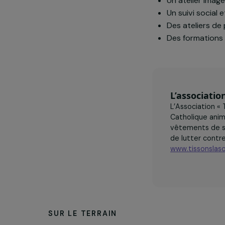
Catholique po
L’objectif es
leurs probléma
Un atelier
Un suivi s
Des ateli
Des forma
L’assoc
L’Associa
Catholiqu
vêtements
de lutter
www.tisso