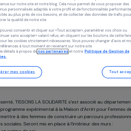
Politique des cookies
Tissons la Solidari
Île-de-France, Fra
Chez RAJA nous utilisons des cookies avec nos partenaires pour 
expérience sur notre site et notre blog. Cela nous permet de vou
contenus personnalisés adaptés à votre profil et de fonctionnali
publicités au plus près de vos besoins, et de collecter des donnée
améliorer la qualité de notre site.
Vous pouvez consentir et cliquer sur «Tout accepter», paramètrer
«Continuer sans accepter» valant refus, en cliquant sur les bouton
sauf pour les cookies strictement nécessaires. Vous pouvez chang
Soutenu en 2010
vos préférences à tout moment en revenant sur notre site.
Plus de détails à propos de
nos partenaires
et notre
Politique 
Cookies.
Gérer mes cookies
n du projet
t ici présenté, TISSONS LA SOLIDARITE s’est associé a