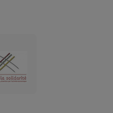
r Femmes de Versailles.
 professionnel et de résoudre
urs :