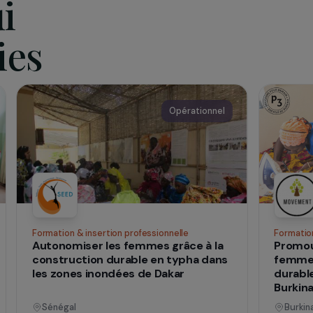
qui
 vies
nnel
Opérationnel