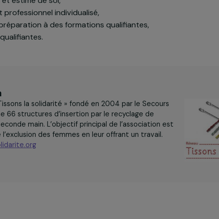
ur un programme expérimental à la Maison d’Arrêt pou
t de permettre à des femmes de construire un parcours
tiques sociales. Seront mis en place à l’intérieur des m
 image et estime de soi,
ocial et professionnel individualisé,
ers de préparation à des formations qualifiantes,
tions qualifiantes.
iation
tion « Tissons la solidarité » fondé en 2004 par le Secours
e anime 66 structures d’insertion par le recyclage de
 de seconde main. L’objectif principal de l’association est
 contre l’exclusion des femmes en leur offrant un travail.
nslasolidarite.org