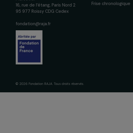
La Fondation
engagement
À propos de 
Nos axes d’in
Fondation RAJA–Danièle
Gouvernance 
Marcovici
Frise chronol
16, rue de l’étang, Paris Nord 2
95 977 Roissy CDG Cedex
fondation@raja.fr