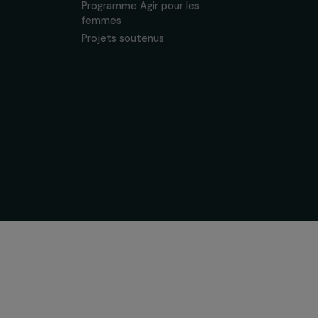
 & ses
Soutenir & financer vos
s
projets
nous
Financer votre projet
tervention
Nos programmes de
financement
& équipe
Programme Agir pour les
ogique
femmes
Projets soutenus