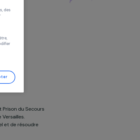
té
nce,
Europe
améliorer votre
s proposer des
tés performantes, des
s de trafic pour
 vos choix ou
s de cette fenêtre,
er d’avis et modifier
de Gestion de
Tout accepter
u département Prison du Secours