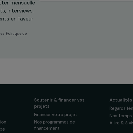
os
ewsletter mensuelle
projets, interviews,
énements en faveur
sonnelles.
Politique de