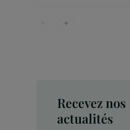
Défense des droits & lutte contre les viol
Projet Re-Creation : une approc
thérapeutique par la danse pour
accompagner les femmes victi
de violences
Île-de-France