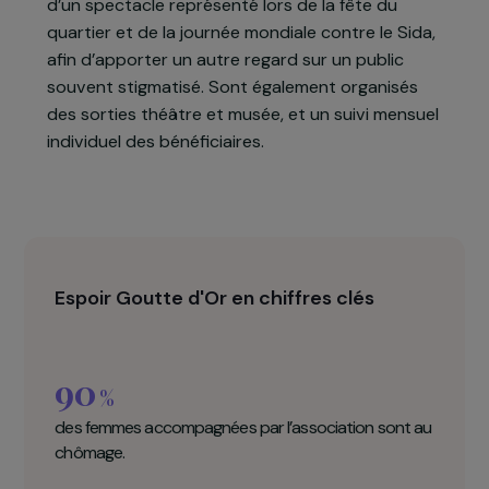
Les ateliers d’écriture comportent un volet
apprentissage (alphabétisation, lecture,
écriture), ainsi qu’un volet élaboration de textes
liés à la relation femme/homme et à l’insertion, et
sont sanctionnés par la publication des écrits
produits individuellement et collectivement.
Quant à l’atelier théâtre, il vise la mise en scène
d’un spectacle représenté lors de la fête du
quartier et de la journée mondiale contre le Sida,
afin d’apporter un autre regard sur un public
souvent stigmatisé. Sont également organisés
des sorties théâtre et musée, et un suivi mensuel
individuel des bénéficiaires.