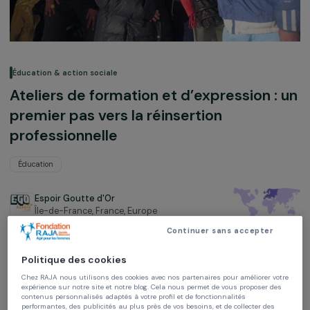
Éducation & action sociale
Ateliers de formation et d’expression :
premier pas vers la réinsertion
professionnelle
Éducation
Espoir Goutte d'Or
Île-de-France, France,
Europe
Continuer sans accepter
Projet soutenu en 2006 : Agir pour les femmes