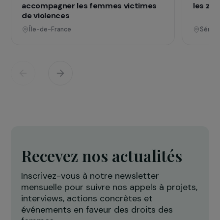
vies
Voir tous les projets
Opérationnel
Défense des droits & lutte contre les violences
F
Projet Re-Creation : une approche
A
thérapeutique par la danse pour
c
accompagner les femmes victimes
l
de violences
Île-de-France