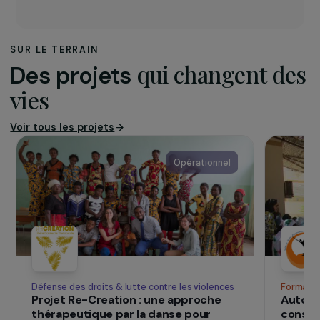
L’association
Association fondée en 1987,
Espoir Goutte d’Or
vient en aide aux hommes et femmes usagers
de drogues en grande précarité. Elle possède 3
programmes : un Centre d’Accueil de jour, un
Programme d’Echange de Seringues et un
Centre de soins.
SUR LE TERRAIN
qui changent d
Des projets