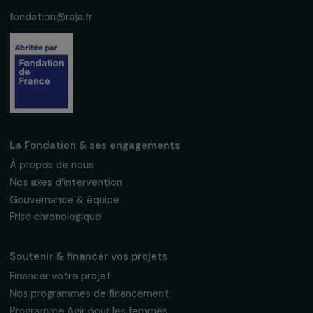
S'abonner
Suivez-nous
Fondation RAJA–Danièle Marcovici
16, rue de l’étang, Paris Nord 2
95 977 Roissy CDG Cedex