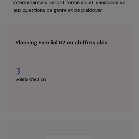
reproductive. L'association va organiser de
ateliers d'information sur les droits, les violence
et la santé afin d'orienter les femmes réfugiée
vers des dispositifs de droit commu
(contraception, IVG...). Les accompagnant.e.s e
intervenant.e.s seront formé.e.s et sensibilisé.e.
aux questions de genre et de plaidoyer.
Planning Familial 62 en chiffres clés
3
volets d’action.