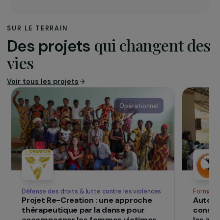
les violences faites aux femmes. L’association
intervient notamment auprès des femmes
exilées vivant dans les camps de transit du nord
de la France, en sensibilisant les acteurs de
terrain et en renforçant leur capacité à
répondre aux problématiques spécifiques liées
au genre, aux violences et à la santé sexuelle.
SUR LE TERRAIN
qui changent d
Des projets
vies
Voir tous les projets