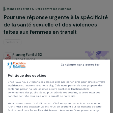
Défense des droits & lutte contre les violences
Pour une réponse urgente à la spécific
de la santé sexuelle et des violences
faites aux femmes en transit
Violences
Planning Familial 62
France,
Europe
Continuer sans accepter
Projet soutenu en 2016 : Agir pour les femmes
Politique des cookies
Chez RAJA nous utilisons des cookies avec nos partenaires pour améliorer vo
expérience sur notre site et notre blog. Cela nous permet de vous proposer de
contenus personnalisés adaptés à votre profil et de fonctionnalités