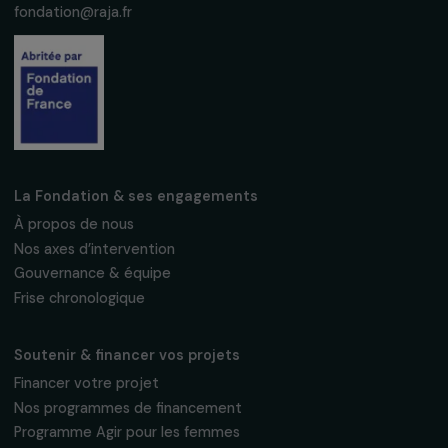
S'abonner
Suivez-nous
Fondation RAJA–Danièle Marcovici
16, rue de l’étang, Paris Nord 2
95 977 Roissy CDG Cedex
fondation@raja.fr